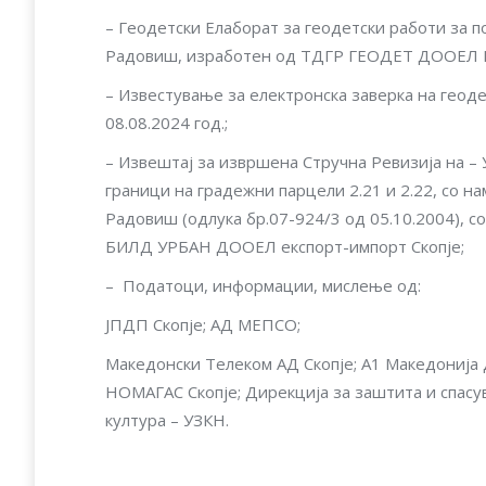
– Геодетски Елаборат за геодетски работи за 
Радовиш, изработен од ТДГР ГЕОДЕТ ДООЕЛ Рад
– Известување за електронска заверка на геод
08.08.2024 год.;
– Извештај за извршена Стручна Ревизија на – 
граници на градежни парцели 2.21 и 2.22, со 
Радовиш (одлука бр.07-924/3 од 05.10.2004), с
БИЛД УРБАН ДООЕЛ експорт-импорт Скопје;
– Податоци, информации, мислење од:
ЈПДП Скопје; АД МЕПСО;
Македонски Телеком АД Скопје; А1 Македонија
НОМАГАС Скопје; Дирекција за заштита и спас
култура – УЗКН.