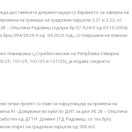
еда доставената дoкументација со барањето за заверка на
 промена на граници на градежни парцели 2.21 и 2.22, со
28 – Општина Радовиш (одлука бр.07-924/3 од 05.10.2004)
.број 094/2024-У од 04.2025 год.
,
со површина на плански
ичко планирање („Службен весник на Република Северна
0/25, 101/25, 101/25 и 127/25), ја издава следната:
нистички проект со план за парцелација за промена на
намена А1–Домување во куќи по ДУП за дел УБ 28 – Општина
зработен од ДГТИ Доминг ЈТД Радовиш, со тех.број
ански опфат на градежна парцела од 506 m2.