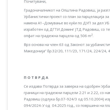
Почитувани,
Градоначалникот на Општина Радовиш, ја разгл
Урбанистички проект со план за парцелација за
намена А1–Домување во куќи по ДУП за дел УБ 
изработен од ДГТИ Доминг ЈТД Радовиш, со тех
2
опфат на градежна парцела од 506 m
.
Врз основа на член 63 од Законот за урбанист
Македонија“ бр.32/20, 111/23, 171/24, 224/24, 4
П О Т В Р Д А
Се издава Потврда за заверка на одобрен Урба
граници на градежни парцели 2.21 и 2.22, со 
Радовиш (одлука бр.07-924/3 од 05.10.2004) и
094/2024-У од 04.2025 год., со површина на пл