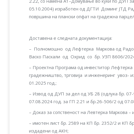
2.22, со намена А1–Домување во куќи по ДУП з
05.10.2004) изработен од ДГТИ Доминг ЈТД Радо
површина на плански опфат на градежна парцел
Доставена е следната документација:
– Полномошно од Лефтерка Маркова од Рад
Васко Паскали од Охрид со бр. УЗП 8606/2024 
– Проектна Програма од инвеститор Лефтерк
градежништво, трговија и инженеринг увоз- из
01.2025 год.;
– Извод од ДУП за дел од УБ 28 (одлука бр. 07
07.08.2024 год. за ГП 2.21 и бр.26-506/2 од 07.
– Доказ за сопственост на Левтерка Маркова – 
– имотен лист бр. 2589 на КП бр. 2352/2 и КП 
издадени од АКН;