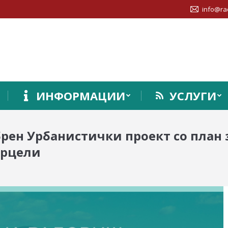
info@ra
ИНФОРМАЦИИ
УСЛУГИ
брен Урбанистички проект со план 
арцели