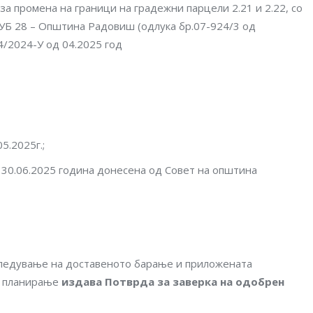
за промена на граници на градежни парцели 2.21 и 2.22, со
УБ 28 – Општина Радовиш (одлука бр.07-924/3 од
94/2024-У од 04.2025 год
5.2025г.;
 30.06.2025 година донесена од Совет на општина
гледување на доставеното барање и приложената
ко планирање
издава Потврда за заверка на одобрен