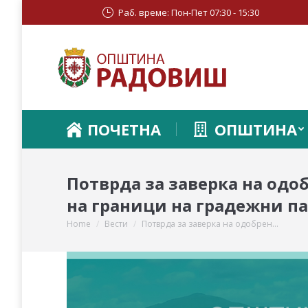
Раб. време: Пон-Пет 07:30 - 15:30
ПОЧЕТНА
ОПШТИНА
Потврда за заверка на одо
на граници на градежни п
Home
Вести
Потврда за заверка на одобрен…
You are here: