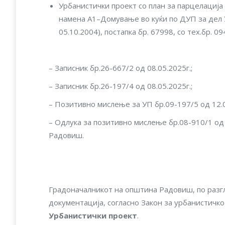
Урбанистички проект со план за парцелација 
намена А1–Домување во куќи по ДУП за дел 
05.10.2004), постапка бр. 67998, со тех.бр. 0
– Записник бр.26-667/2 од 08.05.2025г.;
– Записник бр.26-197/4 од 08.05.2025г.;
– Позитивно мислење за УП бр.09-197/5 од 12.0
– Одлука за позитивно мислење бр.08-910/1 од
Радовиш.
Градоначалникот на општина Радовиш, по раз
документација, согласно Закон за урбанистич
Урбанистички проект
.