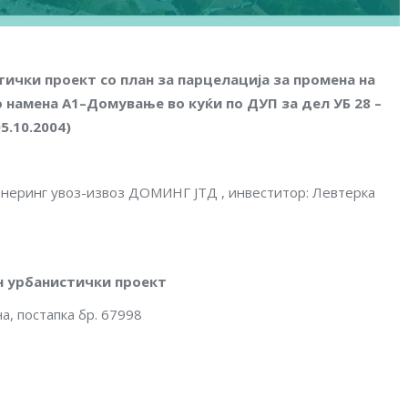
чки проект со план за парцелација за промена на
со намена А1–Домување во куќи по ДУП за дел УБ 28 –
5.10.2004
)
енеринг увоз-извоз ДОМИНГ ЈТД , инвеститор: Левтерка
н урбанистички проект
, постапка бр. 67998