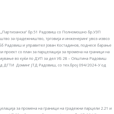
л.„Партизанска“ бр.51 Радовиш со Полномошно бр.УЗП
уштво за градежништво, трговија и инженеринг увоз-извоз
бб Радовиш и управител Јован Костадинов, поднесе барање
и проект со план за парцелација за промена на граници на
омување во куќи по ДУП за дел УБ 28 – Општина Радовиш
 од ДГТИ Доминг ЈТД Радовиш, со тех.број 094/2024-У од
целација за промена на граници на градежни парцели 2.21 и