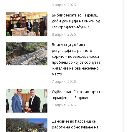
9 април, 2026
Библиотеката во Радовиш
доби донација на книги од
Електродистрибуција
8 април, 2026
Воиславци добива
регулација на речното
корито – повеќедецениски
проблем со кој се соочуваа
жителите на ова населено
место
7 април, 2026
Одбележан Светскиот ден на
здравјето во Радовиш
7 април, 2026
Деновиве во Радовиш се
работи на обновување на