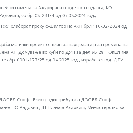
посебни намени за Ажурирана геодетска подлога, КО
овиш, со бр. 08-231/4 од 07.08.2024 год.;
етски елаборат преку е-шалтер на АКН бр.1110-32/2024 од
Урбанистички проект со план за парцелација за промена на
намена А1–Домување во куќи по ДУП за дел УБ 28 – Општина
о тех.бр. 0901-177/25 од 04.2025 год., изработен од ДТУ
 ДООЕЛ Скопје; Електродистрибуција ДООЕЛ Скопје;
ување ПО Радовиш; ЈП Плаваја Радовиш; Mинистерство за