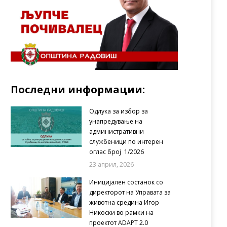
Последни информации:
Одлука за избор за
унапредување на
административни
службеници по интерен
оглас број 1/2026
23 април, 2026
Иницијален состанок со
директорот на Управата за
животна средина Игор
Никоски во рамки на
проектот ADAPT 2.0