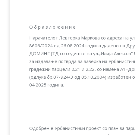
О б р а з л о ж е н и е
Нарачателот Левтерка Маркова со адреса на у
8606/2024 од 26.08.2024 година дадено на Др
ДОМИНГ ЈТД со седиште на ул.„Илија Алексов“ 
за издавање потврда за заверка на Урбанистичк
градежни парцели 2.21 и 2.22, со намена А1–Д
(одлука бр.07-924/3 од 05.10.2004) изработен
04.2025 година.
Одобрен е Урбанистички проект со план за пар