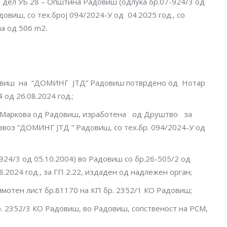
а дел УБ 28 – Општина Радовиш (одлука бр.07-924/3 од
виш, со тех.број 094/2024-У од 04.2025 год., со
а од 506 m2.
овиш на “ДОМИНГ ЈТД” Радовиш потврдено од Нотар
од 26.08.2024 год.;
а Маркова од Радовиш, изработена од Друштво за
воз “ДОМИНГ ЈТД ” Радовиш, со тех.бр. 094/2024-У од
-924/3 од 05.10.2004) во Радовиш со бр.26-505/2 од
08.2024 год., за ГП 2.22, издаден од надлежен орган;
имотен лист бр.81170 на КП бр. 2352/1 КО Радовиш;
бр. 2352/3 КО Радовиш, во Радовиш, сопственост на РСМ,