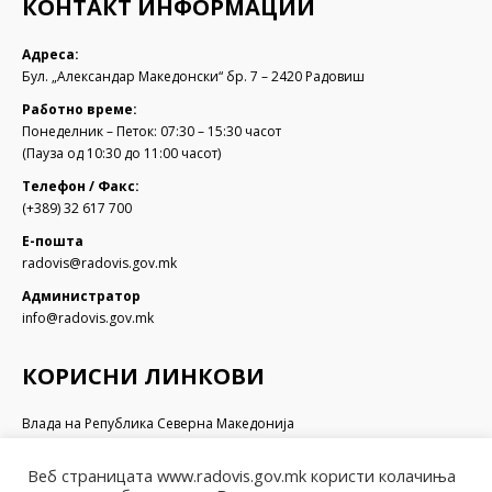
КОНТАКТ ИНФОРМАЦИИ
Адреса:
Бул. „Александар Македонски“ бр. 7 – 2420 Радовиш
Работно време:
Понеделник – Петок: 07:30 – 15:30 часот
(Пауза од 10:30 до 11:00 часот)
Телефон / Факс:
(+389) 32 617 700
Е-пошта
radovis@radovis.gov.mk
Администратор
info@radovis.gov.mk
КОРИСНИ ЛИНКОВИ
Влада на Република Северна Македонија
Собрание на Република Северна Македонија
Министерство за финансии
Веб страницата www.radovis.gov.mk користи колачиња
Министерство за транспорт и врски