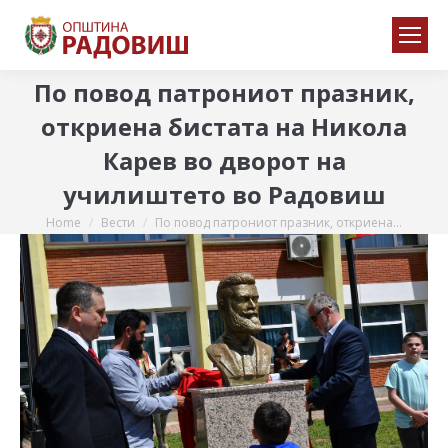
По повод патрониот празник,
oткриена бистата на Никола
Карев во дворот на
училиштето во Радовиш
Home
Вести
По повод патрониот празник, oткриена…
You are here: