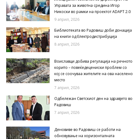
Управата за животна средина Игор
Никоски во рамки на проектот ADAPT 2.0
9 април, 2026
Библиотеката во Радовиш доби донација
на книги од Електродистрибуција
8 април, 2026
Воиславци добива регулација на речното
корито – повеќедецениски проблем со
кој се соочуваа жителите на ова населено
место
7 април, 2026
Одбележан Светскиот ден на здравјето во
Радовиш
7 април, 2026
Деновиве во Радовиш се работи на
обновување на хоризонталната