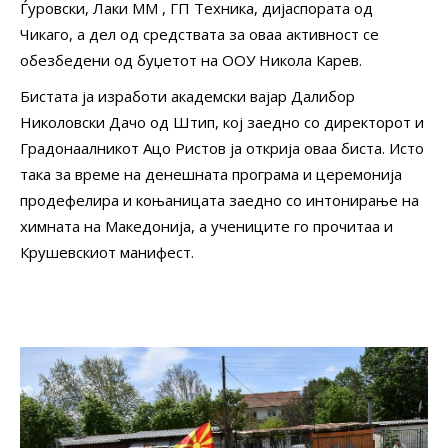
Ѓуровски, Лаки ММ , ГП Техника, дијаспората од
Чикаго, а дел од средствата за оваа активност се
обезбедени од буџетот на ООУ Никола Карев.
Бистата ја изработи академски вајар Далибор
Николовски Дачо од Штип, кој заедно со директорот и
Градонаалникот Ацо Ристов ја открија оваа биста. Исто
така за време на денешната програма и церемонија
продефелира и коњаницата заедно со интонирање на
химната на Македонија, а учениците го прочитаа и
Крушевскиот манифест.