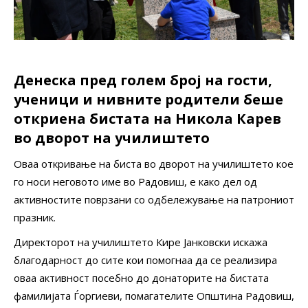
Денеска пред голем број на гости,
ученици и нивните родители беше
откриена бистата на Никола Карев
во дворот на училиштето
Оваа откривање на биста во дворот на училиштето кое
го носи неговото име во Радовиш, е како дел од
активностите поврзани со одбележување на патрониот
празник.
Директорот на училиштето Кире Јанковски искажа
благодарност до сите кои помогнаа да се реализира
оваа активност посебно до донаторите на бистата
фамилијата Ѓоргиеви, помагателите Општина Радовиш,