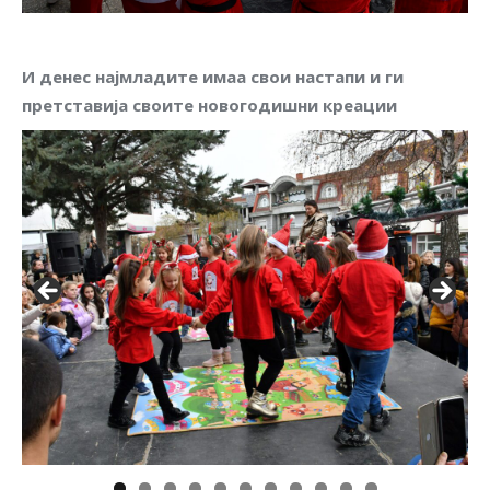
И денес најмладите имаа свои настапи и ги
претставија своите новогодишни креации