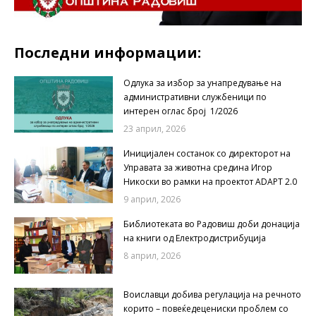
Последни информации:
Одлука за избор за унапредување на
административни службеници по
интерен оглас број 1/2026
23 април, 2026
Иницијален состанок со директорот на
Управата за животна средина Игор
Никоски во рамки на проектот ADAPT 2.0
9 април, 2026
Библиотеката во Радовиш доби донација
на книги од Електродистрибуција
8 април, 2026
Воиславци добива регулација на речното
корито – повеќедецениски проблем со