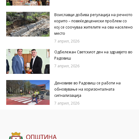
Воиславци добива регулација на речното
корито – повеќедецениски проблем со
кој се соочуваа жителите на ова населено
место
7 април, 2026
Одбележан Светскиот ден на здравјето во
Радовиш
7 април, 2026
Деновиве во Радовиш се работи на
обновување на хоризонталната
сигнализација
7 април, 2026