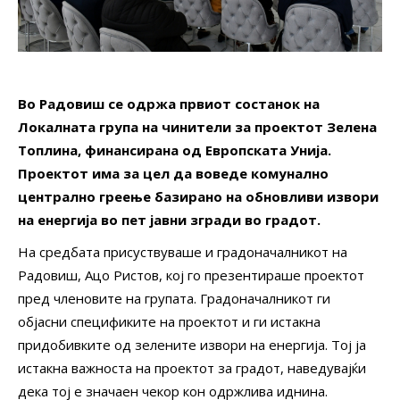
Во Радовиш се одржа првиот состанок на
Локалната група на чинители за проектот Зелена
Топлина, финансирана од Европската Унија.
Проектот има за цел да воведе комунално
централно греење базирано на обновливи извори
на енергија во пет јавни згради во градот.
На средбата присуствуваше и градоначалникот на
Радовиш, Ацо Ристов, кој го презентираше проектот
пред членовите на групата. Градоначалникот ги
објасни спецификите на проектот и ги истакна
придобивките од зелените извори на енергија. Тој ја
истакна важноста на проектот за градот, наведувајќи
дека тој е значаен чекор кон одржлива иднина.