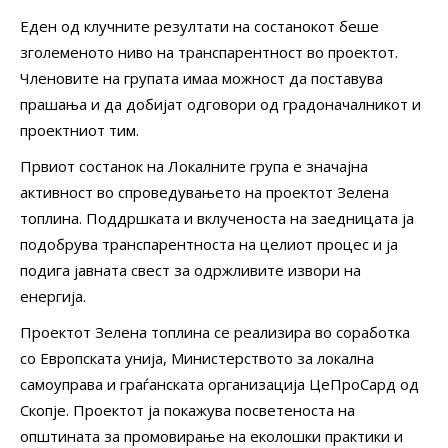
Еден од клучните резултати на состанокот беше
зголеменото ниво на транспарентност во проектот.
Членовите на групата имаа можност да поставува
прашања и да добијат одговори од градоначалникот и
проектниот тим.
Првиот состанок на Локалните група е значајна
активност во спроведувањето на проектот Зелена
топлина. Поддршката и вклученоста на заедницата ја
подобрува транспарентноста на целиот процес и ја
подига јавната свест за одржливите извори на
енергија.
Проектот Зелена топлина се реализира во соработка
со Европската унија, Министерството за локална
самоуправа и граѓанската организација ЦеПроСард од
Скопје. Проектот ја покажува посветеноста на
општината за промовирање на еколошки практики и