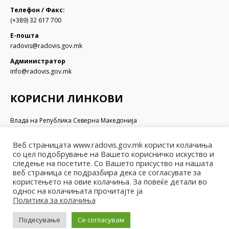
Телефон / Факс:
(+389) 32 617 700
Е-пошта
radovis@radovis.gov.mk
Администратор
info@radovis.gov.mk
КОРИСНИ ЛИНКОВИ
Влада на Република Северна Македонија
Собрание на Република Северна Македонија
Министерство за финансии
Веб страницата www.radovis.gov.mk користи колачиња
Министерство за транспорт и врски
со цел подобрување на Вашето корисничко искуство и
Министерство за локална самоуправа
следење на посетите. Со Вашето присуство на нашата
Министерство за информатичко општество и администрација
веб страница се подразбира дека се согласувате за
користењето на овие колачиња. За повеќе детали во
Министерство за образование и наука
однос на колачињата прочитајте ја
Политика за колачиња
Подесување
Се согласувам
© Општина Радовиш - 2022. Сите права се задржани