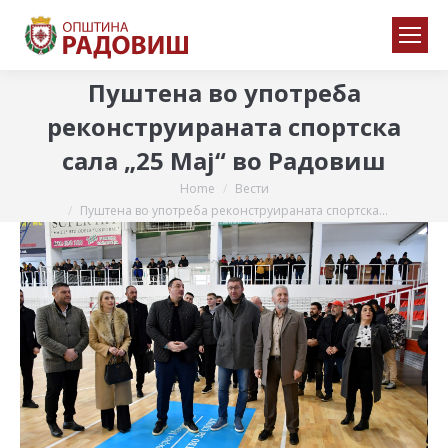
Пуштена во употреба
реконструираната спортска
сала „25 Мај“ во Радовиш
Home
Вести
You are here:
Пуштена во употреба реконструираната спортска…