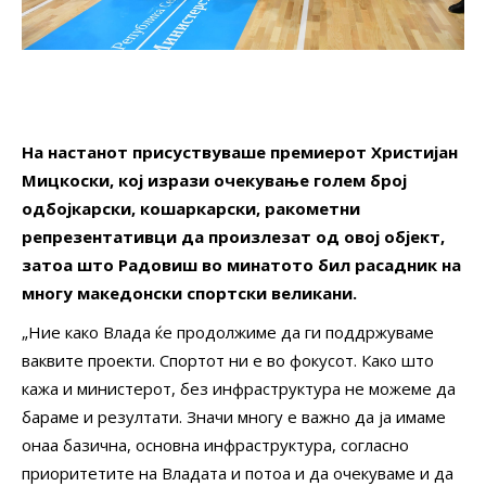
На настанот присуствуваше премиерот Христијан
Мицкоски, кој изрази очекување голем број
одбојкарски, кошаркарски, ракометни
репрезентативци да произлезат од овој објект,
затоа што Радовиш во минатото бил расадник на
многу македонски спортски великани.
„Ние како Влада ќе продолжиме да ги поддржуваме
ваквите проекти. Спортот ни е во фокусот. Како што
кажа и министерот, без инфраструктура не можеме да
бараме и резултати. Значи многу е важно да ја имаме
онаа базична, основна инфраструктура, согласно
приоритетите на Владата и потоа и да очекуваме и да