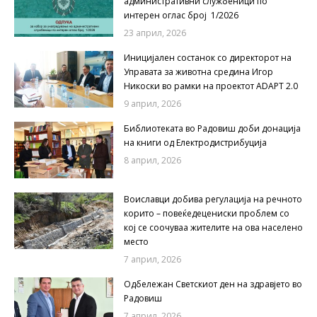
административни службеници по
интерен оглас број 1/2026
23 април, 2026
Иницијален состанок со директорот на
Управата за животна средина Игор
Никоски во рамки на проектот ADAPT 2.0
9 април, 2026
Библиотеката во Радовиш доби донација
на книги од Електродистрибуција
8 април, 2026
Воиславци добива регулација на речното
корито – повеќедецениски проблем со
кој се соочуваа жителите на ова населено
место
7 април, 2026
Одбележан Светскиот ден на здравјето во
Радовиш
7 април, 2026