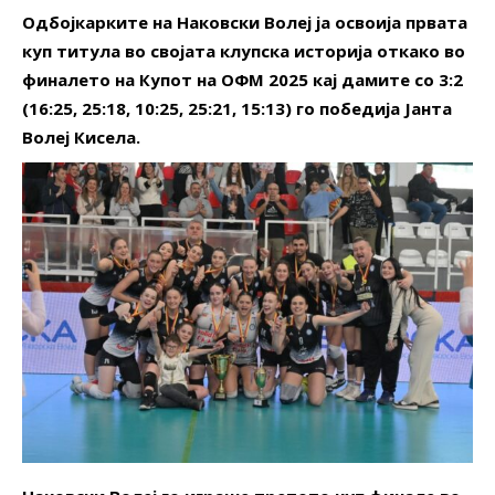
Одбојкарките на Наковски Волеј ја освоија првата
куп титула во својата клупска историја откако во
финалето на Купот на ОФМ 2025 кај дамите со 3:2
(16:25, 25:18, 10:25, 25:21, 15:13) го победија Јанта
Волеј Кисела.