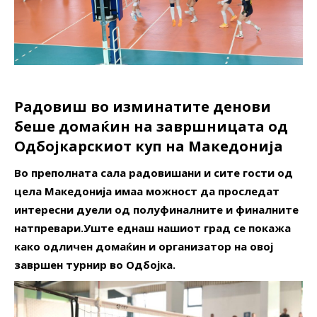
Радовиш во изминатите денови
беше домаќин на завршницата од
Одбојкарскиот куп на Македонија
Во преполната сала радовишани и сите гости од
цела Македонија имаа можност да проследат
интересни дуели од полуфиналните и финалните
натпревари.Уште еднаш нашиот град се покажа
како одличен домаќин и организатор на овој
завршен турнир во Одбојка.