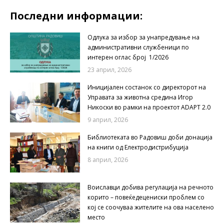
Последни информации:
Одлука за избор за унапредување на
административни службеници по
интерен оглас број 1/2026
23 април, 2026
Иницијален состанок со директорот на
Управата за животна средина Игор
Никоски во рамки на проектот ADAPT 2.0
9 април, 2026
Библиотеката во Радовиш доби донација
на книги од Електродистрибуција
8 април, 2026
Воиславци добива регулација на речното
корито – повеќедецениски проблем со
кој се соочуваа жителите на ова населено
место