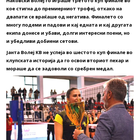
Наковски Волеј го играше третото куп финале во
кое стигна до премиерниот трофеј, откако на
двапати се враќаше од негатива. Финалето со
многу подеми и падови и кај едната и кај другата
екипа донесе и убави, долги интересни поени, но
и убедливи добиени сетови.
Јанта Волеј КВ не успеја во шестото куп финале во
клупската историја да го освои вториот пехар и
мораше да се задоволи со сребрен медал.