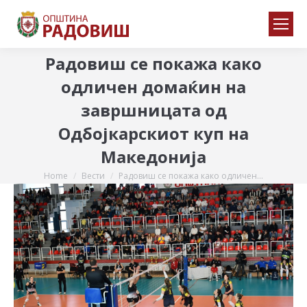
Радовиш се покажа како
одличен домаќин на
завршницата од
Одбојкарскиот куп на
Македонија
Home
Вести
Радовиш се покажа како одличен…
You are here: