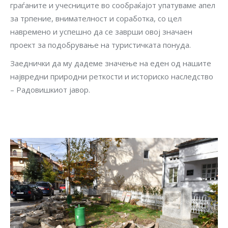
граѓаните и учесниците во сообраќајот упатуваме апел
за трпение, внимателност и соработка, со цел
навремено и успешно да се заврши овој значаен
проект за подобрување на туристичката понуда.
Заеднички да му дадеме значење на еден од нашите
највредни природни реткости и историско наследство
– Радовишкиот јавор.