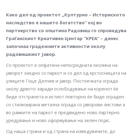
Како дел од проектот „Културно – Историското
наследство е нашето богатство“ кој во
партнерство со општина Радовиш го спроведува
Граѓанскиот Креативен Центар “КРЕА” – денес
започнаа градежните активности околу
радовишкиот Јавор.
Со проектот е опфатена непосредната околина на
јаворот заедно со паркот и со дел од крстосницата на
улиците Гоце Делчев и Јавор. Постоечката ограда
околу дрвото заради ослободување на коренот ќе
биде отстранета и истиот повторно ќе биде ограден
со стилизирана метална ограда со јаворови листови а
во рамките на паркот е предвидено ново партерно
уредување и ново оформување на зелен појас.
Од наша страна и од страна на изведувачите, до