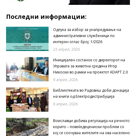
Последни информации:
Одлука за избор за унапредување на
административни службеници по
интерен оглас број 1/2026
23 април, 2026
Иницијален состанок со директорот на
Управата за животна средина Игор
Никоски во рамки на проектот ADAPT 2.0
9 април, 2026
Библиотеката во Радовиш доби донација
на книги од Електродистрибуција
8 април, 2026
Воиславци добива регулација на речното
корито – повеќедецениски проблем со
кој се соочуваа жителите на ова населено