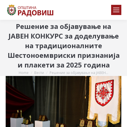
Решение за објавување на
JАВЕН КОНКУРС за доделување
на традиционалните
Шестоноемвриски признанија
и плакети за 2025 година
Home
Вести
Решение за објавување на JАВЕН…
You are here: