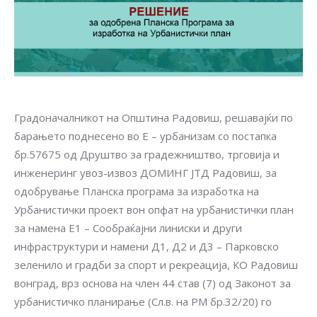
Градоначалникот на Општина Радовиш, решавајќи по
барањето поднесено во E – урбанизам со постапка
бр.57675 од Друштво за градежништво, трговија и
инженеринг увоз-извоз ДОМИНГ ЈТД Радовиш, за
одобрување Планска програма за изработка на
Урбанистички проект вон опфат на урбанистички план
за намена Е1 – Сообраќајни линиски и други
инфраструктури и намени Д1, Д2 и Д3 – Парковско
зеленило и градби за спорт и рекреација, КО Радовиш
вонград, врз основа на член 44 став (7) од Законот за
урбанистичко планирање (Сл.в. на РМ бр.32/20) го