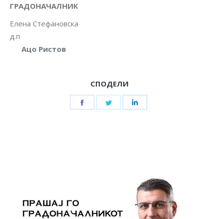
ГРАДОНАЧАЛНИК
Елена Стефановска
д.п
Ацо Ристов
СПОДЕЛИ
Share
Share
Share
on
on
on
Facebook
Twitter
LinkedIn