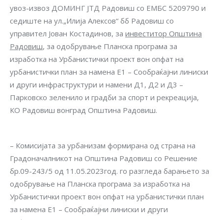
увоз-извоз ДОМИНГ ЈТД Радовиш со ЕМБС 5209790 и
седиште на ул.„Илија Алексов“ бб Радовиш со
управител Јован Костадинов, за
инвеститор Општина
Радовиш
, за одобрување Планска програма за
изработка на Урбанистички проект вон опфат на
урбанистички план за намена Е1 – Сообраќајни линиски
и други инфраструктури и намени Д1, Д2 и Д3 –
Парковско зеленило и градби за спорт и рекреација,
КО Радовиш вонград Општина Радовиш.
– Комисијата за урбанизам формирана од страна на
Градоначалникот на Општина Радовиш со Решение
бр.09-243/5 од 11.05.2023год. го разгледа барањето за
одобрување на Планска програма за изработка на
Урбанистички проект вон опфат на урбанистички план
за намена Е1 – Сообраќајни линиски и други