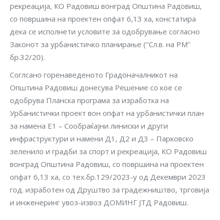
рекреација, КО Радовиш вонград Општина Радовиш,
со површина на проектен опфат 6,13 ха, констатира
дека се исполнети условите за одобрување согласно
Законот за урбанистичко планирање (‘’Сл.в. на РМ’’
бр.32/20).
Соглсано горенаведеното Градоначалникот на
Општина Радовиш донесува Решение со кое се
одобрува Планска програма за изработка на
Урбанистички проект вон опфат на урбанистички план
за намена Е1 – Сообраќајни линиски и други
инфраструктури и намени Д1, Д2 и Д3 – Парковско
зеленило и градби за спорт и рекреација, КО Радовиш
вонград Општина Радовиш, со површина на проектен
опфат 6,13 ха, со тех.бр.129/2023-у од Декември 2023
год. изработен од Друштво за градежништво, трговија
и инженеринг увоз-извоз ДОМИНГ ЈТД Радовиш.