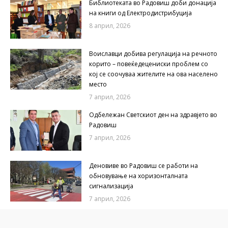
Библиотеката во Радовиш доби донација
на книги од Електродистрибуција
8 април, 2026
Воиславци добива регулација на речното
корито – повеќедецениски проблем со
кој се соочуваа жителите на ова населено
место
7 април, 2026
Одбележан Светскиот ден на здравјето во
Радовиш
7 април, 2026
Деновиве во Радовиш се работи на
обновување на хоризонталната
сигнализација
7 април, 2026