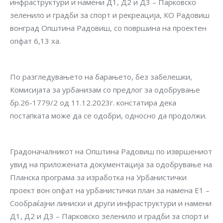
инфраструктури и намени Д1, Д2 и Д3 – Парковско
зеленило и градби за спорт и рекреација, КО Радовиш
вонград Општина Радовиш, со површина на проектен
опфат 6,13 ха.
По разгледувањето на барањето, без забелешки,
Комисијата за урбанизам со предлог за одобрување
бр.26-1779/2 од 11.12.2023г. констатира дека
постапката може да се одобри, односно да продолжи.
Градоначалникот на Општина Радовиш по извршениот
увид на приложената документација за одобрување на
Планска програма за изработка на Урбанистички
проект вон опфат на урбанистички план за намена Е1 –
Сообраќајни линиски и други инфраструктури и намени
Д1, Д2 и Д3 – Парковско зеленило и градби за спорт и