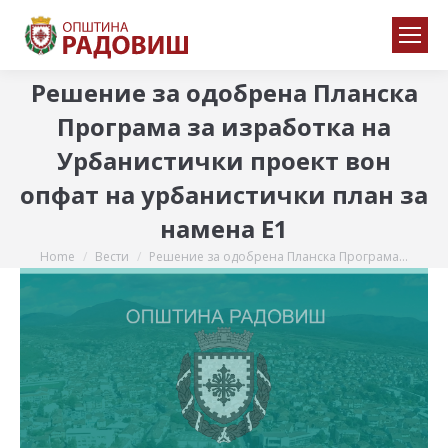
Решение за одобрена Планска
Програма за изработка на
Урбанистички проект вон
опфат на урбанистички план за
намена Е1
Home
Вести
Решение за одобрена Планска Програма…
You are here: