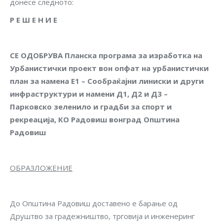
донесе следното:
Р Е Ш Е Н И Е
СЕ ОДОБРУВА
Планска програма за изработка на
Урбанистички проект вон опфат на урбанистички
план за намена Е1 – Сообраќајни линиски и други
инфраструктури и намени Д1, Д2 и Д3 –
Парковско зеленило и градби за спорт и
рекреација, КО Радовиш вонград Општина
Радовиш
ОБРАЗЛОЖЕНИЕ
До Општина Радовиш доставено е барање од
Друштво за градежништво, трговија и инженеринг