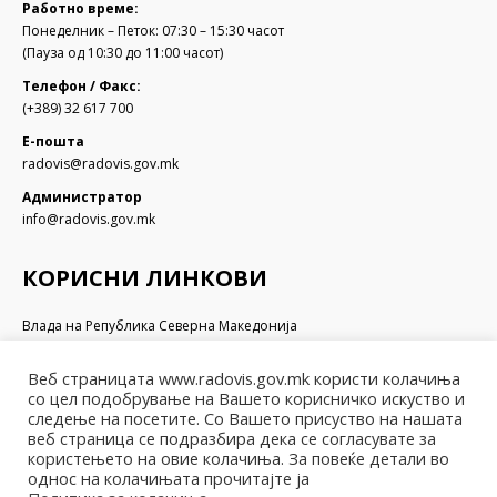
Работно време:
Понеделник – Петок: 07:30 – 15:30 часот
(Пауза од 10:30 до 11:00 часот)
Телефон / Факс:
(+389) 32 617 700
Е-пошта
radovis@radovis.gov.mk
Администратор
info@radovis.gov.mk
КОРИСНИ ЛИНКОВИ
Влада на Република Северна Македонија
Собрание на Република Северна Македонија
Министерство за финансии
Веб страницата www.radovis.gov.mk користи колачиња
Министерство за транспорт и врски
со цел подобрување на Вашето корисничко искуство и
Министерство за локална самоуправа
следење на посетите. Со Вашето присуство на нашата
веб страница се подразбира дека се согласувате за
Министерство за информатичко општество и администрација
користењето на овие колачиња. За повеќе детали во
Министерство за образование и наука
однос на колачињата прочитајте ја