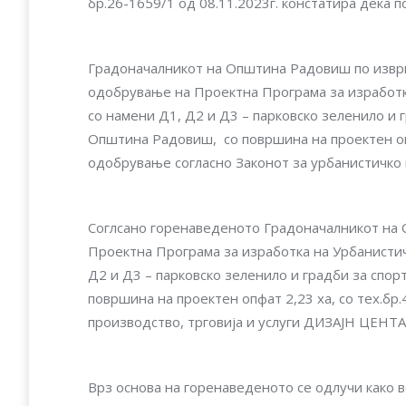
бр.26-1659/1 од 08.11.2023г. констатира дека 
Градоначалникот на Општина Радовиш по извр
одобрување на Проектна Програма за изработк
со намени Д1, Д2 и Д3 – парковско зеленило и 
Општина Радовиш, со површина на проектен опф
одобрување согласно Законот за урбанистичко пл
Соглсано горенаведеното Градоначалникот на
Проектна Програма за изработка на Урбанистич
Д2 и Д3 – парковско зеленило и градби за спо
површина на проектен опфат 2,23 ха, со тех.б
производство, трговија и услуги ДИЗАЈН ЦЕ
Врз основа на горенаведеното се одлучи како 