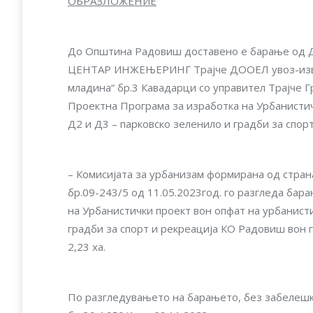
ОБРАЗЛОЖЕНИЕ
До Општина Радовиш доставено е барање од Др
ЦЕНТАР ИНЖЕЊЕРИНГ Трајче ДООЕЛ увоз-извоз
младина“ бр.3 Кавадарци со управител Трајче Г
Проектна Програма за изработка на Урбанистич
Д2 и Д3 – парковско зеленило и градби за спо
– Комисијата за урбанизам формирана од стра
бр.09-243/5 од 11.05.2023год. го разгледа ба
на Урбанистички проект вон опфат на урбанисти
градби за спорт и рекреација КО Радовиш вон 
2,23 ха.
По разгледувањето на барањето, без забелешк