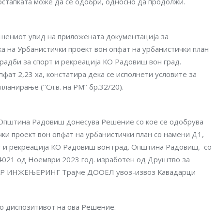
постапката може да се одобри, односно да продолжи.
шениот увид на приложената документација за
а на Урбанистички проект вон опфат на урбанистички план
градби за спорт и рекреација КО Радовиш вон град.
ат 2,23 ха, констатира дека се исполнети условите за
анирање (‘’Сл.в. на РМ’’ бр.32/20).
 Општина Радовиш донесува Решение со кое се одобрува
ки проект вон опфат на урбанистички план со намени Д1,
рт и рекреација КО Радовиш вон град. Општина Радовиш, со
р.4021 од Ноември 2023 год. изработен од Друштво за
НТАР ИНЖЕЊЕРИНГ Трајче ДООЕЛ увоз-извоз Кавадарци
во диспозитивот на ова Решение.