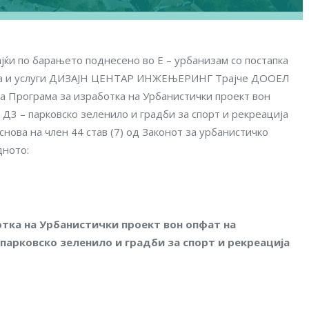
ќи по барањето поднесено во E – урбанизам со постапка
вија и услуги ДИЗАЈН ЦЕНТАР ИНЖЕЊЕРИНГ Трајче ДООЕЛ
а Програма за изработка на Урбанистички проект вон
 Д3 – парковско зеленило и градби за спорт и рекреација
ова на член 44 став (7) од Законот за урбанистичко
дното:
тка на Урбанистички проект вон опфат на
 парковско зеленило и градби за спорт и рекреација