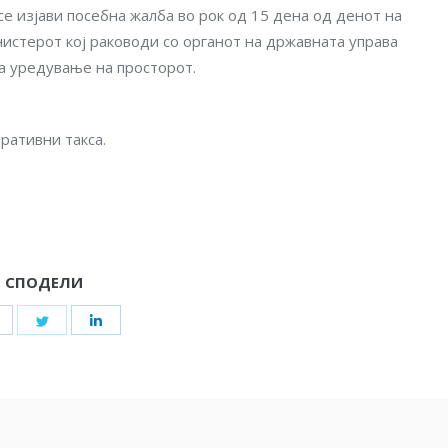
 изјави посебна жалба во рок од 15 дена од денот на
нистерот кој раководи со органот на државната управа
а уредување на просторот.
ративни такса.
СПОДЕЛИ
Share
Share
Share
on
on
on
Facebook
Twitter
LinkedIn