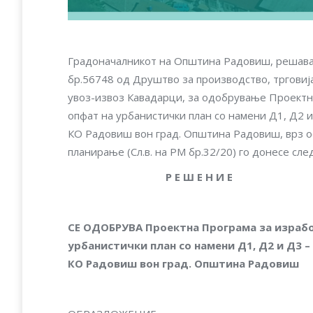
Градоначалникот на Општина Радовиш, решавај
бр.56748 од Друштво за производство, трго
увоз-извоз Кавадарци, за одобрување Проектн
опфат на урбанистички план со намени Д1, Д2 и
КО Радовиш вон град. Општина Радовиш, врз осн
планирање (Сл.в. на РМ бр.32/20) го донесе сле
Р Е Ш Е Н И Е
СЕ ОДОБРУВА
Проектна Програма за израбо
урбанистички план со намени Д1, Д2 и Д3 –
КО Радовиш вон град. Општина Радовиш