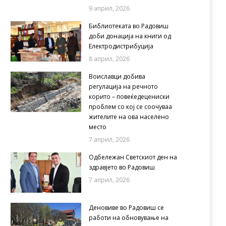
9 април, 2026
Библиотеката во Радовиш
доби донација на книги од
Електродистрибуција
8 април, 2026
Воиславци добива
регулација на речното
корито – повеќедецениски
проблем со кој се соочуваа
жителите на ова населено
место
7 април, 2026
Одбележан Светскиот ден на
здравјето во Радовиш
7 април, 2026
Деновиве во Радовиш се
работи на обновување на