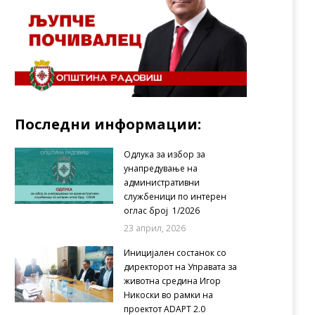
Последни информации:
Одлука за избор за
унапредување на
административни
службеници по интерен
оглас број 1/2026
23 април, 2026
Иницијален состанок со
директорот на Управата за
животна средина Игор
Никоски во рамки на
проектот ADAPT 2.0