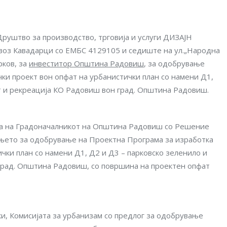
уштво за производство, трговија и услуги ДИЗАЈН
 Кавадарци со ЕМБС 4129105 и седиште на ул.„Народна
рков, за
инвеститор Општина Радовиш
, за одобрување
ки проект вон опфат на урбанистички план со намени Д1,
рт и рекреација КО Радовиш вон град. Општина Радовиш.
на на Градоначалникот на Општина Радовиш со Решение
рањето за одобрување на Проектна Програма за изработка
чки план со намени Д1, Д2 и Д3 – парковско зеленило и
град. Општина Радовиш, со површина на проектен опфат
и, Комисијата за урбанизам со предлог за одобрување