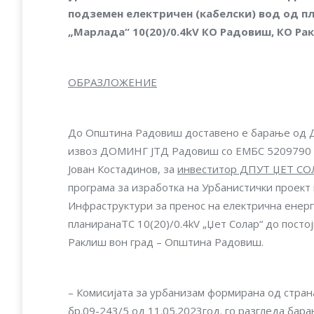
подземен електричен (кабелски) вод од пла
„Марлада“ 10(20)/0.4kV КО Радовиш, КО Р
ОБРАЗЛОЖЕНИЕ
До Општина Радовиш доставено е барање од Д
извоз ДОМИНГ ЈТД Радовиш со ЕМБС 5209790 и 
Јован Костадинов, за
инвеститор ДПУТ ЏЕТ С
програма за изработка на Урбанистички проект 
Инфраструктури за пренос на електрична енерг
планиранаTC 10(20)/0.4kV „Џет Солар“ до посто
Раклиш вон град – Oпштина Радовиш.
– Комисијата за урбанизам формирана од стра
бр.09-243/5 од 11.05.2023год. го разгледа ба