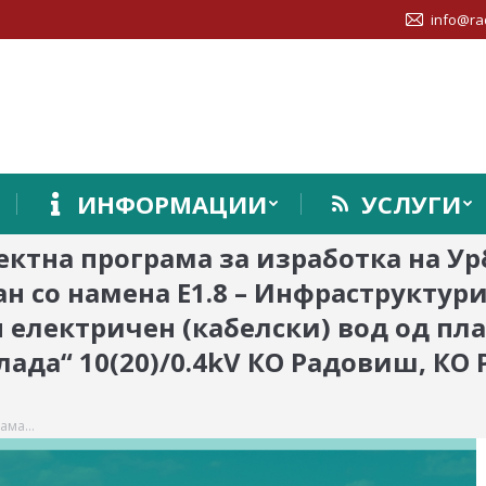
info@ra
ИНФОРМАЦИИ
УСЛУГИ
ктна програма за изработка на Ур
н со намена Е1.8 – Инфраструктури
 електричен (кабелски) вод од пла
рлада“ 10(20)/0.4kV КО Радовиш, К
рама…