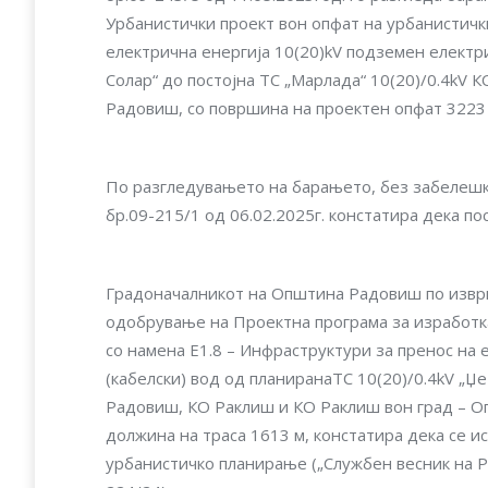
Урбанистички проект вон опфат на урбанистички
електрична енергија 10(20)kV подземен електри
Солар“ до постојна ТС „Марлада“ 10(20)/0.4kV
Радовиш, со површина на проектен опфат 3223
По разгледувањето на барањето, без забелешк
бр.09-215/1 од 06.02.2025г. констатира дека п
Градоначалникот на Општина Радовиш по извр
одобрување на Проектна програма за изработка
со намена Е1.8 – Инфраструктури за пренос на
(кабелски) вод од планиранаTC 10(20)/0.4kV „Џе
Радовиш, КО Раклиш и КО Раклиш вон град – O
должина на траса 1613 м, констатира дека се и
урбанистичко планирање („Службен весник на Р