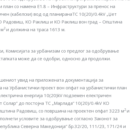
 план со намена Е1.8 – Инфраструктури за пренос на
чен (кабелски) вод од планиранаTC 10(20)/0.4kV „Џет
 КО Радовиш, КО Раклиш и КО Раклиш вон град – Oпштина
2
 м
и должина на траса 1613 м.
и, Комисијата за урбанизам со предлог за одобрување
остапката може да се одобри, односно да продолжи.
шениот увид на приложената документација за
 на Урбанистички проект вон опфат на урбанистички план
 електрична енергија 10(20)kV подземен електричен
т Солар“ до постојна ТС „Марлада“ 10(20)/0.4kV КО
2
пштина Радовиш, со површина на проектен опфат 3223 м
и
сполнети условите за одобрување согласно Законот за
епублика Северна Македонија“ бр.32/20, 111/23, 171/24 и