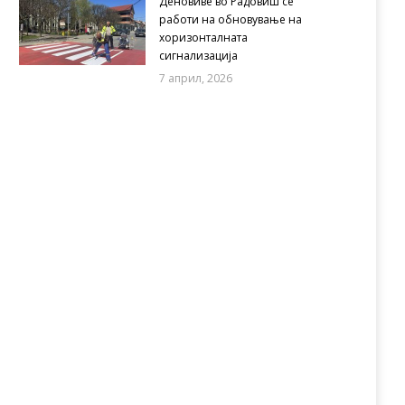
Деновиве во Радовиш се
работи на обновување на
хоризонталната
сигнализација
7 април, 2026