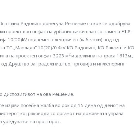
 Општина Радовиш донесува Решение со кое се одобрува
и проект вон опфат на урбанистички план со намена Е1.8 –
ија 10(20)kV подземен електричен (кабелски) вод од
јна ТС „Марлада“ 10(20)/0.4kV КО Радовиш, КО Раклиш и КО
2
ина на проектен опфат 3223 м
и должина на траса 1613м.,
ен од Друштво за градежништво, трговија и инженеринг
во диспозитивот на ова Решение.
 изјави посебна жалба во рок од 15 дена од денот на
нистерот кој раководи со органот на државната управа
а уредување на просторот.