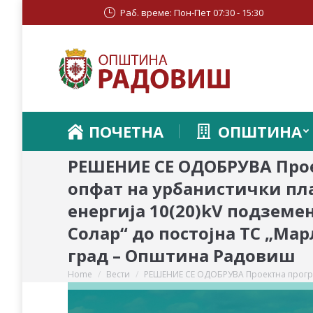
Раб. време: Пон-Пет 07:30 - 15:30
ПОЧЕТНА
ОПШТИНА
РЕШЕНИЕ СЕ ОДОБРУВА Прое
опфат на урбанистички пла
енергија 10(20)kV подземен
Солар“ до постојна ТС „Ма
град – Oпштина Радовиш
Home
Вести
РЕШЕНИЕ СЕ ОДОБРУВА Проектна прог
You are here: