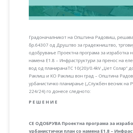
Градоначалникот на Општина Радовиш, решавај
бр.64307 од Друштво за градежништво, тргови
одобрување Проектна програма за изработка на
намена Е1.8 – Инфраструктури за пренос на еле
вод од планиранаTC 10(20)/0.4kV „Џет Солар“ д
Раклиш и КО Раклиш вон град – Oпштина Радовиш
урбанистичко планирање („Службен весник на Р
224/24) го донесе следното:
Р Е Ш Е Н И Е
СЕ ОДОБРУВА
Проектна програма за израбо
урбанистички план со намена Е1.8 – Инфрас