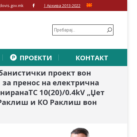
dovis.gov.mk
| Архива 2013-2022
Facebook
page
opens
in
new
window
ПРОЕКТИ
КОНТАКТ
банистички проект вон
 за пренос на електрична
ниранаTC 10(20)/0.4kV „Џет
О Раклиш и КО Раклиш вон