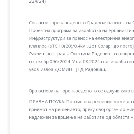
224/24).
Согласно горенаведеното Градоначалникот на
Проектна програма за изработка на Урбанистичк
Инфраструктури за пренос на електрична енерг
планиранаTC 10(20)/0.4kV „Џет Солар“ до посто
Раклиш вон град – Oпштина Радовиш, со површ
со тех.бр.096/2024-У од 08.2024 год. изработ
увоз-извоз ДОМИНГ ЈТД Радовиш.
Врз основа на горенаведеното се одлучи како 
ПРАВНА ПОУКА: Против ова решение може да се
приемот на решението, преку овој орган до ми
надлежен за вршење на работите од областа н