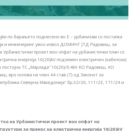
ќи по барањето поднесено во E – урбанизам со постапка
ја и инженеринг увоз-извоз ДОМИНГ ЈТД Радовиш, за
 Урбанистички проект вон опфат на урбанистички план со
ктрична енергија 10(20)kV подземен електричен (кабелски)
о постојна ТС „Марлада“ 10(20)/0.4kV КО Радовиш, КО
, врз основа на член 44 став (7) од Законот за
епублика Северна Македонија“ бр.32/20, 111/23, 171/24 и
тка на Урбанистички проект вон опфат на
труктури за пренос на електрична енергија 10(20)kV