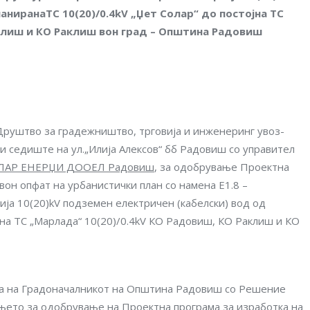
ниранаTC 10(20)/0.4kV „Џет Солар“ до постојна ТС
аклиш и КО Раклиш вон град – Oпштина Радовиш
руштво за градежништво, трговија и инженеринг увоз-
седиште на ул.„Илија Алексов“ бб Радовиш со управител
ОЛАР ЕНЕРЏИ ДООЕЛ Радовиш
, за одобрување Проектна
вон опфат на урбанистички план со намена Е1.8 –
ија 10(20)kV подземен електричен (кабелски) вод од
јна ТС „Марлада“ 10(20)/0.4kV КО Радовиш, КО Раклиш и КО
на на Градоначалникот на Општина Радовиш со Решение
рањето за одобрување на Проектна програма за изработка на