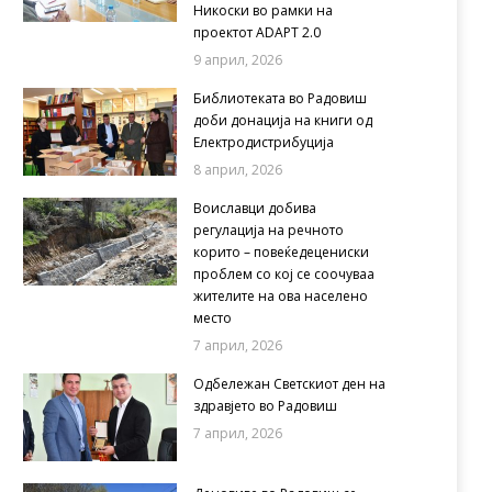
Никоски во рамки на
проектот ADAPT 2.0
9 април, 2026
Библиотеката во Радовиш
доби донација на книги од
Електродистрибуција
8 април, 2026
Воиславци добива
регулација на речното
корито – повеќедецениски
проблем со кој се соочуваа
жителите на ова населено
место
7 април, 2026
Одбележан Светскиот ден на
здравјето во Радовиш
7 април, 2026