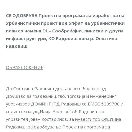
СЕ ОДОБРУВА
Проектна програма за изработка на
Урбанистички проект вон опфат на урбанистички
план со намена Е1 – Сообраќајни, линиски и други
инфраструктури, КО Радовиш вон.гр. Општина
Радовиш
ОБРАЗЛОЖЕНИЕ
До Општина Радовиш доставено е барање од
Друштво за градежништво, трговија и инженеринг
увоз-извоз ДОМИНГ ЈТД Радовиш со ЕМБС 5209790 и
седиште на ул.„Илија Алексов“ бб Радовиш со
управител Јован Костадинов, за
инвеститор Општина
Радовиш
, за одобрување Проектна програма за