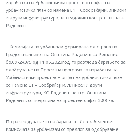
изработка на Урбанистички проект вон опфат на
урбанистички план со намена Е1 – Сообраќајни, линиски
и други инфраструктури, КО Радовиш вон.гр. Општина
Радовиш.
– Комисијата за урбанизам формирана од страна на
Градоначалникот на Општина Радовиш со Решение
бр.09-243/5 од 11.05.2023год. го разгледа барањето за
одобрување на Проектна програма за изработка на
Урбанистички проект вон опфат на урбанистички план
со намена Е1 – Сообраќајни, линиски и други
инфраструктури, КО Радовиш вон.гр. Општина
Радовиш, со површина на проектен опфат 3,89 ха.
По разгледувањето на барањето, без забелешки,
Комисијата за урбанизам со предлог за одобрување