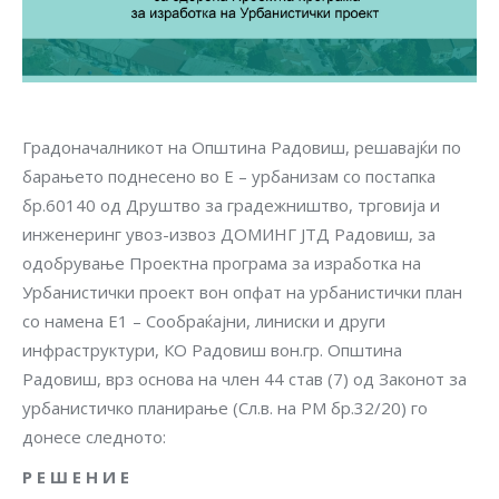
Градоначалникот на Општина Радовиш, решавајќи по
барањето поднесено во E – урбанизам со постапка
бр.60140 од Друштво за градежништво, трговија и
инженеринг увоз-извоз ДОМИНГ ЈТД Радовиш, за
одобрување Проектна програма за изработка на
Урбанистички проект вон опфат на урбанистички план
со намена Е1 – Сообраќајни, линиски и други
инфраструктури, КО Радовиш вон.гр. Општина
Радовиш, врз основа на член 44 став (7) од Законот за
урбанистичко планирање (Сл.в. на РМ бр.32/20) го
донесе следното:
Р Е Ш Е Н И Е