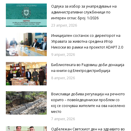
Одлука за избор за унапредување на
административни службеници по
интерен оглас број 1/2026
23 април, 2026
Иницијален состанок со директорот на
Управата за животна средина Игор
Никоски во рамки на проектот ADAPT 2.0
9 април, 2026
Библиотеката во Радовиш доби донација
на книги од Електродистрибуција
8 април, 2026
Воиславци добива регулација на речното
корито – повеќедецениски проблем со
кој се соочуваа жителите на ова населено
место
7 април, 2026
Одбележан Светскиот ден на здравјето во