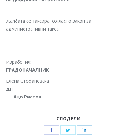
Жалбата се таксира согласно закон за
административни такса.
Изработ
ГРАДОНАЧАЛНИК
Елена Стефановска
д.п
Ацо Ристов
СПОДЕЛИ
Share
Share
Share