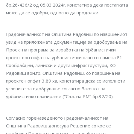
бр.26-436/2 од 05.03.2024г. констатира дека постапката
може да се одобри, односно да продолжи.
Градоначалникот на Општина Радовиш по извршениот
увид на приложената документација за одобрување на
Проектна програма за изработка на Урбанистички
проект вон опфат на урбанистички план со намена Е1 –
Сообраќајни, линиски и други инфраструктури, КО
Радовиш вон.гр. Општина Радовиш, со површина на
проектен опфат 3,89 ха, констатира дека се исполнети
условите за одобрување согласно Законот за
урбанистичко планирање (‘’Сл.в. на РМ’’ бр.32/20).
Согласно горенаведеното Градоначалникот на
Општина Радовиш донесува Решение со кое се
одобрува Проектна програма за изработка на