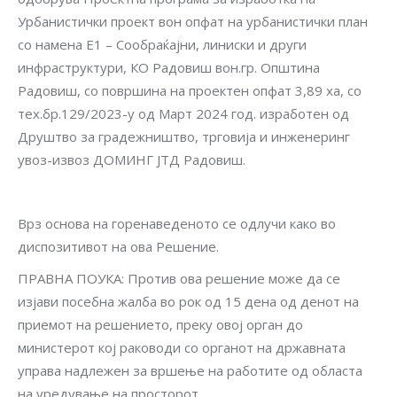
Урбанистички проект вон опфат на урбанистички план
со намена Е1 – Сообраќајни, линиски и други
инфраструктури, КО Радовиш вон.гр. Општина
Радовиш, со површина на проектен опфат 3,89 ха, со
тех.бр.129/2023-у од Март 2024 год. изработен од
Друштво за градежништво, трговија и инженеринг
увоз-извоз ДОМИНГ ЈТД Радовиш.
Врз основа на горенаведеното се одлучи како во
диспозитивот на ова Решение.
ПРАВНА ПОУКА: Против ова решение може да се
изјави посебна жалба во рок од 15 дена од денот на
приемот на решението, преку овој орган до
министерот кој раководи со органот на државната
управа надлежен за вршење на работите од областа
на уредување на просторот.