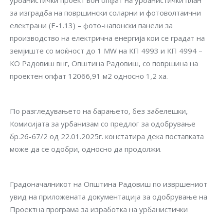
урбанистички проект вон опфат на урбанистички план
за изградба на површински соларни и фотоволтаични
електрани (Е-1.13) – фото-напонски панели за
производство на електрична енергија кои се градат на
земјиште со моќност до 1 MW на КП 4993 и КП 4994 –
КО Радовиш внг, Општина Радовиш, со површина на
проектен опфат 12066,91 м2 односно 1,2 ха.
По разгледувањето на барањето, без забелешки,
Комисијата за урбанизам со предлог за одобрување
бр.26-67/2 од 22.01.2025г. констатира дека постапката
може да се одобри, односно да продолжи.
Градоначалникот на Општина Радовиш по извршениот
увид на приложената документација за одобрување на
Проектна програма за изработка на урбанистички