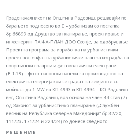
Градоначалникот на Општина Радовиш, решавајќи по
барањето поднесено во E – урбанизам со постапка
бр.66899 од Друштво за планирање, проектирање и
инженеринг ТАЈФА-ПЛАН ДОО Скопје, за одобрување
Проектна програма за изработка на урбанистички
проект вон опфат на урбанистички план за изградба на
површински соларни и фотоволтаични електрани
(Е-1.13) – фото-напонски панели за производство на
електрична енергија кои се градат на земјиште со
моќност до 1 MW на КП 4993 и КП 4994 – КО Радовиш
внг, Општина Радовиш, врз основа на член 44 став (7)
од Законот за урбанистичко планирање („Службен
весник на Република Северна Македонија“ бр.32/20,
111/23, 171/24 и 224/24) го донесе следното:
Р Е Ш Е Н И Е