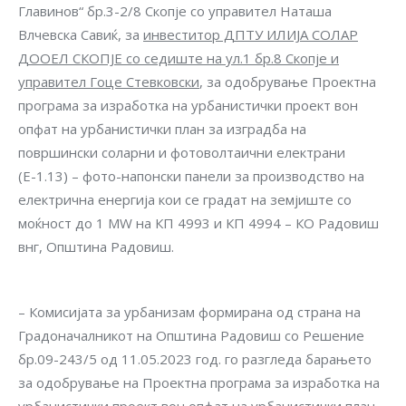
Главинов“ бр.3-2/8 Скопје со управител Наташа
Влчевска Савиќ, за
инвеститор ДПТУ ИЛИЈА СОЛАР
ДООЕЛ СКОПЈЕ со седиште на ул.1 бр.8 Скопје и
управител Гоце Стевковски
, за одобрување Проектна
програма за изработка на урбанистички проект вон
опфат на урбанистички план за изградба на
површински соларни и фотоволтаични електрани
(Е-1.13) – фото-напонски панели за производство на
електрична енергија кои се градат на земјиште со
моќност до 1 MW на КП 4993 и КП 4994 – КО Радовиш
внг, Општина Радовиш.
– Комисијата за урбанизам формирана од страна на
Градоначалникот на Општина Радовиш со Решение
бр.09-243/5 од 11.05.2023 год. го разгледа барањето
за одобрување на Проектна програма за изработка на