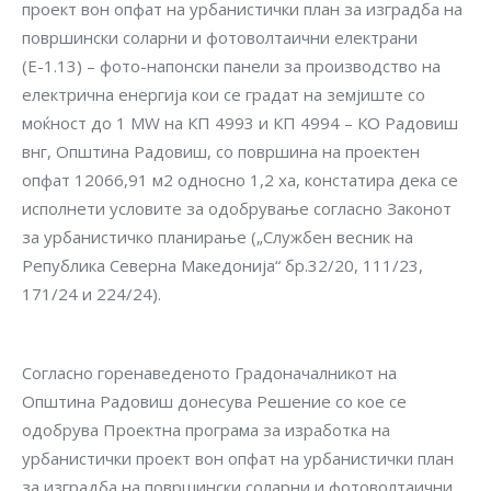
проект вон опфат на урбанистички план за изградба на
површински соларни и фотоволтаични електрани
(Е-1.13) – фото-напонски панели за производство на
електрична енергија кои се градат на земјиште со
моќност до 1 MW на КП 4993 и КП 4994 – КО Радовиш
внг, Општина Радовиш, со површина на проектен
опфат 12066,91 м2 односно 1,2 ха, констатира дека се
исполнети условите за одобрување согласно Законот
за урбанистичко планирање („Службен весник на
Република Северна Македонија“ бр.32/20, 111/23,
171/24 и 224/24).
Согласно горенаведеното Градоначалникот на
Општина Радовиш донесува Решение со кое се
одобрува Проектна програма за изработка на
урбанистички проект вон опфат на урбанистички план
за изградба на површински соларни и фотоволтаични