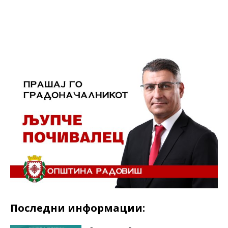
Facebook
Twitter
LinkedIn
Последни информации: