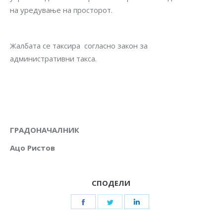
на уредување на просторот.
Жалбата се таксира согласно закон за
административни такса.
ГРАДОНАЧАЛНИК
Ацо Ристов
СПОДЕЛИ
Share
Share
Share
on
on
on