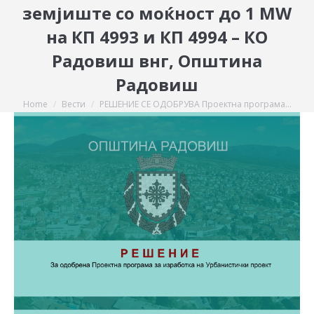
земјиште со моќност до 1 MW
на КП 4993 и КП 4994 – КО
Радовиш внг, Општина
Радовиш
Home
Вести
РЕШЕНИЕ СЕ ОДОБРУВА Проектна програма…
You are here: