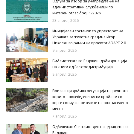
Одлука за избор за унапредување на
административни службеници по
интерен оглас број 1/2026
23 април, 2026
Иницијален состанок со директорот на
Управата за животна средина Игор
Никоски во рамки на проектот ADAPT 2.0
9 април, 2026
Библиотеката во Радовиш доби донација
на книги од Електродистрибуција
8 април, 2026
Воиславци добива регулација на речното
корито – повеќедецениски проблем со
кој се соочуваа жителите на ова населено
место
7 април, 2026
Одбележан Светскиот ден на здравјето во
Радовиш