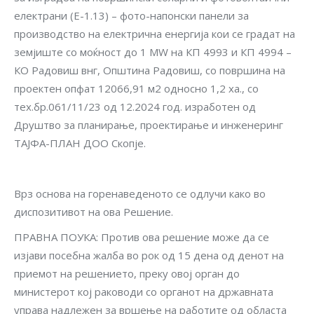
електрани (Е-1.13) – фото-напонски панели за
производство на електрична енергија кои се градат на
земјиште со моќност до 1 MW на КП 4993 и КП 4994 –
КО Радовиш внг, Општина Радовиш, со површина на
проектен опфат 12066,91 м2 односно 1,2 ха., со
тех.бр.061/11/23 од 12.2024 год. изработен од
Друштво за планирање, проектирање и инженеринг
ТАЈФА-ПЛАН ДОО Скопје.
Врз основа на горенаведеното се одлучи како во
диспозитивот на ова Решение.
ПРАВНА ПОУКА: Против ова решение може да се
изјави посебна жалба во рок од 15 дена од денот на
приемот на решението, преку овој орган до
министерот кој раководи со органот на државната
управа надлежен за вршење на работите од областа