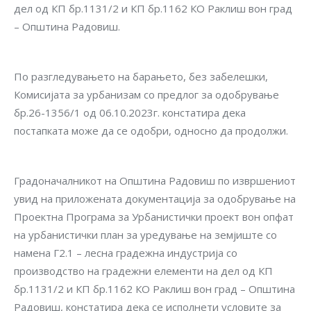
дел од КП бр.1131/2 и КП бр.1162 КО Раклиш вон град
– Општина Радовиш.
По разгледувањето на барањето, без забелешки,
Комисијата за урбанизам со предлог за одобрување
бр.26-1356/1 од 06.10.2023г. констатира дека
постапката може да се одобри, односно да продолжи.
Градоначалникот на Општина Радовиш по извршениот
увид на приложената документација за одобрување на
Проектна Програма за Урбанистички проект вон опфат
на урбанистички план за уредување на земјиште со
намена Г2.1 – лесна градежна индустрија со
производство на градежни елементи на дел од КП
бр.1131/2 и КП бр.1162 КО Раклиш вон град – Општина
Радовиш, констатира дека се исполнети условите за