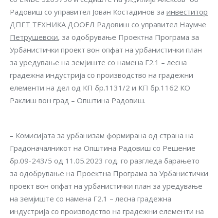
Радовиш со управител Јован Костадинов за
инвеститор
ДПГТ ТЕХНИКА ДООЕЛ Радовиш со управител Наумче
Петрушевски
, за одобрување Проектна Програма за
Урбанистички проект вон опфат на урбанистички план
за уредување на земјиште со намена Г2.1 – лесна
градежна индустрија со производство на градежни
елементи на дел од КП бр.1131/2 и КП бр.1162 КО
Раклиш вон град – Општина Радовиш.
– Комисијата за урбанизам формирана од страна на
Градоначалникот на Општина Радовиш со Решение
бр.09-243/5 од 11.05.2023 год. го разгледа барањето
за одобрување на Проектна Програма за Урбанистички
проект вон опфат на урбанистички план за уредување
на земјиште со намена Г2.1 – лесна градежна
индустрија со производство на градежни елементи на