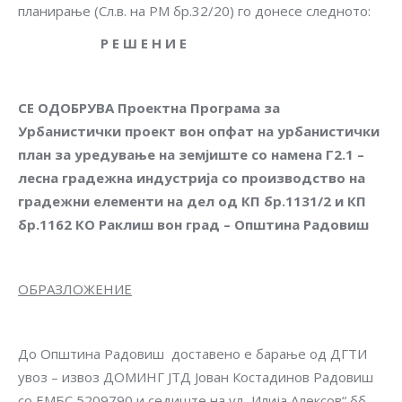
планирање (Сл.в. на РМ бр.32/20) го донесе следното:
Р Е Ш Е Н И Е
СЕ ОДОБРУВА
Проектна Програма
за
Урбанистички проект вон опфат на урбанистички
план за уредување на земјиште со намена Г2.1 –
лесна градежна индустрија со производство на
градежни елементи на дел од КП бр.1131/2 и КП
бр.1162 КО Раклиш вон град – Општина Радовиш
ОБРАЗЛОЖЕНИЕ
До Општина Радовиш доставено е барање од ДГТИ
увоз – извоз ДОМИНГ ЈТД Јован Костадинов Радовиш
со ЕМБС 5209790 и седиште на ул.„Илија Алексов“ бб