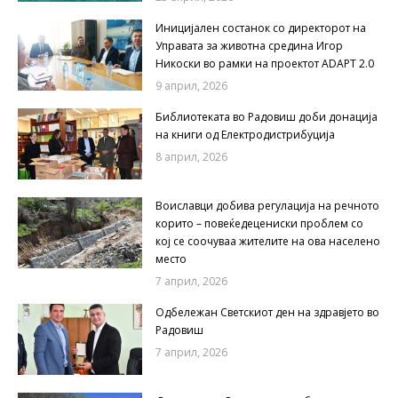
Иницијален состанок со директорот на
Управата за животна средина Игор
Никоски во рамки на проектот ADAPT 2.0
9 април, 2026
Библиотеката во Радовиш доби донација
на книги од Електродистрибуција
8 април, 2026
Воиславци добива регулација на речното
корито – повеќедецениски проблем со
кој се соочуваа жителите на ова населено
место
7 април, 2026
Одбележан Светскиот ден на здравјето во
Радовиш
7 април, 2026