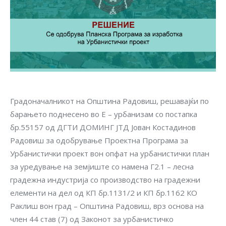
Градоначалникот на Општина Радовиш, решавајќи по
барањето поднесено во E – урбанизам со постапка
бр.55157 од ДГТИ ДОМИНГ ЈТД Јован Костадинов
Радовиш за одобрување Проектна Програма за
Урбанистички проект вон опфат на урбанистички план
за уредување на земјиште со намена Г2.1 – лесна
градежна индустрија со производство на градежни
елементи на дел од КП бр.1131/2 и КП бр.1162 КО
Раклиш вон град – Општина Радовиш, врз основа на
член 44 став (7) од Законот за урбанистичко