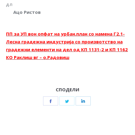
д.п
Ацо Ристов
ПП за УП вон опфат на урбан.план со намена Г2.1-
Лесна градежна индустрија со произвотство на
градежни елементи на дел од КП 1131-2 и КП 1162
КО Раклиш вг – о.Радовиш
СПОДЕЛИ
Share
Share
Share
on
on
on
Facebook
Twitter
LinkedIn