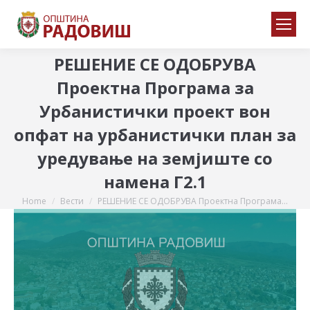
РЕШЕНИЕ СЕ ОДОБРУВА
Проектна Програма за
Урбанистички проект вон
опфат на урбанистички план за
уредување на земјиште со
намена Г2.1
Home
Вести
РЕШЕНИЕ СЕ ОДОБРУВА Проектна Програма…
You are here: