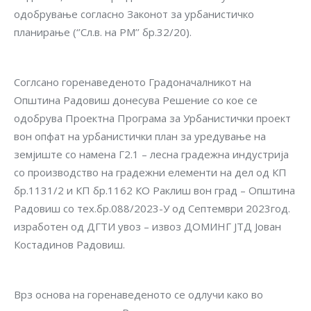
одобрување согласно Законот за урбанистичко
планирање (‘’Сл.в. на РМ’’ бр.32/20).
Соглсано горенаведеното Градоначалникот на
Општина Радовиш донесува Решение со кое се
одобрува Проектна Програма за Урбанистички проект
вон опфат на урбанистички план за уредување на
земјиште со намена Г2.1 – лесна градежна индустрија
со производство на градежни елементи на дел од КП
бр.1131/2 и КП бр.1162 КО Раклиш вон град – Општина
Радовиш со тех.бр.088/2023-У од Септември 2023год.
изработен од ДГТИ увоз – извоз ДОМИНГ ЈТД Јован
Костадинов Радовиш.
Врз основа на горенаведеното се одлучи како во