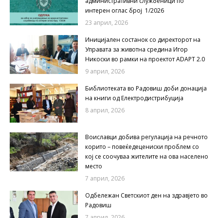
административни службеници по
интерен оглас број 1/2026
23 април, 2026
Иницијален состанок со директорот на
Управата за животна средина Игор
Никоски во рамки на проектот ADAPT 2.0
9 април, 2026
Библиотеката во Радовиш доби донација
на книги од Електродистрибуција
8 април, 2026
Воиславци добива регулација на речното
корито – повеќедецениски проблем со
кој се соочуваа жителите на ова населено
место
7 април, 2026
Одбележан Светскиот ден на здравјето во
Радовиш
7 април, 2026