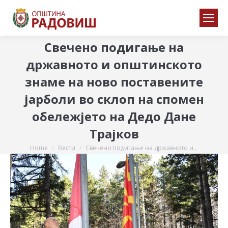
Свечено подигање на
државното и општинското
знаме на ново поставените
јарболи во склоп на спомен
обележјето на Дедо Дане
Трајков
Home
Вести
Свечено подигање на државното и…
You are here: