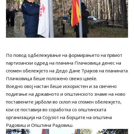
По повод одбележување на формирањето на првиот
партизански одред на планина Плачковица денес на
спомен обележјето на Дедо Дане Трајков на планината
Плачковица беше положено свежо цвеќе.
Воедно овој настан беше искористен и за свечено
подигање на државното и општинското знаме на ново
поставените јарболи во склоп на спомен обележјето,
кои се поставија во соработка со општинската
организација на Сојузот на борците на општина
Радовиш и Општина Радовиш.