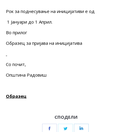
Рок за поднесување на иницијативи е од
1 Јануари до 1 Април.
Во прилог
Образец за пријава на иницијатива
Со почит,
Општина Радовиш
Образец
СПОДЕЛИ
Share
Share
Share