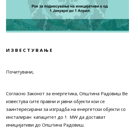
И З В Е С Т У В А Њ Е
Почитувани,
Согласно Законот за енергетика, Општина Радовиш Ве
известува сите правни и јавни објекти кои се
заинтересирани за изградба на енергетски објекти со
инсталиран капацитет до 1 MW да достават
иницијативи до Општина Радовиш.