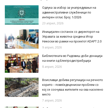
Одлука за избор за унапредување на
административни службеници по
интерен оглас број 1/2026
23 април, 2026
Иницијален состанок со директорот на
Управата за животна средина Игор
Никоски во рамки на проектот ADAPT 2.0
9 април, 2026
Библиотеката во Радовиш доби донација
на книги од Електродистрибуција
8 април, 2026
Воиславци добива регулација на речното
корито – повеќедецениски проблем со
кој се соочуваа жителите на ова населено
место
7 април, 2026