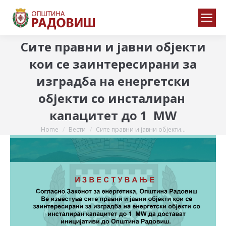
Сите правни и јавни објекти
кои се заинтересирани за
изградба на енергетски
објекти со инсталиран
капацитет до 1 MW
Home
Вести
Сите правни и јавни објекти…
You are here: