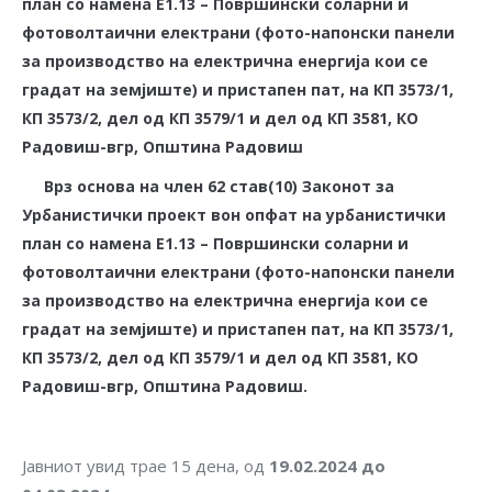
план со намена Е1.13 – Површински соларни и
фотоволтаични електрани (фото-напонски панели
за производство на електрична енергија кои се
градат на земјиште) и пристапен пат, на КП 3573/1,
КП 3573/2, дел од КП 3579/1 и дел од КП 3581, КО
Радовиш-вгр, Општина Радовиш
Врз основа на член 62 став(10) Законот за
Урбанистички проект вон опфат на урбанистички
план со намена Е1.13 – Површински соларни и
фотоволтаични електрани (фото-напонски панели
за производство на електрична енергија кои се
градат на земјиште) и пристапен пат, на КП 3573/1,
КП 3573/2, дел од КП 3579/1 и дел од КП 3581, КО
Радовиш-вгр, Општина Радовиш.
Јавниот увид трае 15 дена, од
19.0
2
.
202
4
д
о