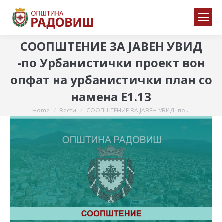
СООПШТЕНИЕ ЗА ЈАВЕН УВИД
-по Урбанистички проект вон
опфат на урбанистички план со
намена Е1.13
Home
Вести
СООПШТЕНИЕ ЗА ЈАВЕН УВИД -по…
You are here: