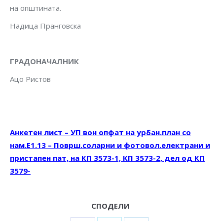
на општината.
Надица Пранговска
ГРАДОНАЧАЛНИК
Ацо Ристов
Анкетен лист – УП вон опфат на урбан.план со
нам.Е1.13 – Површ.соларни и фотовол.електрани и
пристапен пат, на КП 3573-1, КП 3573-2, дел од КП
3579-
СПОДЕЛИ