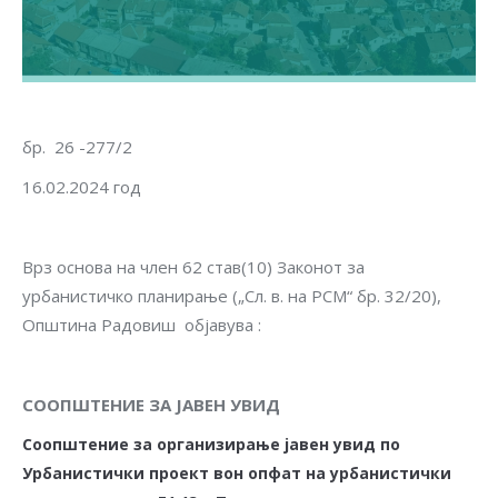
бр. 26 -277/2
16.02.2024 год
Врз основа на член 62 став(10) Законот за
урбанистичко планирање („Сл. в. на РСМ“ бр. 32/20),
Општина Радовиш објавува :
СООПШТЕНИЕ ЗА ЈАВЕН УВИД
Соопштение за организирање јавен увид
п
о
Урбанистички проект вон опфат на урбанистички