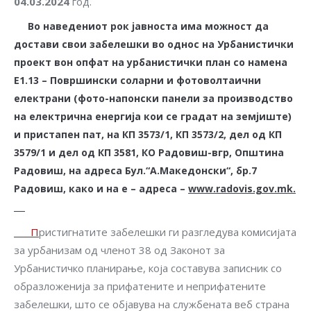
0
4
.0
3
.
2024
год.
Во наведениот рок јавноста има можност да
достави свои забелешки во однос на Урбанистички
проект вон опфат на урбанистички план со намена
Е1.13 – Површински соларни и фотоволтаични
електрани (фото-напонски панели за производство
на електрична енергија кои се градат на земјиште)
и пристапен пат, на КП 3573/1, КП 3573/2, дел од КП
3579/1 и дел од КП 3581, КО Радовиш-вгр, Општина
Радовиш, на адреса Бул.“А.Македонски“, бр.7
Радовиш, како и на е – адреса –
www.radovis.gov.mk.
П
ристигнатите забелешки ги разгледува комисијата
за урбанизам од членот 38 од Законот за
Урбанистичко планирање, која составува записник со
образложенија за прифатените и неприфатените
забелешки, што се објавува на службената веб страна