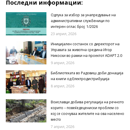
Последни информации:
Одлука за избор за унапредување на
административни службеници по
интерен оглас број 1/2026
23 април, 2026
Иницијален состанок со директорот на
Управата за животна средина Игор
Никоски во рамки на проектот ADAPT 2.0
9 април, 2026
Библиотеката во Радовиш доби донација
на книги од Електродистрибуција
8 април, 2026
Воиславци добива регулација на речното
корито – повеќедецениски проблем со
кој се соочуваа жителите на ова населено
место
7 април, 2026