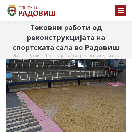
Тековни работи од
реконструкцијата на
спортската сала во Радовиш
Home
Вести
Тековни работи од реконструкцијата на…
You are here: