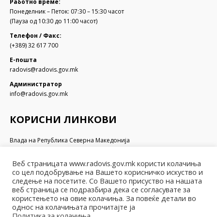
Работно време:
Понеделник – Петок: 07:30 – 15:30 часот
(Пауза од 10:30 до 11:00 часот)
Телефон / Факс:
(+389) 32 617 700
Е-пошта
radovis@radovis.gov.mk
Администратор
info@radovis.gov.mk
КОРИСНИ ЛИНКОВИ
Влада на Република Северна Македонија
Собрание на Република Северна Македонија
Министерство за финансии
Веб страницата www.radovis.gov.mk користи колачиња
Министерство за транспорт и врски
со цел подобрување на Вашето корисничко искуство и
Министерство за локална самоуправа
следење на посетите. Со Вашето присуство на нашата
веб страница се подразбира дека се согласувате за
Министерство за информатичко општество и администрација
користењето на овие колачиња. За повеќе детали во
Министерство за образование и наука
однос на колачињата прочитајте ја
Политика за колачиња