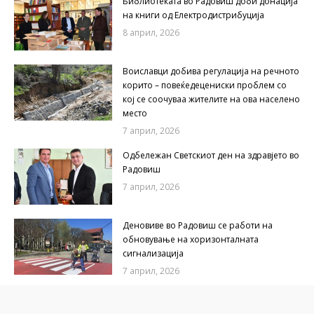
Библиотеката во Радовиш доби донација
на книги од Електродистрибуција
8 април, 2026
Воиславци добива регулација на речното
корито – повеќедецениски проблем со
кој се соочуваа жителите на ова населено
место
7 април, 2026
Одбележан Светскиот ден на здравјето во
Радовиш
7 април, 2026
Деновиве во Радовиш се работи на
обновување на хоризонталната
сигнализација
7 април, 2026