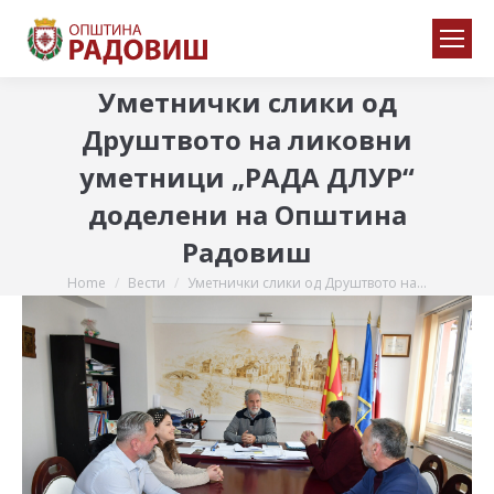
Уметнички слики од
Друштвото на ликовни
уметници „РАДА ДЛУР“
доделени на Општина
Радовиш
Home
Вести
Уметнички слики од Друштвото на…
You are here: