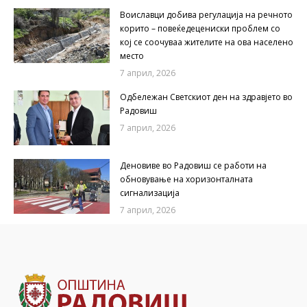
Воиславци добива регулација на речното
корито – повеќедецениски проблем со
кој се соочуваа жителите на ова населено
место
7 април, 2026
Одбележан Светскиот ден на здравјето во
Радовиш
7 април, 2026
Деновиве во Радовиш се работи на
обновување на хоризонталната
сигнализација
7 април, 2026