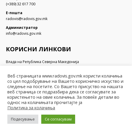
(+389) 32 617 700
Е-пошта
radovis@radovis.gov.mk
Администратор
info@radovis.gov.mk
КОРИСНИ ЛИНКОВИ
Влада на Република Северна Македонија
Собрание на Република Северна Македонија
Министерство за финансии
Веб страницата www.radovis.gov.mk користи колачиња
Министерство за транспорт и врски
со цел подобрување на Вашето корисничко искуство и
Министерство за локална самоуправа
следење на посетите. Со Вашето присуство на нашата
Министерство за информатичко општество и администрација
веб страница се подразбира дека се согласувате за
користењето на овие колачиња. За повеќе детали во
Министерство за образование и наука
однос на колачињата прочитајте ја
Политика за колачиња
Подесување
Се согласувам
© Општина Радовиш - 2022. Сите права се задржани
Мапа на веб-страницата | Политика за приватност |
Архива