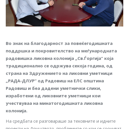
Во знак на благодарност за повеќегодишната
поддршка и покровителство на меѓународната
радовишка ликовна колонија „Св.Ѓоргија“ која
традиционално се одржува секоја година, од
страна на Здружението на ликовни уметници
„РАДА-ДЛУР“ од Радовиш на ЕЛС општина
Радовиш и беа дадени уметнички слики,
изработени од ликовните уметници кои
учествуваа на минатогодишната ликовна
колонија.
На средбата се разговараше за тековните и идните
проекти на Друштвото, проблемите со кои се соочуват