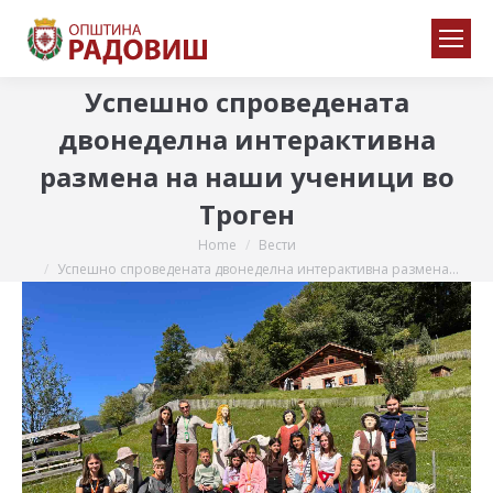
Успешно спроведената
двонеделна интерактивна
размена на наши ученици во
Троген
Home
Вести
You are here:
Успешно спроведената двонеделна интерактивна размена…