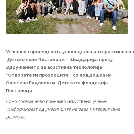
Успешно спроведената двонеделна интерактивна раз
Детско село Песталоци – Швајцарија, преку
Здружението за асистивна технологија
“Отворете ги прозорците” со поддршка на
Општина Радовиш и Детската фондација
Песталоци.
Едно сосема ново поинакво искуствено учење –
информираат од учесниците на оваа интерактивна
размена!