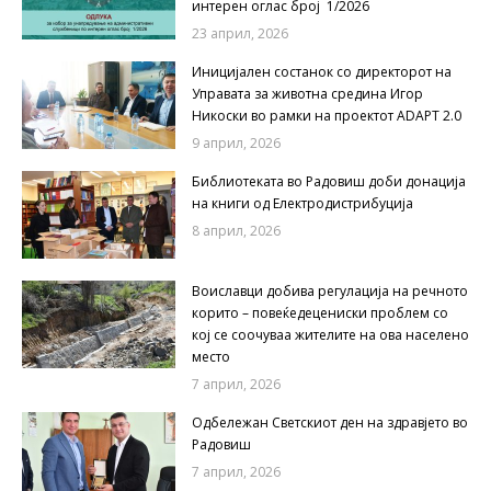
интерен оглас број 1/2026
23 април, 2026
Иницијален состанок со директорот на
Управата за животна средина Игор
Никоски во рамки на проектот ADAPT 2.0
9 април, 2026
Библиотеката во Радовиш доби донација
на книги од Електродистрибуција
8 април, 2026
Воиславци добива регулација на речното
корито – повеќедецениски проблем со
кој се соочуваа жителите на ова населено
место
7 април, 2026
Одбележан Светскиот ден на здравјето во
Радовиш
7 април, 2026