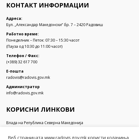
КОНТАКТ ИНФОРМАЦИИ
Адреса:
Бул. „Александар Македонски“ бр. 7 – 2420 Радовиш
Работно време:
Понеделник – Петок: 07:30 – 15:30 часот
(Пауза од 10:30 до 11:00 часот)
Телефон / Факс:
(+389) 32 617 700
Е-пошта
radovis@radovis.gov.mk
Администратор
info@radovis.gov.mk
КОРИСНИ ЛИНКОВИ
Влада на Република Северна Македонија
Собрание на Република Северна Македонија
Министерство за финансии
Веб страницата www.radovis.gov.mk користи колачиња