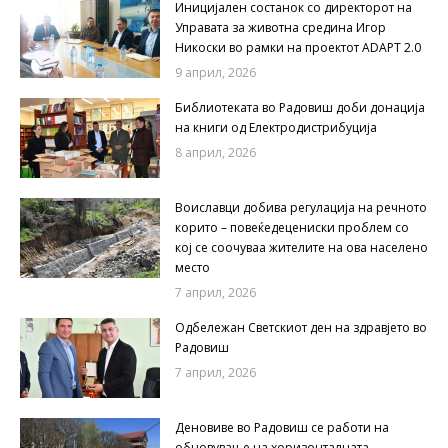
Иницијален состанок со директорот на
Управата за животна средина Игор
Никоски во рамки на проектот ADAPT 2.0
9 април, 2026
Библиотеката во Радовиш доби донација
на книги од Електродистрибуција
8 април, 2026
Воиславци добива регулација на речното
корито – повеќедецениски проблем со
кој се соочуваа жителите на ова населено
место
7 април, 2026
Одбележан Светскиот ден на здравјето во
Радовиш
7 април, 2026
Деновиве во Радовиш се работи на
обновување на хоризонталната