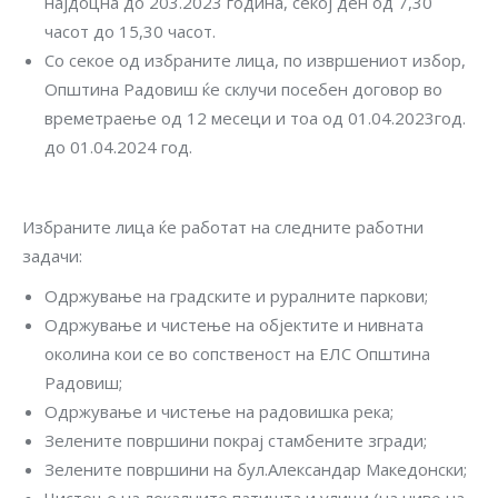
најдоцна до 203.2023 година, секој ден од 7,30
часот до 15,30 часот.
Со секое од избраните лица, по извршениот избор,
Општина Радовиш ќе склучи посебен договор во
времетраење од 12 месеци и тоа од 01.04.2023год.
до 01.04.2024 год.
Избраните лица ќе работат на следните работни
задачи:
Одржување на градските и руралните паркови;
Одржување и чистење на објектите и нивната
околина кои се во сопственост на ЕЛС Општина
Радовиш;
Одржување и чистење на радовишка река;
Зелените површини покрај стамбените згради;
Зелените површини на бул.Александар Македонски;