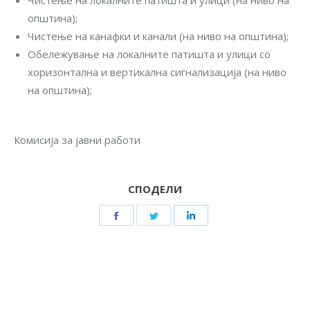
Чистење на локалните патишта и улици (на ниво на
општина);
Чистење на канафки и канали (на ниво на општина);
Обележување на локалните патишта и улици со
хоризонтална и вертикална сигнализација (на ниво
на општина);
Комисија за јавни работи
СПОДЕЛИ
Share
Share
Share
on
on
on
Facebook
Twitter
LinkedIn