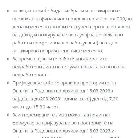
за лицата кои ќе бидат избрани и ангажирани е
предвидена финансиска подршка во износ од 000,оо
денари месечно (во кои е вклучен персонален данок
на доход и осигурување во случај на несреќа при
работа и професионално заболување) по едно
ангажирано невработено лице месечно.
За време на јавните работи ангажираните
невработени лица не ги губат правата по основ на
невработеност.
Пријавувањето ќе се врши во просториите на
Општина Радовиш во Архива од 15.03.2023а
најдоцна до203.2023 година, секој ден од 7,30
часот до 15,30 часот.
Заинтересираните лица можат да подигнат
формулар за пријавување во просториите на
Општина Радовиш во Архива од 15.03.2023 а