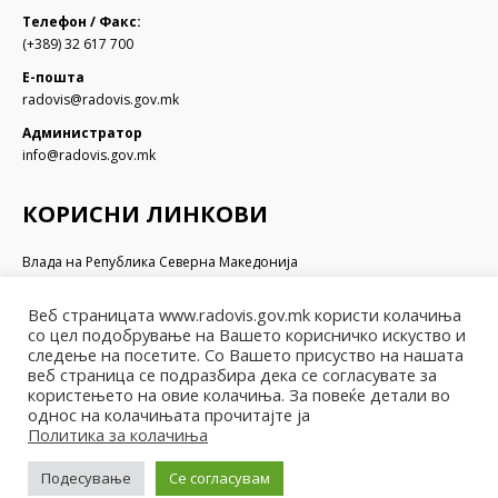
Телефон / Факс:
(+389) 32 617 700
Е-пошта
radovis@radovis.gov.mk
Администратор
info@radovis.gov.mk
КОРИСНИ ЛИНКОВИ
Влада на Република Северна Македонија
Собрание на Република Северна Македонија
Министерство за финансии
Веб страницата www.radovis.gov.mk користи колачиња
Министерство за транспорт и врски
со цел подобрување на Вашето корисничко искуство и
Министерство за локална самоуправа
следење на посетите. Со Вашето присуство на нашата
веб страница се подразбира дека се согласувате за
Министерство за информатичко општество и администрација
користењето на овие колачиња. За повеќе детали во
Министерство за образование и наука
однос на колачињата прочитајте ја
Политика за колачиња
Подесување
Се согласувам
© Општина Радовиш - 2022. Сите права се задржани