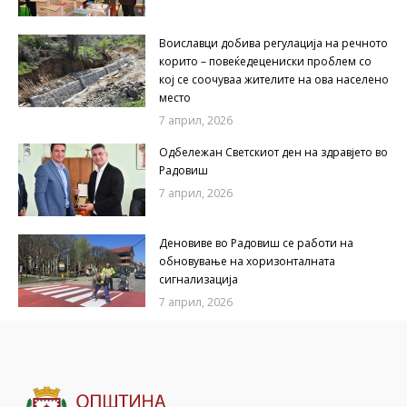
Воиславци добива регулација на речното
корито – повеќедецениски проблем со
кој се соочуваа жителите на ова населено
место
7 април, 2026
Одбележан Светскиот ден на здравјето во
Радовиш
7 април, 2026
Деновиве во Радовиш се работи на
обновување на хоризонталната
сигнализација
7 април, 2026