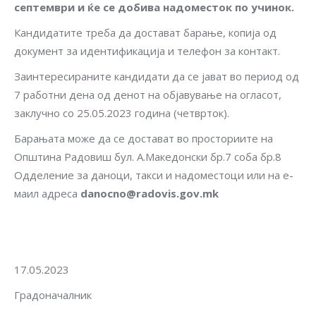
септември и ќе се добива надоместок по учинок.
Кандидатите треба да достават барање, копија од
документ за идентификација и телефон за контакт.
Заинтересираните кандидати да се јават во период од
7 работни дена од денот на објавување на огласот,
заклучно со 25.05.2023 година (четврток).
Барањата може да се достават во просториите на
Општина Радовиш бул. А.Македонски бр.7 соба бр.8
Одделение за даноци, такси и надоместоци или на е-
маил адреса
danocno@radovis.gov.mk
17.05.2023
Градоначалник