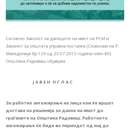
Согласно Законот за даноците на имот на РСМ и
Законот за општата управна постапка (Сл.весник на Р.
Македонија бр.124 од 23.07.2015 година член 80)
Општина Радовиш објавува:
Ј
А В Е Н О Г Л А С
За работно ангажирање на лица кои ќе вршат
достава на решенија за данок на имот до
граѓаните на Општина Радовиш. Работното
ангажирање ќе биде во периодот од мај до