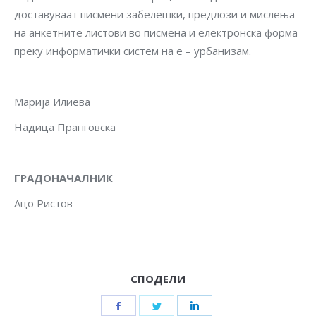
доставуваат писмени забелешки, предлози и мислења
на анкетните листови во писмена и електронска форма
преку информатички систем на е – урбанизам.
Марија Илиева
Надица Пранговска
ГРАДОНАЧАЛНИК
Ацо Ристов
СПОДЕЛИ
Share
Share
Share