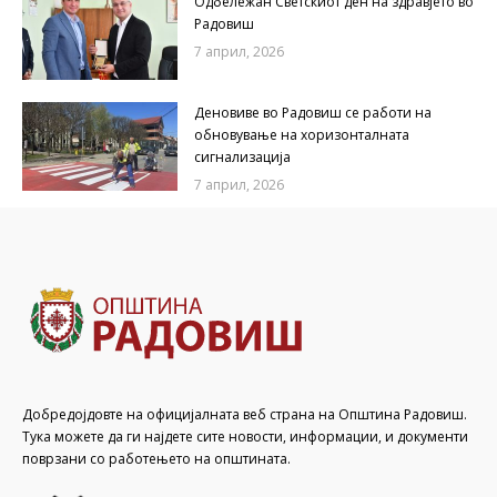
Одбележан Светскиот ден на здравјето во
Радовиш
7 април, 2026
Деновиве во Радовиш се работи на
обновување на хоризонталната
сигнализација
7 април, 2026
Добредојдовте на официјалната веб страна на Општина Радовиш.
Тука можете да ги најдете сите новости, информации, и документи
поврзани со работењето на општината.