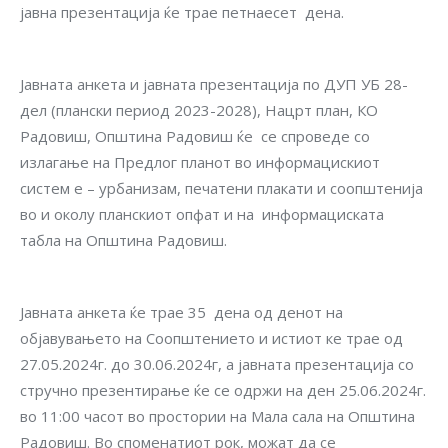
јавна презентација ќе трае петнаесет дена.
Јавната анкета и јавната презентација по ДУП УБ 28-
дел (плански период 2023-2028), Нацрт план, КО
Радовиш, Општина Радовиш ќе се спроведе со
излагање на Предлог планот во информацискиот
систем е – урбанизам, печатени плакати и соопштенија
во и околу планскиот опфат и на информациската
табла на Општина Радовиш.
Јавната анкета ќе трае 35 дена од денот на
објавувањето на Соопштението и истиот ке трае од
27.05.2024г. до 30.06.2024г, а јавната презентација со
стручно презентирање ќе се одржи на ден 25.06.2024г.
во 11:00 часот во простории на Мала сала на Општина
Радовиш. Во споменатиот рок, можат да се