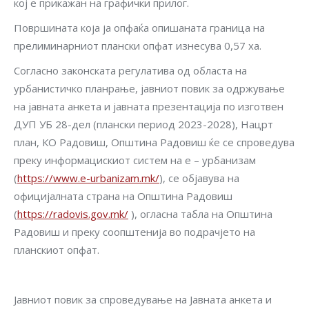
кој е прикажан на графички прилог.
Површината која ја опфаќа опишаната граница на
прелиминарниот плански опфат изнесува 0,57 ха.
Согласно законската регулатива од областа на
урбанистичко планрање, јавниот повик за одржување
на јавната анкета и јавната презентација по изготвен
ДУП УБ 28-дел (плански период 2023-2028), Нацрт
план, КО Радовиш, Општина Радовиш ќе се спроведува
преку информацискиот систем на е – урбанизам
(
https://www.e-urbanizam.mk/
), се објавува на
официјалната страна на Општина Радовиш
(
https://radovis.gov.mk/
), огласна табла на Општина
Радовиш и преку соопштенија во подрачјето на
планскиот опфат.
Јавниот повик за спроведување на Јавната анкета и