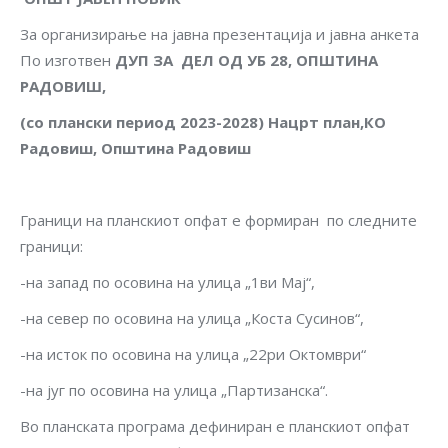
За организирање на јавна презентација и јавна анкета
По изготвен
ДУП ЗА ДЕЛ ОД УБ 28, ОПШТИНА
РАДОВИШ,
(со плански период 2023-2028)
Нацрт план,КО
Радовиш, Општина Радовиш
Граници на планскиот опфат е формиран по следните
граници:
-на запад по осовина на улица „1ви Мај“,
-на север по осовина на улица „Коста Сусинов“,
-на исток по осовина на улица „22ри Октомври“
-на југ по осовина на улица „Партизанска“.
Во планската програма дефиниран е планскиот опфат