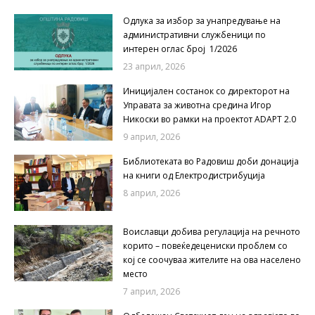
Одлука за избор за унапредување на
административни службеници по
интерен оглас број 1/2026
23 април, 2026
Иницијален состанок со директорот на
Управата за животна средина Игор
Никоски во рамки на проектот ADAPT 2.0
9 април, 2026
Библиотеката во Радовиш доби донација
на книги од Електродистрибуција
8 април, 2026
Воиславци добива регулација на речното
корито – повеќедецениски проблем со
кој се соочуваа жителите на ова населено
место
7 април, 2026