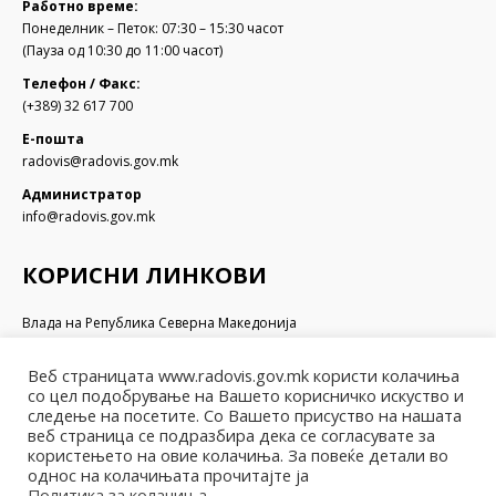
Работно време:
Понеделник – Петок: 07:30 – 15:30 часот
(Пауза од 10:30 до 11:00 часот)
Телефон / Факс:
(+389) 32 617 700
Е-пошта
radovis@radovis.gov.mk
Администратор
info@radovis.gov.mk
КОРИСНИ ЛИНКОВИ
Влада на Република Северна Македонија
Собрание на Република Северна Македонија
Министерство за финансии
Веб страницата www.radovis.gov.mk користи колачиња
Министерство за транспорт и врски
со цел подобрување на Вашето корисничко искуство и
Министерство за локална самоуправа
следење на посетите. Со Вашето присуство на нашата
веб страница се подразбира дека се согласувате за
Министерство за информатичко општество и администрација
користењето на овие колачиња. За повеќе детали во
Министерство за образование и наука
однос на колачињата прочитајте ја
Политика за колачиња