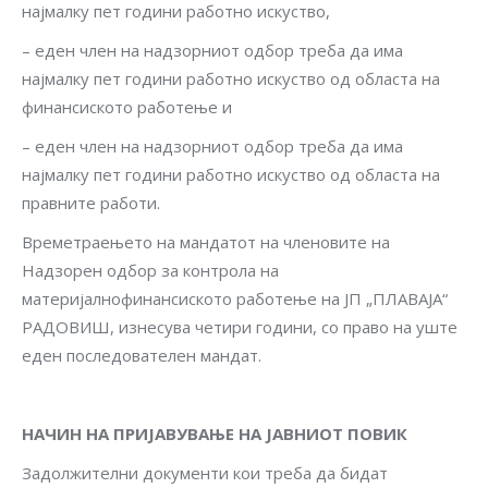
најмалку пет години работно искуство,
– еден член на надзорниот одбор треба да има
најмалку пет години работно искуство од областа на
финансиското работење и
– еден член на надзорниот одбор треба да има
најмалку пет години работно искуство од областа на
правните работи.
Времетраењето на мандатот на членовите на
Надзорен одбор за контрола на
материјалнофинансиското работење на ЈП „ПЛАВАЈА“
РАДОВИШ, изнесува четири години, со право на уште
еден последователен мандат.
НАЧИН НА ПРИЈАВУВАЊЕ НА ЈАВНИОТ ПОВИК
Задолжителни документи кои треба да бидат