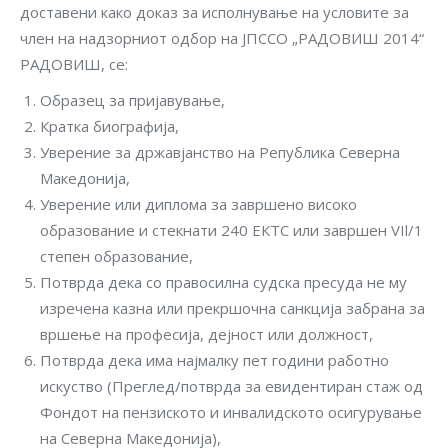
доставени како доказ за исполнување на условите за
член на надзорниот одбор на ЈПССО „РАДОВИШ 2014“
РАДОВИШ, се:
Образец за пријавување,
Кратка биографија,
Уверение за државјанство на Република Северна
Македонија,
Уверение или диплома за завршено високо
образование и стекнати 240 ЕКТС или завршен VIl/1
степен образование,
Потврда дека со правосилна судска пресуда не му
изречена казна или прекршочна санкција забрана за
вршење на професија, дејност или должност,
Потврда дека има најмалку пет години работно
искуство (Преглед/потврда за евидентиран стаж од
Фондот на пензиското и инвалидското осигурување
на Северна Македонија),