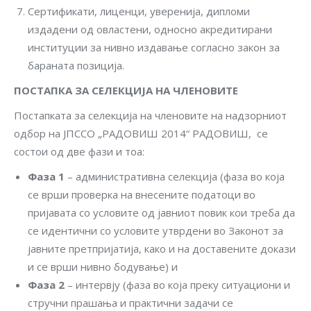
Сертификати, лиценци, уверенија, дипломи
издадени од овластени, односно акредитирани
институции за нивно издавање согласно закон за
бараната позиција.
ПОСТАПКА ЗА СЕЛЕКЦИЈА НА ЧЛЕНОВИТЕ
Постапката за селекција на членовите на надзорниот
одбор на ЈПССО „РАДОВИШ 2014“ РАДОВИШ, се
состои од две фази и тоа:
Фаза 1
– административна селекција (фаза во која
се врши проверка на внесените податоци во
пријавата со условите од јавниот повик кои треба да
се идентични со условите утврдени во Законот за
јавните претпријатија, како и на доставените докази
и се врши нивно бодување) и
Фаза 2
– интервју (фаза во која преку ситуациони и
стручни прашања и практични задачи се