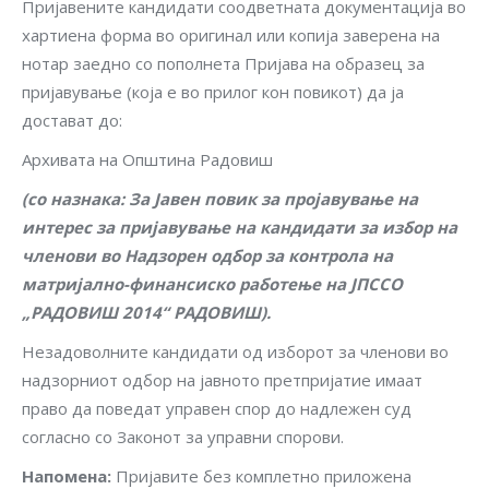
Пријавените кандидати соодветната документација во
хартиена форма во оригинал или копија заверена на
нотар заедно со пополнета Пријава на образец за
пријавување (која е во прилог кон повикот) да ја
достават до:
Архивата на Општина Радовиш
(со назнака: За Јавен повик за пројавување на
интерес за пријавување на кандидати за избор на
членови во Надзорен одбор за контрола на
матријално-финансиско работење на
ЈПССО
„РАДОВИШ 2014“ РАДОВИШ
).
Незадоволните кандидати од изборот за членoви во
надзорниот одбор на јавното претпријатие имаат
право да поведат управен спор до надлежен суд
согласно со Законот за управни спорови.
Напомена:
Пријавите без комплетно приложена