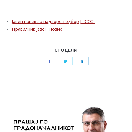
Јавен повик за надзорен одбор ЈПССО
Правилник Јавен Повик
СПОДЕЛИ
Share
Share
Share
on
on
on
Facebook
Twitter
LinkedIn