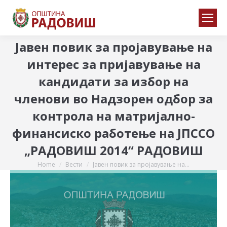
Јавен повик за пројавување на
интерес за пријавување на
кандидати за избор на
членови во Надзорен одбор за
контрола на матријално-
финансиско работење на ЈПССО
„РАДОВИШ 2014“ РАДОВИШ
Home
Вести
Јавен повик за пројавување на…
You are here: