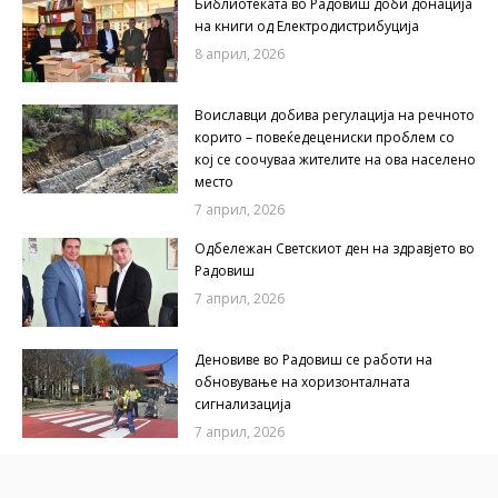
Библиотеката во Радовиш доби донација
на книги од Електродистрибуција
8 април, 2026
Воиславци добива регулација на речното
корито – повеќедецениски проблем со
кој се соочуваа жителите на ова населено
место
7 април, 2026
Одбележан Светскиот ден на здравјето во
Радовиш
7 април, 2026
Деновиве во Радовиш се работи на
обновување на хоризонталната
сигнализација
7 април, 2026