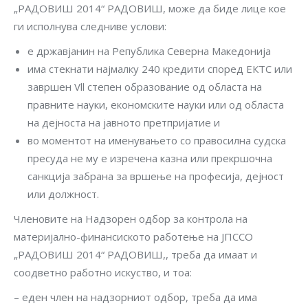
„РАДОВИШ 2014“ РАДОВИШ, може да биде лице кое
ги исполнува следниве услови:
е државјанин на Република Северна Македонија
има стекнати најмалку 240 кредити според ЕКТС или
завршен Vll степен образование од областа на
правните науки, економските науки или од областа
на дејноста на јавното претпријатие и
во моментот на именувањето со правосилна судска
пресуда не му е изречена казна или прекршочна
санкција забрана за вршење на професија, дејност
или должност.
Членовите на Надзорен одбор за контрола на
материјално-финансиското работење на ЈПССО
„РАДОВИШ 2014“ РАДОВИШ,, треба да имаат и
соодветно работно искуство, и тоа:
– еден член на надзорниот одбор, треба да има