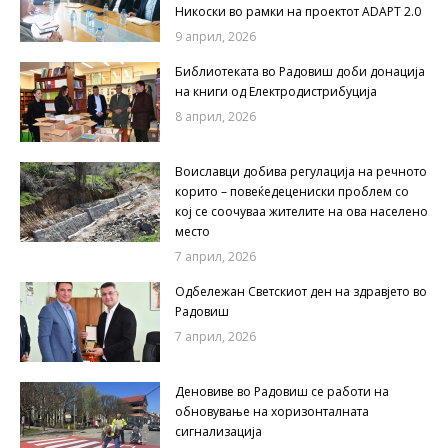
Никоски во рамки на проектот ADAPT 2.0
9 април, 2026
Библиотеката во Радовиш доби донација
на книги од Електродистрибуција
8 април, 2026
Воиславци добива регулација на речното
корито – повеќедецениски проблем со
кој се соочуваа жителите на ова населено
место
7 април, 2026
Одбележан Светскиот ден на здравјето во
Радовиш
7 април, 2026
Деновиве во Радовиш се работи на
обновување на хоризонталната
сигнализација