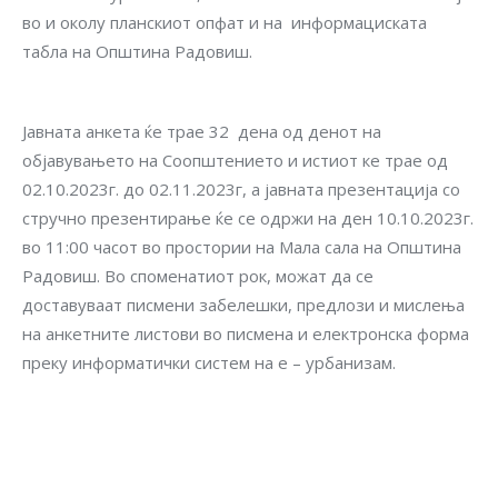
во и околу планскиот опфат и на информациската
табла на Општина Радовиш.
Јавната анкета ќе трае 32 дена од денот на
објавувањето на Соопштението и истиот ке трае од
02.10.2023г. до 02.11.2023г, а јавната презентација со
стручно презентирање ќе се одржи на ден 10.10.2023г.
во 11:00 часот во простории на Мала сала на Општина
Радовиш. Во споменатиот рок, можат да се
доставуваат писмени забелешки, предлози и мислења
на анкетните листови во писмена и електронска форма
преку информатички систем на е – урбанизам.