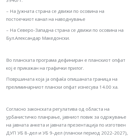
3940/1.
– На Јужната страна се движи по осовина на
постоечкиот канал на наводнување
– На Северо-Западна страна се движи по осовина на
Бул.Александар Македонски.
Во планската програма дефиниран е планскиот опфат
кој е прикажан на графички прилог.
Површината која ја опфаќа опишаната граница на
прелиминарниот плански опфат изнесува 14.00 ха.
Согласно законската регулатива од областа на
урбанистичко планрање, јавниот повик за одржување
на јавната анкета и јавната презентација по изготвен
ДУП УБ 8-дел и УБ 9-дел (плански период 2022-2027),