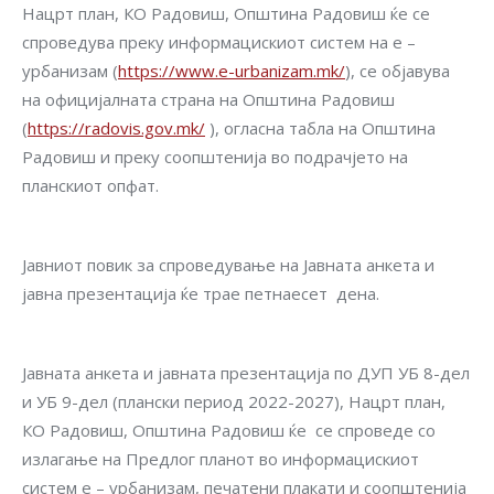
Нацрт план, КО Радовиш, Општина Радовиш ќе се
спроведува преку информацискиот систем на е –
урбанизам (
https://www.e-urbanizam.mk/
), се објавува
на официјалната страна на Општина Радовиш
(
https://radovis.gov.mk/
), огласна табла на Општина
Радовиш и преку соопштенија во подрачјето на
планскиот опфат.
Јавниот повик за спроведување на Јавната анкета и
јавна презентација ќе трае петнаесет дена.
Јавната анкета и јавната презентација по ДУП УБ 8-дел
и УБ 9-дел (плански период 2022-2027), Нацрт план,
КО Радовиш, Општина Радовиш ќе се спроведе со
излагање на Предлог планот во информацискиот
систем е – урбанизам, печатени плакати и соопштенија