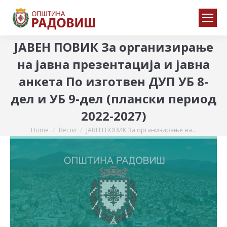
ЈАВЕН ПОВИК За организирање
на јавна презентација и јавна
анкета По изготвен ДУП УБ 8-
дел и УБ 9-дел (плански период
2022-2027)
Home
Вести
ЈАВЕН ПОВИК За организирање на…
You are here: