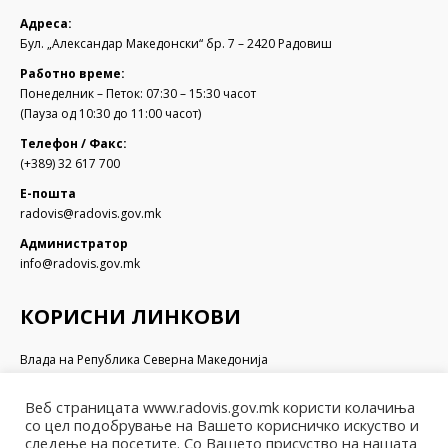
Адреса:
Бул. „Александар Македонски“ бр. 7 – 2420 Радовиш
Работно време:
Понеделник – Петок: 07:30 – 15:30 часот
(Пауза од 10:30 до 11:00 часот)
Телефон / Факс:
(+389) 32 617 700
Е-пошта
radovis@radovis.gov.mk
Администратор
info@radovis.gov.mk
КОРИСНИ ЛИНКОВИ
Влада на Република Северна Македонија
Собрание на Република Северна Македонија
Министерство за финансии
Веб страницата www.radovis.gov.mk користи колачиња
Министерство за транспорт и врски
со цел подобрување на Вашето корисничко искуство и
Министерство за локална самоуправа
следење на посетите. Со Вашето присуство на нашата