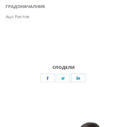
ГРАДОНАЧАЛНИК
Ацо Ристов
СПОДЕЛИ
Share
Share
Share
on
on
on
Facebook
Twitter
LinkedIn