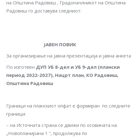
на Општина Радовиш , Градоначлникот на Општина
Радовиш го доставува следниот:
ЈАВЕН ПОВИК
За организирање на јавна презентација и јавна анкета
По изготвен
ДУП УБ 8-дел и УБ 9-дел
(
плански
период 2022-2027)
,
Нацрт план, КО Радовиш,
Општина Радовиш
Граници на планскиот опфат е формиран по следните
граници:
– на Источната страна се движи по осовината на
„Новопланирана 1 “, продолжува по