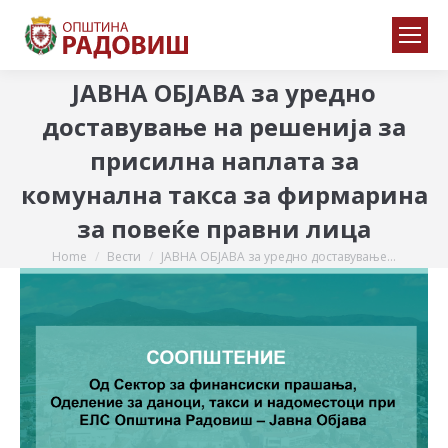
ЈАВНА ОБЈАВА за уредно
доставување на решенија за
присилна наплата за
комунална такса за фирмарина
за повеќе правни лица
Home
Вести
ЈАВНА ОБЈАВА за уредно доставување…
You are here: