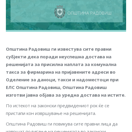
Општина Радовиш ги известува сите правни
субјекти дека поради неуспешна достава на
решенијата за присилна наплата за комунална
такса за фирмарина на пријавените адреси во
Оделение за даноци, такси и надоместоци при
ЕЛС Општина Радовиш, Општина Радовиш
изготви јавна објава за уредна достава на истите.
По истекот на законски предвидениот рок ќе се
пристапи кон извршување на решенијата.
Општина Радовиш ги повикува сите правни лица да
извршат подигање на решенијата во законски