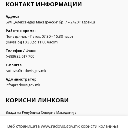
КОНТАКТ ИНФОРМАЦИИ
Адреса:
Бул. „Александар Македонски“ бр. 7 – 2420 Радовиш
Работно време:
Понеделник – Петок: 07:30 – 15:30 часот
(Пауза од 10:30 до 11:00 часот)
Телефон / Факс:
(+389) 32 617 700
Е-пошта
radovis@radovis.gov.mk
Администратор
info@radovis.gov.mk
КОРИСНИ ЛИНКОВИ
Влада на Република Северна Македонија
Собрание на Република Северна Македонија
Министерство за финансии
Веб страницата www.radovis.gov.mk користи колачиња