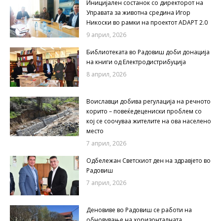
Иницијален состанок со директорот на
Управата за животна средина Игор
Никоски во рамки на проектот ADAPT 2.0
9 април, 2026
Библиотеката во Радовиш доби донација
на книги од Електродистрибуција
8 април, 2026
Воиславци добива регулација на речното
корито – повеќедецениски проблем со
кој се соочуваа жителите на ова населено
место
7 април, 2026
Одбележан Светскиот ден на здравјето во
Радовиш
7 април, 2026
Деновиве во Радовиш се работи на
обновување на хоризонталната