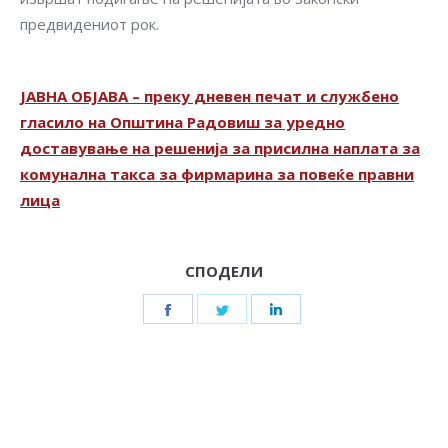
предвидениот рок.
ЈАВНА ОБЈАВА – преку дневен печат и службено
гласило на Општина Радовиш за уредно
доставување на решенија за присилна наплата за
комунална такса за фирмарина за повеќе правни
лица
СПОДЕЛИ
Share
Share
Share
on
on
on
Facebook
Twitter
LinkedIn