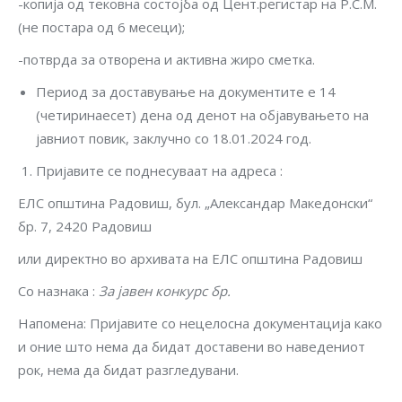
-копија од тековна состојба од Цент.регистар на Р.С.М.
(не постара од 6 месеци);
-потврда за отворена и активна жиро сметка.
Период за доставување на документите е 14
(четиринаесет) дена од денот на објавувањето на
јавниот повик, заклучно со 18.01.2024 год.
Пријавите се поднесуваат на адреса :
ЕЛС општина Радовиш, бул. „Александар Македонски“
бр. 7, 2420 Радовиш
или директно во архивата на ЕЛС општина Радовиш
Со назнака :
За јавен конкурс бр.
Напомена: Пријавите со нецелосна документација како
и оние што нема да бидат доставени во наведениот
рок, нема да бидат разгледувани.