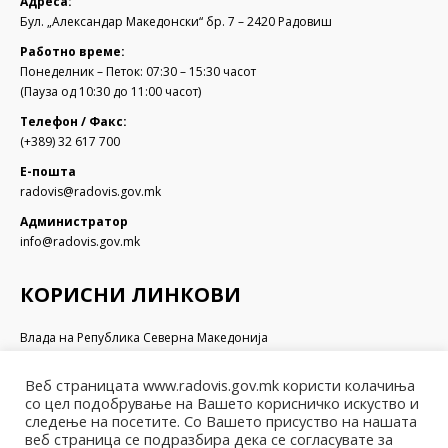
Адреса:
Бул. „Александар Македонски“ бр. 7 – 2420 Радовиш
Работно време:
Понеделник – Петок: 07:30 – 15:30 часот
(Пауза од 10:30 до 11:00 часот)
Телефон / Факс:
(+389) 32 617 700
Е-пошта
radovis@radovis.gov.mk
Администратор
info@radovis.gov.mk
КОРИСНИ ЛИНКОВИ
Влада на Република Северна Македонија
Собрание на Република Северна Македонија
Министерство за финансии
Веб страницата www.radovis.gov.mk користи колачиња
Министерство за транспорт и врски
со цел подобрување на Вашето корисничко искуство и
Министерство за локална самоуправа
следење на посетите. Со Вашето присуство на нашата
веб страница се подразбира дека се согласувате за
Министерство за информатичко општество и администрација