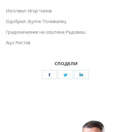
Изготвил: Игор Чапов
Одобрил: Љупче Почивалец
Градоначалник на општина Радовиш
Ацо Ристов
СПОДЕЛИ
Share
Share
Share
on
on
on
Facebook
Twitter
LinkedIn