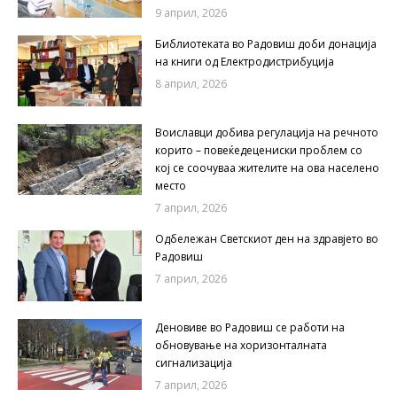
9 април, 2026
Библиотеката во Радовиш доби донација
на книги од Електродистрибуција
8 април, 2026
Воиславци добива регулација на речното
корито – повеќедецениски проблем со
кој се соочуваа жителите на ова населено
место
7 април, 2026
Одбележан Светскиот ден на здравјето во
Радовиш
7 април, 2026
Деновиве во Радовиш се работи на
обновување на хоризонталната
сигнализација
7 април, 2026