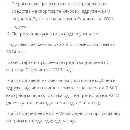
Се распишува јавен повик за распределба на
средства на спортските клубови, здруженија и
сојузи од Буџетот на општина Радовиш за 2024
година ;
Потребни документи за поднесување се :
-годишна програма за работа и финансиски план за
2024 год.;
-извештај за потрошените средства добиени од
општина Радовиш за 2023 год.;
-копија од завршна сметка (за спортските клубови и
здруженија чии годишен приход е поголем од 2,500
евра) или копија од одлука од Цент.регистар на Р.С.М.
(доколку год. приход е помал од 2,500 евра);
-копија од решение од АМС за дејност спорт (доколку
има) или потврда од федерација;