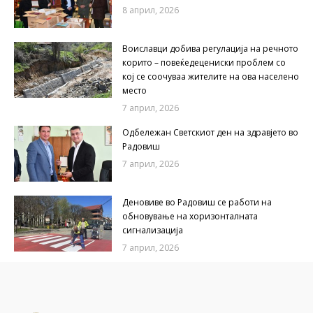
8 април, 2026
Воиславци добива регулација на речното
корито – повеќедецениски проблем со
кој се соочуваа жителите на ова населено
место
7 април, 2026
Одбележан Светскиот ден на здравјето во
Радовиш
7 април, 2026
Деновиве во Радовиш се работи на
обновување на хоризонталната
сигнализација
7 април, 2026