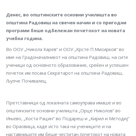
Денес, во општинските основни училишта во
општина Радовиш на свечен начин и со пригодни
програми беше одбележан почетокот на новата
учебна година.
Во ООУ „Никола Карев“ и ООУ „Крсте П.Мисирков“ во
име на Градоначалникот на општина Радовиш, на сите
ученици од основното образование, среќен и успешен
почеток им посака Секретарот на општина Радовиш,
Љупче Почивалец.
Претставници од локалната самоуправа имаше и во
општинските основни училишта „Орце Николов“ во
Ињево, „Коста Рацин“ во Подареш и „Кирил и Методиј“
во Ораовица, каде исто така на учениците и на
наставниците им беше честитан почетокот на новата