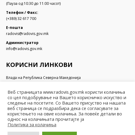
(Пауза од 10:30 до 11:00 часот)
Телефон / Факс:
(+389) 32 617 700
Е-пошта
radovis@radovis.gov.mk
Администратор
info@radovis.gov.mk
КОРИСНИ ЛИНКОВИ
Влада на Република Северна Македонија
Собрание на Република Северна Македонија
Министерство за финансии
Веб страницата www.radovis.gov.mk користи колачиња
Министерство за транспорт и врски
со цел подобрување на Вашето корисничко искуство и
Министерство за локална самоуправа
следење на посетите. Со Вашето присуство на нашата
веб страница се подразбира дека се согласувате за
Министерство за информатичко општество и администрација
користењето на овие колачиња. За повеќе детали во
Министерство за образование и наука
однос на колачињата прочитајте ја
Политика за колачиња