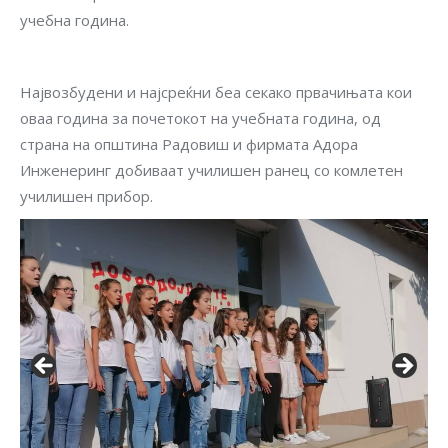
учебна година.
Највозбудени и најсреќни беа секако првачињата кои
оваа година за почетокот на учебната година, од
страна на општина Радовиш и фирмата Адора
Инженеринг добиваат училишен ранец со комлетен
училишен прибор.