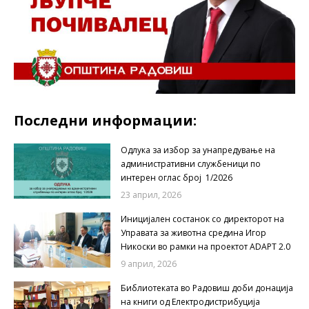
Последни информации:
Одлука за избор за унапредување на
административни службеници по
интерен оглас број 1/2026
23 април, 2026
Иницијален состанок со директорот на
Управата за животна средина Игор
Никоски во рамки на проектот ADAPT 2.0
9 април, 2026
Библиотеката во Радовиш доби донација
на книги од Електродистрибуција