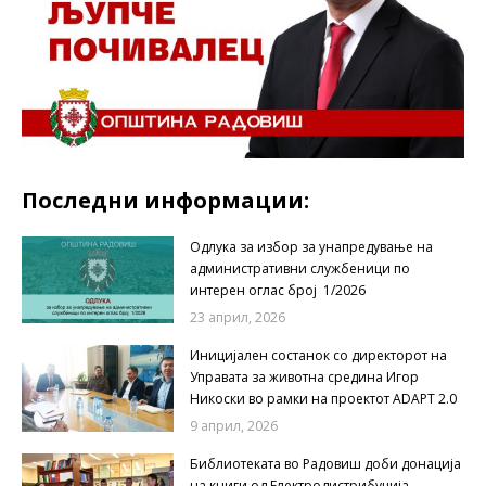
Последни информации:
Одлука за избор за унапредување на
административни службеници по
интерен оглас број 1/2026
23 април, 2026
Иницијален состанок со директорот на
Управата за животна средина Игор
Никоски во рамки на проектот ADAPT 2.0
9 април, 2026
Библиотеката во Радовиш доби донација
на книги од Електродистрибуција