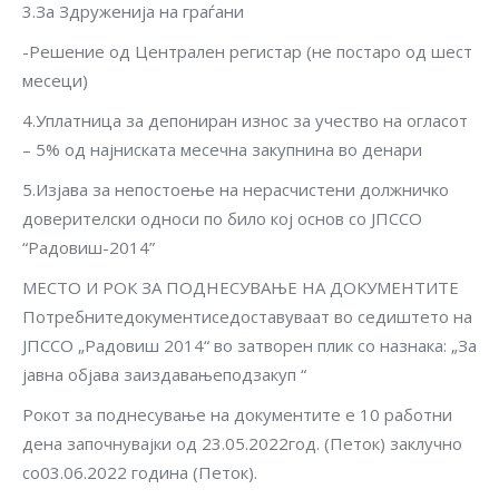
3.За Здруженија на граѓани
-Решение од Централен регистар (не постаро од шест
месеци)
4.Уплатница за депониран износ за учество на огласот
– 5% од најниската месечна закупнина во денари
5.Изјава за непостоење на нерасчистени должничко
доверителски односи по било кој основ со ЈПССО
“Радовиш-2014”
МЕСТО И РОК ЗА ПОДНЕСУВАЊЕ НА ДОКУМЕНТИТЕ
Потребнитедокументиседоставуваат во седиштето на
ЈПССО „Радовиш 2014“ во затворен плик со назнака: „За
јавна објава заиздавањеподзакуп “
Рокот за поднесување на документите е 10 работни
дена започнувајки од 23.05.2022год. (Петок) заклучно
со03.06.2022 година (Петок).