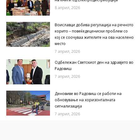
8 април, 2026
Воиславци добива регулација на речното
корито – повеќедецениски проблем со
кој се соочуваа жителите на ова населено
место
7 април, 2026
Одбележан Светскиот ден на здравјето во
Радовиш
7 април, 2026
Деновиве во Радовиш се работи на
обновување на хоризонталната
сигнализација
7 април, 2026