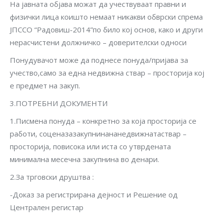
На јавната објава можат да учествуваат правни и
физички лица коишто немаат никакви обврски спрема
ЈПССО “Радовиш-2014”по било кој основ, како и други
нерасчистени должничко – доверителски односи
Понудувачот може да поднесе понуда/пријава за
учество,само за една недвижна ствар – просторија кој
е предмет на закуп.
3.ПОТРЕБНИ ДОКУМЕНТИ
1.Писмена понуда – конкретно за која просторија се
работи, соценазазакупнинананедвижнатаствар –
просторија, повисока или иста со утврдената
минимална месечна закупнина во денари.
2.За трговски друштва :
-Доказ за регистрирана дејност и Решение од
Централен регистар