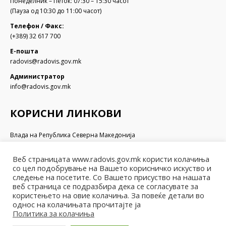
Понеделник – Петок: 07:30 – 15:30 часот
(Пауза од 10:30 до 11:00 часот)
Телефон / Факс:
(+389) 32 617 700
Е-пошта
radovis@radovis.gov.mk
Администратор
info@radovis.gov.mk
КОРИСНИ ЛИНКОВИ
Влада на Република Северна Македонија
Собрание на Република Северна Македонија
Министерство за финансии
Веб страницата www.radovis.gov.mk користи колачиња
Министерство за транспорт и врски
со цел подобрување на Вашето корисничко искуство и
Министерство за локална самоуправа
следење на посетите. Со Вашето присуство на нашата
веб страница се подразбира дека се согласувате за
Министерство за информатичко општество и администрација
користењето на овие колачиња. За повеќе детали во
Министерство за образование и наука
однос на колачињата прочитајте ја
Политика за колачиња