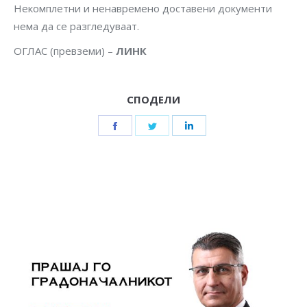
Некомплетни и ненавремено доставени документи
нема да се разгледуваат.
ОГЛАС (превземи) –
ЛИНК
СПОДЕЛИ
Share
Share
Share
on
on
on
Facebook
Twitter
LinkedIn