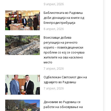
9 април, 2026
Библиотеката во Радовиш
доби донација на книги од
Електродистрибуција
8 април, 2026
Воиславци добива
регулација на речното
корито – повеќедецениски
проблем со кој се соочуваа
жителите на ова населено
место
7 април, 2026
Одбележан Светскиот ден на
здравјето во Радовиш
7 април, 2026
Деновиве во Радовиш се
работи на обновување на