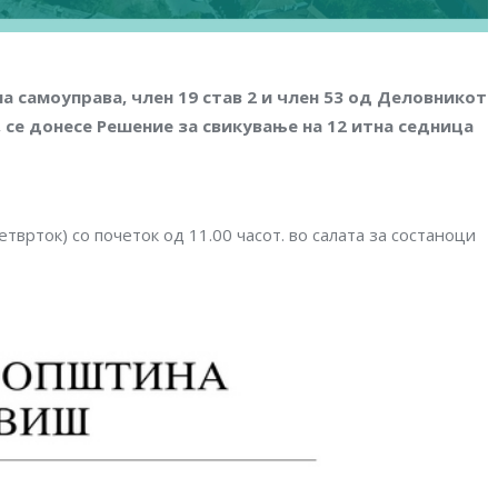
а самоуправа, член 19 став 2 и член 53
од Деловникот
 се донесе Решение за свикување на 12 итна седница
тврток) со почеток од 11.00 часот. во салата за состаноци