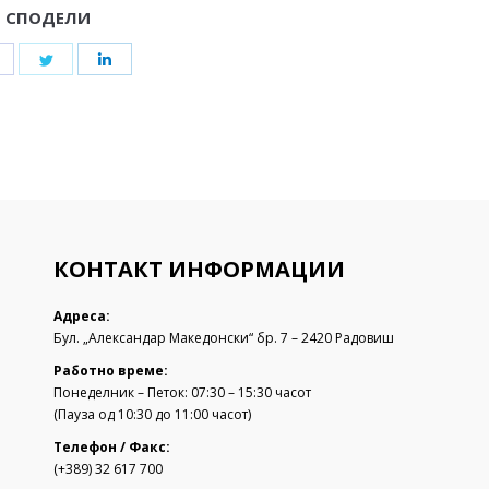
СПОДЕЛИ
Share
Share
Share
on
on
on
Facebook
Twitter
LinkedIn
КОНТАКТ ИНФОРМАЦИИ
Адреса:
Бул. „Александар Македонски“ бр. 7 – 2420 Радовиш
Работно време:
Понеделник – Петок: 07:30 – 15:30 часот
(Пауза од 10:30 до 11:00 часот)
Телефон / Факс:
(+389) 32 617 700