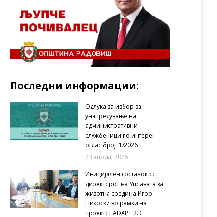
Последни информации:
Одлука за избор за
унапредување на
административни
службеници по интерен
оглас број 1/2026
23 април, 2026
Иницијален состанок со
директорот на Управата за
животна средина Игор
Никоски во рамки на
проектот ADAPT 2.0