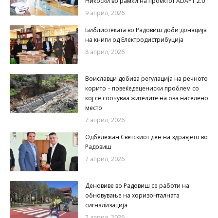
Никоски во рамки на проектот ADAPT 2.0
9 април, 2026
Библиотеката во Радовиш доби донација
на книги од Електродистрибуција
8 април, 2026
Воиславци добива регулација на речното
корито – повеќедецениски проблем со
кој се соочуваа жителите на ова населено
место
7 април, 2026
Одбележан Светскиот ден на здравјето во
Радовиш
7 април, 2026
Деновиве во Радовиш се работи на
обновување на хоризонталната
сигнализација
7 април, 2026