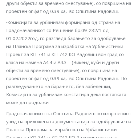
други објекти за времено сместување), со површина на
проектен опфат од 0.39 ха, во Општина Радовиш.
Комисијата за урбанизам формирана од страна на
Градоначалникот со Решение бр.09-232/1 од
01.02.2022год. го разгледа барањето за одобрување
на Планска Програма за изработка на Урбанистички
Проект за КП 741 и КП 742 КО Радовиш вон град со
класа на намена А4.4 и А4.3 – (Викенд куќи и други
објекти за времено сместување), со површина на
проектен опфат од 0.39 ха, во Општина Радовиш. По
разгледувањето на барањето, без забелешки,
Комисијата за урбанизам констатира дека постапката
може да продолжи.
Градоначалникот на Општина Радовиш по извршениот
увид на приложената документација за одобрување на
Планска Програма за изработка на Урбанистички
Проект за КП 741 и КП 742 КО Радовиш вон град,