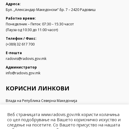
Адреса:
Бул. „Александар Македонски“ бр. 7 – 2420 Радовиш
Работно време:
Понеделник – Петок: 07:30 – 15:30 часот
(Пауза од 10:30 до 11:00 часот)
Телефон / Факс:
(+389) 32 617 700
Е-пошта
radovis@radovis.gov.mk
Администратор
info@radovis.gov.mk
КОРИСНИ ЛИНКОВИ
Влада на Република Северна Македонија
Собрание на Република Северна Македонија
Министерство за финансии
Веб страницата www.radovis.gov.mk користи колачиња
Министерство за транспорт и врски
со цел подобрување на Вашето корисничко искуство и
Министерство за локална самоуправа
следење на посетите. Со Вашето присуство на нашата