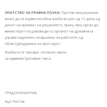
У
П
А
Т
С
Т
В
О ЗА ПРАВН
А ПОУКА
:
Против ова решение
може да се изјави посебна жалба во рок од 15 дена од
денот на приемот на решението, преку овој орган до
министерот кој раководи со органот на државната
управа надлежен за вршење на работите од
областуредување на просторот.
Жалбата се таксира согласно закон
за административни такса.
ГРАДОНАЧАЛНИК
Ацо Ристов