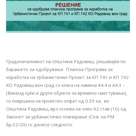
Градоначалникот на Општина Радовиш, решавајќи по
барањето за одобрување Планска Програма за
изработка на Урбанистички Проект за КП 741 и КП 742
КО Радовиш вон град со класа на намена А4.4 и А4.3 –
(Викенд куќи и други објекти за времено сместување),
со површина на проектен опфат од 0.39 ха, во
Општина Радовиш
,
врз основа на член 62 став (10) од
Законот за урбанистичко планирање (Сл.в. на РМ
бр.32/20) го донесе следното: