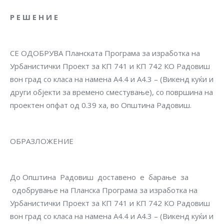
Р Е Ш Е Н И Е
СЕ ОДОБРУВА Планската Програма за изработка на
Урбанистички Проект за КП 741 и КП 742 КО Радовиш
вон град со класа на намена А4.4 и А4.3 – (Викенд куќи и
други објекти за времено сместување), со површина на
проектен опфат од 0.39 ха, во Општина Радовиш.
ОБРАЗЛОЖЕНИЕ
До Општина Радовиш доставено е барање за
одобрување на Планска Програма за изработка на
Урбанистички Проект за КП 741 и КП 742 КО Радовиш
вон град со класа на намена А4.4 и А4.3 – (Викенд куќи и