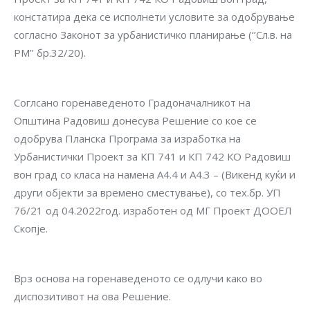
констатира дека се исполнети условите за одобрување
согласно Законот за урбанистичко планирање (‘’Сл.в. на
РМ’’ бр.32/20).
Соглсано горенаведеното Градоначалникот на
Општина Радовиш донесува Решение со кое се
одобрува Планска Програма за изработка на
Урбанистички Проект за КП 741 и КП 742 КО Радовиш
вон град со класа на намена А4.4 и А4.3 – (Викенд куќи и
други објекти за времено сместување), со тех.бр. УП
76/21 од 04.2022год. изработен од МГ Проект ДООЕЛ
Скопје.
Врз основа на горенаведеното се одлучи како во
диспозитивот на ова Решение.