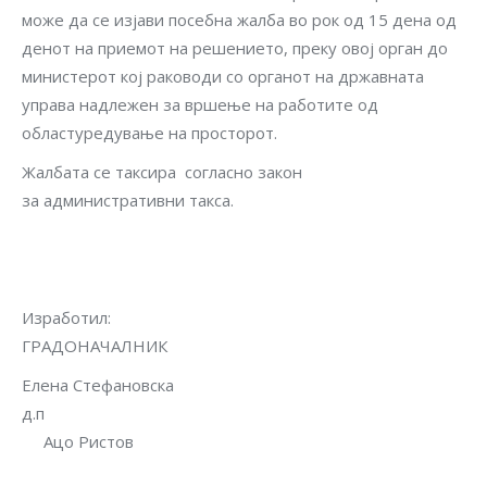
може да се изјави посебна жалба во рок од 15 дена од
денот на приемот на решението, преку овој орган до
министерот кој раководи со органот на државната
управа надлежен за вршење на работите од
областуредување на просторот.
Жалбата се таксира согласно закон
за административни такса.
Изработ
ГРАДОНАЧАЛНИК
Елена Стефановска
д.п
Ацо Ристов