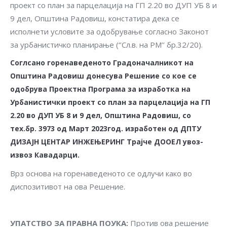
проект со план за парцелација на ГП 2.20 во ДУП УБ 8 и
9 дел, Општина Радовиш, констатира дека се
исполнети условите за одобрување согласно Законот
за урбанистичко планирање (‘’Сл.в. на РМ’’ бр.32/20).
Соглсано горенаведеното Градоначалникот на
Општина Радовиш донесува Решение со кое се
одобрува Проектна Програма за изработка на
Урбанистички проект со план за парцелација на ГП
2.20 во ДУП УБ 8 и 9 дел, Општина Радовиш, со
тех.бр. 3973 од Март 2023год. изработен од ДПТУ
ДИЗАЈН ЦЕНТАР ИНЖЕЊЕРИНГ Трајче ДООЕЛ увоз-
извоз Кавадарци.
Врз основа на горенаведеното се одлучи како во
диспозитивот на ова Решение.
У
П
А
Т
С
Т
В
О ЗА ПРАВН
А ПОУКА
:
Против ова решение