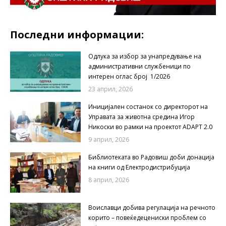
Последни информации:
Одлука за избор за унапредување на
административни службеници по
интерен оглас број 1/2026
23 април, 2026
Иницијален состанок со директорот на
Управата за животна средина Игор
Никоски во рамки на проектот ADAPT 2.0
9 април, 2026
Библиотеката во Радовиш доби донација
на книги од Електродистрибуција
8 април, 2026
Воиславци добива регулација на речното
корито – повеќедецениски проблем со