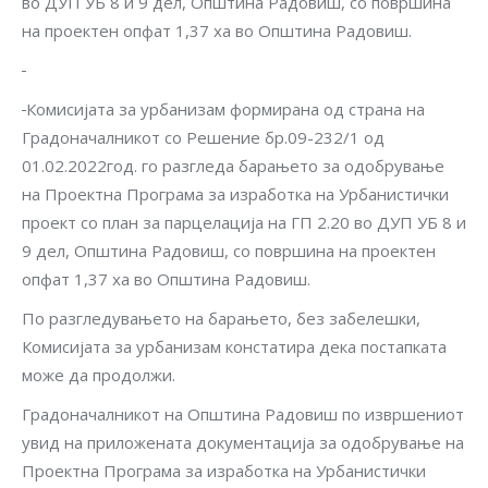
во ДУП УБ 8 и 9 дел, Општина Радовиш, со површина
на проектен опфат 1,37 ха во Општина Радовиш.
Комисијата за урбанизам формирана од страна на
Градоначалникот со Решение бр.09-232/1 од
01.02.2022год. го разгледа барањето за одобрување
на Проектна Програма за изработка на Урбанистички
проект со план за парцелација на ГП 2.20 во ДУП УБ 8 и
9 дел, Општина Радовиш, со површина на проектен
опфат 1,37 ха во Општина Радовиш.
По разгледувањето на барањето, без забелешки,
Комисијата за урбанизам констатира дека постапката
може да продолжи.
Градоначалникот на Општина Радовиш по извршениот
увид на приложената документација за одобрување на
Проектна Програма за изработка на Урбанистички