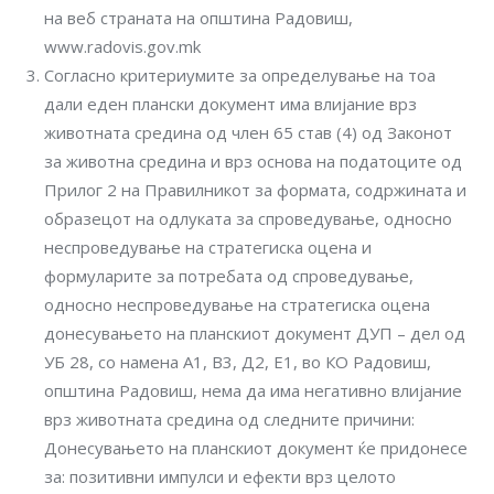
на веб страната на општина Радовиш,
www.radovis.gov.mk
Согласно критериумите за определување на тоа
дали еден плански документ има влијание врз
животната средина од член 65 став (4) од Законот
за животна средина и врз основа на податоците од
Прилог 2 на Правилникот за формата, содржината и
образецот на одлуката за спроведување, односно
неспроведување на стратегиска оцена и
формуларите за потребата од спроведување,
односно неспроведување на стратегиска оцена
донесувањето на планскиот документ ДУП – дел од
УБ 28, со намена А1, В3, Д2, Е1, во КО Радовиш,
општина Радовиш, нема да има негативно влијание
врз животната средина од следните причини:
Донесувањето на планскиот документ ќе придонесе
за: позитивни импулси и ефекти врз целото