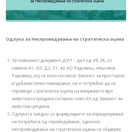
Одлука за Неспроведување на стратегиска оцена
За планскиот документ ДУП – дел од УБ 28, со
намена А1, В3, Д2, Е1, во КО Радовиш, општина
Радовиш, кој се носи согласно Законот за просторно
и урбанистичко планирање, не е потребно да се
спроведе стратегиска оцена на влијанието врз
животната средина согласно член 65 од Законот за
животна средина.
Одлуката заедно со формуларите за определување
на потребата од спроведување, односно
неспроведување на стратегиска оцена се објавува