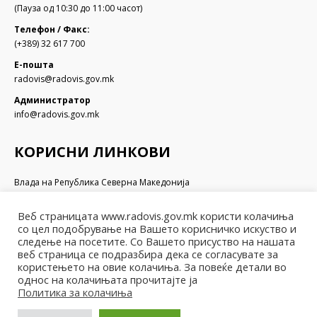
(Пауза од 10:30 до 11:00 часот)
Телефон / Факс:
(+389) 32 617 700
Е-пошта
radovis@radovis.gov.mk
Администратор
info@radovis.gov.mk
КОРИСНИ ЛИНКОВИ
Влада на Република Северна Македонија
Собрание на Република Северна Македонија
Министерство за финансии
Веб страницата www.radovis.gov.mk користи колачиња
Министерство за транспорт и врски
со цел подобрување на Вашето корисничко искуство и
Министерство за локална самоуправа
следење на посетите. Со Вашето присуство на нашата
веб страница се подразбира дека се согласувате за
Министерство за информатичко општество и администрација
користењето на овие колачиња. За повеќе детали во
Министерство за образование и наука
однос на колачињата прочитајте ја
Политика за колачиња