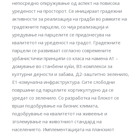
непосредно опкружување од аспект на повисока
уреденост на просторот. Се иницираат градежни
активности за реализација на градби во рамките на
градежните парцели, со чија реализација и
уредување на парцелите се придонесува на
квалитетот на уреденост на градот. Градежните
парцели се развиваат согласно современите
урбанистички принципи со класа на намена A1 –
домување во станбени куќи, В3-комплекси за
културни дејности и забава, Д2-заштитно зеленило,
Е1-комунална инфраструктура. Сите слободни
површини од парцелите хортикултурно да се
уредат со зеленило. Со разработка на блокот се
врши подобрување на бизнис климата,
подобрување на квалитетот на живеење и
зголемување на животниот стандард на
населението. Имплементацијата на планскиот