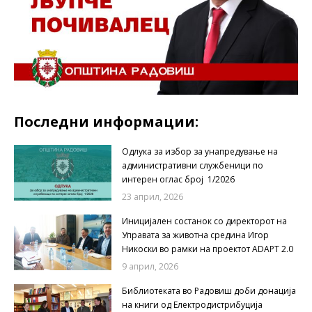
Последни информации:
Одлука за избор за унапредување на
административни службеници по
интерен оглас број 1/2026
23 април, 2026
Иницијален состанок со директорот на
Управата за животна средина Игор
Никоски во рамки на проектот ADAPT 2.0
9 април, 2026
Библиотеката во Радовиш доби донација
на книги од Електродистрибуција