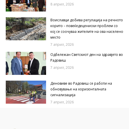
8 април, 2026
Воиславци добива регулација на речното
корито – повеќедецениски проблем со
кој се соочуваа жителите на ова населено
место
7 април, 2026
Одбележан Светскиот ден на здравјето во
Радовиш
7 април, 2026
Деновиве во Радовиш се работи на
обновување на хоризонталната
сигнализација
7 април, 2026