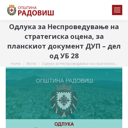
Одлука за Неспроведување на
стратегиска оцена, за
планскиот документ ДУП – дел
од УБ 28
Home
Вести
Одлука за Неспроведување на стратегиска…
You are here: