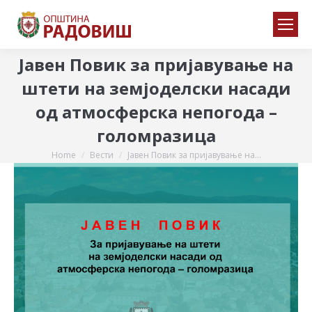
Јавен Повик за пријавување на
штети на земјоделски насади
од атмосферска непогода –
голомразица
Home
Вести
Јавен Повик за пријавување на…
You are here: