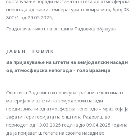
постапување поради настаната штета од атмосферска
непогода од ниски температури-голомразица, број 08-
802/1 од 29.05.2025,
Градоначалникот на оптшина Радовиш објавува
Ј
А
В
Е
Н
П
О
В
И
К
За
пријавување
на
штети
на
земјоделски
насади
од
атмосферска
непогода
–
голомразица
Општина Радовиш ги повикува граѓаните кои имаат
материјални штети на земјоделски насади
предизвикани од атмосферска непогода – мраз која ја
зафати територијата на општина Радовиш во
периодот од 13.03.2025 година до 09.04.2025 година
да ја пријават штетата на своите насади во