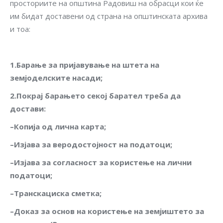
просториите на општина Радовиш на обрасци кои ќе
им бидат доставени од страна на општинската архива
и тоа:
1.
Барање
за
пријавување
на
штета
на
земјоделските
насади
;
2.
Покрај
барањето
секој
барател
треба
да
достави
:
–
Копија
од
лична
карта
;
–
Изјава
за
веродостојност
на
податоци
;
–
Изјава
за
согласност
за
користење
на
лични
податоци
;
–
Транскациска
сметка
;
–
Доказ
за
основ
на
користење
на
земјиштето
за