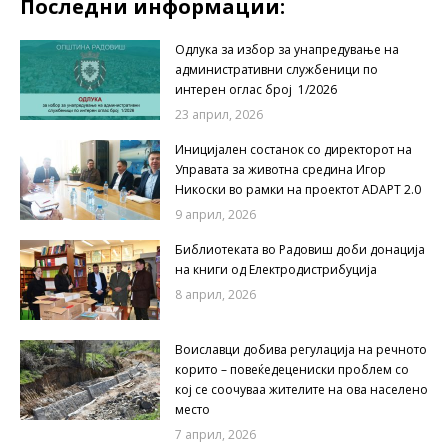
Последни информации:
Одлука за избор за унапредување на
административни службеници по
интерен оглас број 1/2026
23 април, 2026
Иницијален состанок со директорот на
Управата за животна средина Игор
Никоски во рамки на проектот ADAPT 2.0
9 април, 2026
Библиотеката во Радовиш доби донација
на книги од Електродистрибуција
8 април, 2026
Воиславци добива регулација на речното
корито – повеќедецениски проблем со
кој се соочуваа жителите на ова населено
место
7 април, 2026