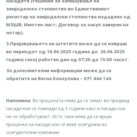
насадите
(
Решение
за
запишување
на
земјоделско
стопанство
во
Единствениот
регистар
на
земјоделски
стопанства
издадено
од
МЗШВ
;
Имотен
лист
;
Договор
за
закуп
заверен
на
нотар
).
3.
Пријавувањето
на
штетите
може
да
се
изврши
во
периодот
од
16.06.
2025
година
до
26.06.
2025
година
секој
работен
ден
од
07
:
3
0
до
15
:00
часот
.
За дополнителни информации може да се
обратите на
Весна Конзулова
– 07
1
444 144.
Напомена
:
Во процената нема да се земат во предвид
насади кои се помлади од 3 години како и насади кои
не се обработуваат. Исто така нема да се врши
проценка на насади кои се веке осигурани во
осигурителни компании.