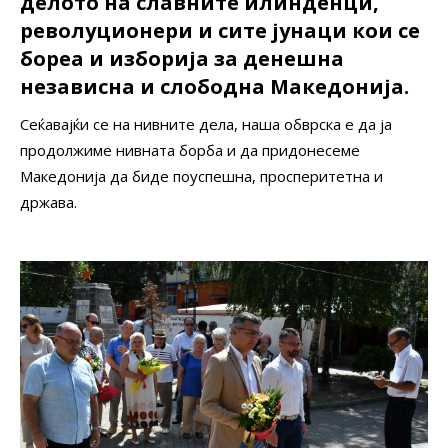
делото на славните илинденци,
револуционери и сите јунаци кои се
бореа и изборија за денешна
независна и слободна Македонија.
Сеќавајќи се на нивните дела, наша обврска е да ја
продолжиме нивната борба и да придонесеме
Македонија да биде поуспешна, просперитетна и
држава.