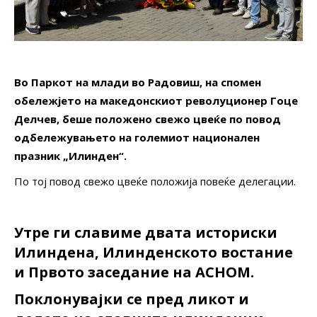
Во Паркот на млади во Радовиш, на спомен
обележјето на македонскиот револуционер Гоце
Делчев, беше положено свежо цвеќе по повод
одбележувањето на големиот национален
празник „Илинден“.
По тој повод свежо цвеќе положија повеќе делегации.
Утре ги славиме двата историски
Илиндена, Илинденското востание
и Првото заседание на АСНОМ.
Поклонувајки се пред ликот и