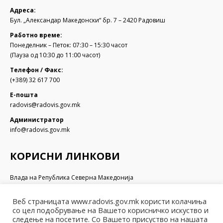
Адреса:
Бул. „Александар Македонски“ бр. 7 – 2420 Радовиш
Работно време:
Понеделник – Петок: 07:30 – 15:30 часот
(Пауза од 10:30 до 11:00 часот)
Телефон / Факс:
(+389) 32 617 700
Е-пошта
radovis@radovis.gov.mk
Администратор
info@radovis.gov.mk
КОРИСНИ ЛИНКОВИ
Влада на Република Северна Македонија
Собрание на Република Северна Македонија
Министерство за финансии
Веб страницата www.radovis.gov.mk користи колачиња
Министерство за транспорт и врски
со цел подобрување на Вашето корисничко искуство и
Министерство за локална самоуправа
следење на посетите. Со Вашето присуство на нашата