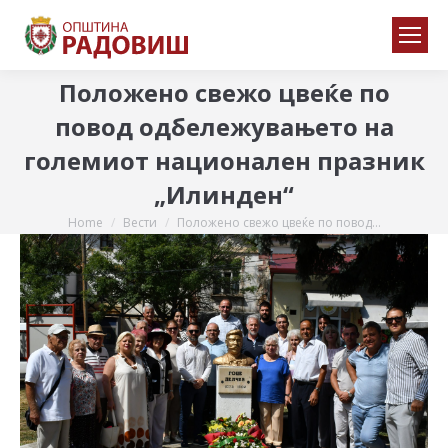
Положено свежо цвеќе по
повод одбележувањето на
големиот национален празник
„Илинден“
Home
Вести
Положено свежо цвеќе по повод…
You are here: