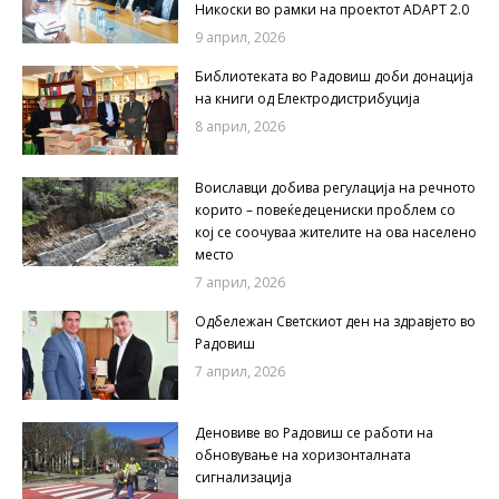
Никоски во рамки на проектот ADAPT 2.0
9 април, 2026
Библиотеката во Радовиш доби донација
на книги од Електродистрибуција
8 април, 2026
Воиславци добива регулација на речното
корито – повеќедецениски проблем со
кој се соочуваа жителите на ова населено
место
7 април, 2026
Одбележан Светскиот ден на здравјето во
Радовиш
7 април, 2026
Деновиве во Радовиш се работи на
обновување на хоризонталната
сигнализација