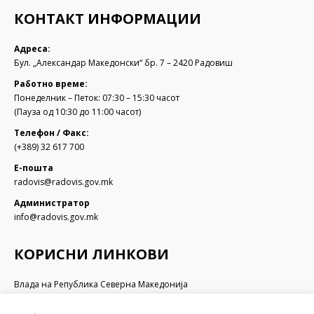
КОНТАКТ ИНФОРМАЦИИ
Адреса:
Бул. „Александар Македонски“ бр. 7 – 2420 Радовиш
Работно време:
Понеделник – Петок: 07:30 – 15:30 часот
(Пауза од 10:30 до 11:00 часот)
Телефон / Факс:
(+389) 32 617 700
Е-пошта
radovis@radovis.gov.mk
Администратор
info@radovis.gov.mk
КОРИСНИ ЛИНКОВИ
Влада на Република Северна Македонија
Собрание на Република Северна Македонија
Министерство за финансии