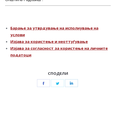
Барање за утврдување на исполнување на
услови
Изјава за користење и неоттуѓување
Изјава за согласност за користење на личните
податоци
СПОДЕЛИ
Share
Share
Share
on
on
on
Facebook
Twitter
LinkedIn