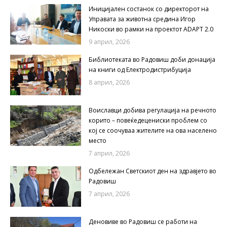
Иницијален состанок со директорот на
Управата за животна средина Игор
Никоски во рамки на проектот ADAPT 2.0
9 април, 2026
Библиотеката во Радовиш доби донација
на книги од Електродистрибуција
8 април, 2026
Воиславци добива регулација на речното
корито – повеќедецениски проблем со
кој се соочуваа жителите на ова населено
место
7 април, 2026
Одбележан Светскиот ден на здравјето во
Радовиш
7 април, 2026
Деновиве во Радовиш се работи на