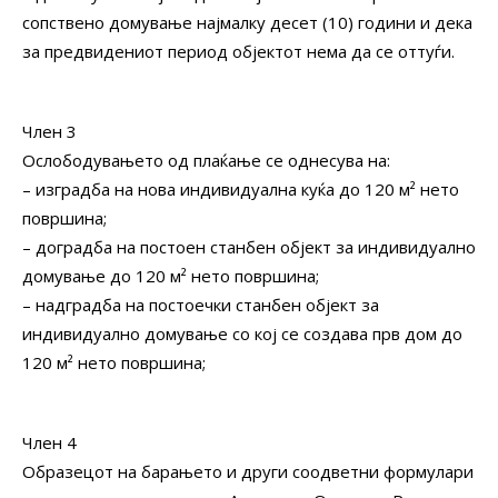
сопствено домување најмалку десет (10) години и дека
за предвидениот период објектот нема да се оттуѓи.
Член 3
Ослободувањето од плаќање се однесува на:
– изградба на нова индивидуална куќа до 120 м² нето
површина;
– доградба на постоен станбен објект за индивидуално
домување до 120 м² нето површина;
– надградба на постоечки станбен објект за
индивидуално домување со кој се создава прв дом до
120 м² нето површина;
Член 4
Образецот на барањето и други соодветни формулари