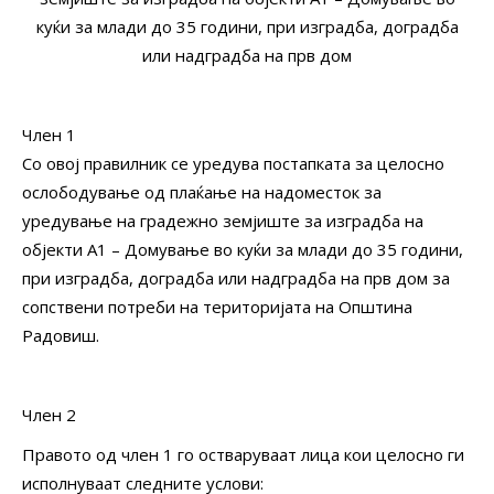
куќи за млади до 35 години, при изградба, доградба
или надградба на прв дом
Член 1
Со овој правилник се уредува постапката за целосно
ослободување од плаќање на надоместок за
уредување на градежно земјиште за изградба на
објекти А1 – Домување во куќи за млади до 35 години,
при изградба, доградба или надградба на прв дом за
сопствени потреби на територијата на Општина
Радовиш.
Член 2
Правото од член 1 го остваруваат лица кои целосно ги
исполнуваат следните услови: