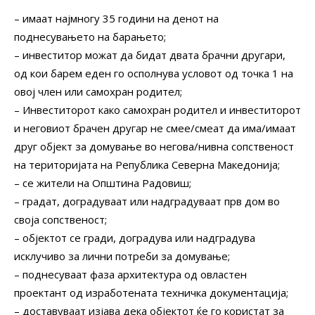
– имаат најмногу 35 години на денот на
поднесувањето на барањето;
– инвеститор можат да бидат двата брачни другари,
од кои барем еден го осполнува условот од точка 1 на
овој член или самохран родител;
– Инвеститорот како самохран родител и инвеститорот
и неговиот брачен другар не смее/смеат да има/имаат
друг објект за домување во негова/нивна сопственост
на територијата на Република Северна Македонија;
– се жители на Општина Радовиш;
– градат, доградуваат или надградуваат прв дом во
своја сопственост;
– објектот се гради, доградува или надградува
исклучиво за лични потреби за домување;
– поднесуваат фаза архитектура од овластен
проектант од изработената техничка документација;
– доставуваат изјава дека објектот ќе го користат за