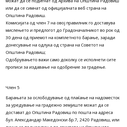
можат да се подигнат од Архива на Општина Радовиш
или да се симнат од официјалната веб страна на
Општина Радовиш.
Комисијата од член 7 на овој правилник го доставува
мислењето и предлогот до Градоначалникот во рок од
30 дена од приемот на комплетното барање, заради
донесување на одлука од страна на Советот на
Општина Радовиш;
Одобрувањето важи само доколку се исполнети сите
прописи за издавање на одобрение за градење.
Член 5
Барањата за ослободување од плаќање на надоместок
за уредување на градежно земјиште можат да се
достават до Општина Радовиш по пошта на адреса
бул. Алексдандар Македонски бр.7, 2420 Радовиш, или