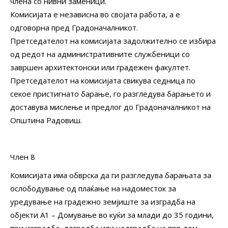
члена со нивни заменици.
Комисијата е независна во својата работа, а е
одговорна пред Градоначалникот.
Претседателот на комисијата задолжително се избира
од редот на административните службеници со
завршен архитектонски или градежен факултет.
Претседателот на комисијата свикува седница по
секое пристигнато барање, го разгледува барањето и
доставува мислење и предлог до Градоначалникот на
Општина Радовиш.
Член 8
Комисијата има обврска да ги разгледува барањата за
ослободување од плаќање на надоместок за
уредување на градежно земјиште за изградба на
објекти А1 – Домување во куќи за млади до 35 години,