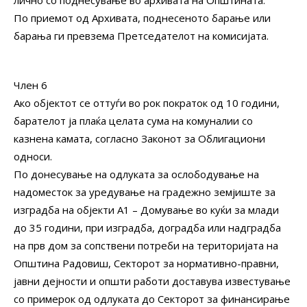
лично со поднесување во архивата на Општината.
По приемот од Архивата, поднесеното барање или
барања ги превзема Претседателот на комисијата.
Член 6
Ако објектот се оттуѓи во рок пократок од 10 години,
барателот ја плаќа целата сума на комуналии со
казнена камата, согласно Законот за Облигациони
односи.
По донесување на одлуката за ослободување на
надоместок за уредување на градежно земјиште за
изградба на објекти А1 – Домување во куќи за млади
до 35 години, при изградба, доградба или надградба
на прв дом за сопствени потреби на територијата на
Општина Радовиш, Секторот за нормативно-правни,
јавни дејности и општи работи доставува известување
со примерок од одлуката до Секторот за финансирање