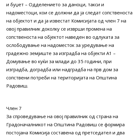
и буџет – Одделението за даноци, такси и
надоместоци, кои се должни да ја следат сопственоста
на објектот и да ја известат Комисијата од член 7 на
овој правилник доколку се изврши промена на
сопственоста на објектот наведен во одлуката за
ослободување на надоместок за уредување на
градежно земјиште за изградба на објекти А1 –
Домување во куќи за млади до 35 години, при
изградба, доградба или надградба на прв дом за
сопствени потреби на територијата на Општина
Радовиш.
Член 7
За спроведување на овој правилник од страна на
Градоначалникот на Општина Радовиш се формира
постојана Комисија составена од претседател и два