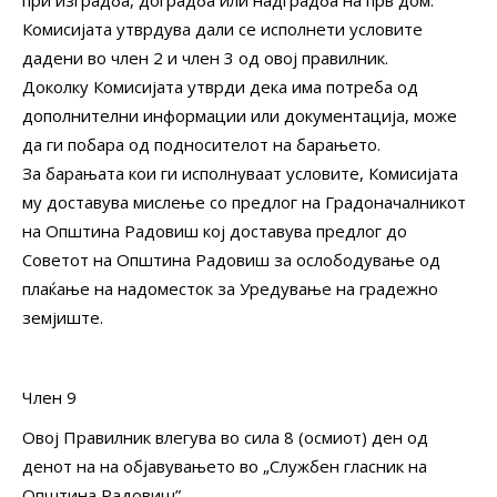
при изградба, доградба или надградба на прв дом.
Комисијата утврдува дали се исполнети условите
дадени во член 2 и член 3 од овој правилник.
Доколку Комисијата утврди дека има потреба од
дополнителни информации или документација, може
да ги побара од подносителот на барањето.
За барањата кои ги исполнуваат условите, Комисијата
му доставува мислење со предлог на Градоначалникот
на Општина Радовиш кој доставува предлог до
Советот на Општина Радовиш за ослободување од
плаќање на надоместок за Уредување на градежно
земјиште.
Член 9
Овој Правилник влегува во сила 8 (осмиот) ден од
денот на на објавувањето во „Службен гласник на
Општина Радовиш”.