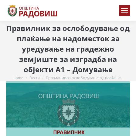
Правилник за ослободување од
плаќање на надоместок за
уредување на градежно
земјиште за изградба на
објекти А1 – Домување
Home
Вести
Правилник за ослободување од плаќање…
You are here: