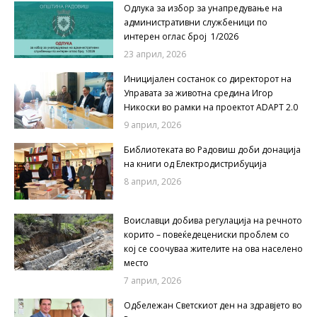
Одлука за избор за унапредување на
административни службеници по
интерен оглас број 1/2026
23 април, 2026
Иницијален состанок со директорот на
Управата за животна средина Игор
Никоски во рамки на проектот ADAPT 2.0
9 април, 2026
Библиотеката во Радовиш доби донација
на книги од Електродистрибуција
8 април, 2026
Воиславци добива регулација на речното
корито – повеќедецениски проблем со
кој се соочуваа жителите на ова населено
место
7 април, 2026
Одбележан Светскиот ден на здравјето во