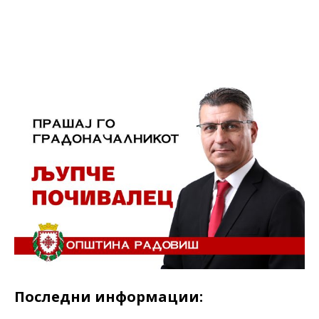
Facebook
Twitter
LinkedIn
Последни информации: