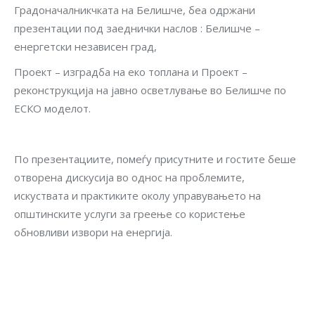
Градоначалникчката на Белишче, беа одржани
презентации под заеднички наслов : Белишче –
енергетски независен град,
Проект – изградба на еко топлана и Проект –
реконструкција на јавно осветлување во Белишче по
ЕСКО моделот.
По презентациите, помеѓу присутните и гостите беше
отворена дискусија во однос на проблемите,
искуствата и практиките околу управувањето на
општинските услуги за греење со користење
обновливи извори на енергија.