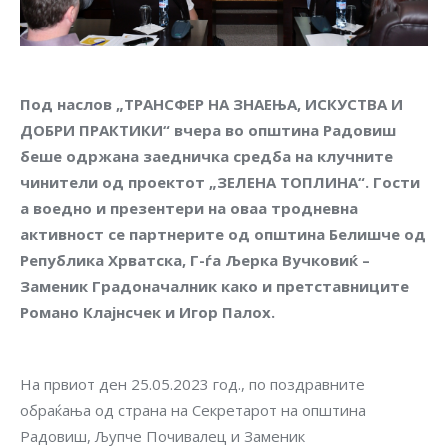
Под наслов „ТРАНСФЕР НА ЗНАЕЊА, ИСКУСТВА И
ДОБРИ ПРАКТИКИ“ вчера во општина Радовиш
беше одржана заедничка средба на клучните
чинители од проектот „ЗЕЛЕНА ТОПЛИНА“. Гости
а воедно и презентери на оваа тродневна
активност се партнерите од општина Белишче од
Република Хрватска, Г-ѓа Љерка Вучковиќ –
Заменик Градоначалник како и претставниците
Романо Клајнсчек и Игор Палох.
На првиот ден 25.05.2023 год., по поздравните
обраќања од страна на Секретарот на општина
Радовиш, Љупче Почивалец и Заменик