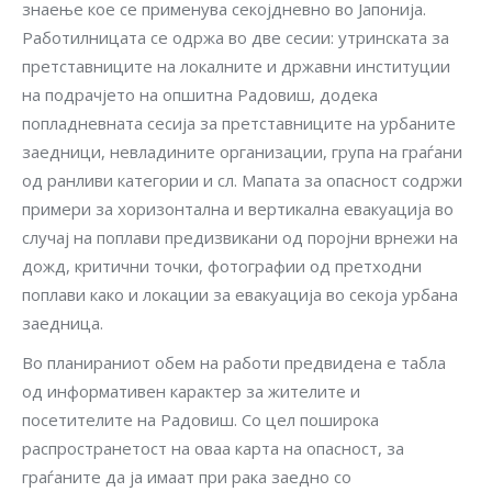
знаење кое се применува секојдневно во Јапонија.
Работилницата се одржа во две сесии: утринската за
претставниците на локалните и државни институции
на подрачјето на опшитна Радовиш, додека
попладневната сесија за претставниците на урбаните
заедници, невладините организации, група на граѓани
од ранливи категории и сл. Мапата за опасност содржи
примери за хоризонтална и вертикална евакуација во
случај на поплави предизвикани од поројни врнежи на
дожд, критични точки, фотографии од претходни
поплави како и локации за евакуација во секоја урбана
заедница.
Во планираниот обем на работи предвидена е табла
од информативен карактер за жителите и
посетителите на Радовиш. Со цел поширока
распространетост на оваа карта на опасност, за
граѓаните да ја имаат при рака заедно со