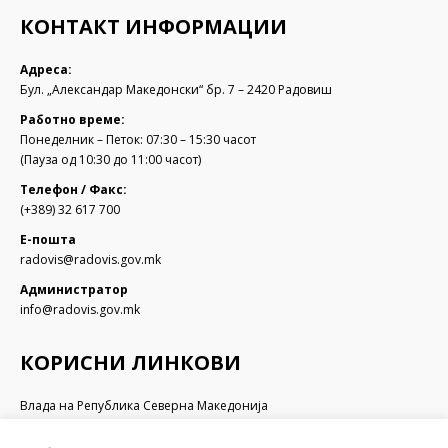
КОНТАКТ ИНФОРМАЦИИ
Адреса:
Бул. „Александар Македонски“ бр. 7 – 2420 Радовиш
Работно време:
Понеделник – Петок: 07:30 – 15:30 часот
(Пауза од 10:30 до 11:00 часот)
Телефон / Факс:
(+389) 32 617 700
Е-пошта
radovis@radovis.gov.mk
Администратор
info@radovis.gov.mk
КОРИСНИ ЛИНКОВИ
Влада на Република Северна Македонија
Собрание на Република Северна Македонија
Министерство за финансии