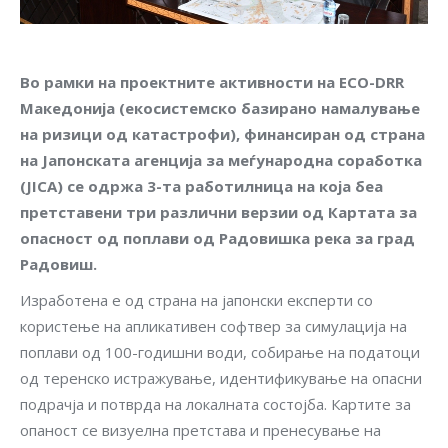
Во рамки на проектните активности на ECO-DRR
Македонија (екосистемско базирано намалување
на ризици од катастрофи), финансиран од страна
на Јапонската агенција за меѓународна соработка
(JICA) се одржа 3-та работилница на која беа
претставени три различни верзии од Картата за
опасност од поплави од Радовишка река за град
Радовиш.
Изработена е од страна на јапонски експерти со
користење на апликативен софтвер за симулација на
поплави од 100-годишни води, собирање на податоци
од теренско истражување, идентификување на опасни
подрачја и потврда на локалната состојба. Картите за
опаност се визуелна претстава и пренесување на