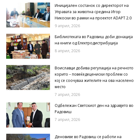
Иницијален состанок со директорот на
Управата за животна средина Игор
Никоски во рамки на проектот ADAPT 2.0
9 април, 2026
Библиотеката во Радовиш доби донација
на книги од Електродистрибуција
8 април, 2026
Воиславци добива регулација на речното
корито – повеќедецениски проблем со
кој се соочуваа жителите на ова населено
место
7 април, 2026
Одбележан Светскиот ден на здравјето во
Радовиш
7 април, 2026
Деновиве во Радовиш се работи на