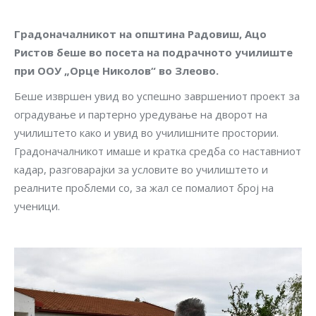
Градоначалникот на општина Радовиш, Ацо
Ристов беше во посета на подрачното училиште
при ООУ „Орце Николов“ во Злеово.
Беше извршен увид во успешно завршениот проект за
оградување и партерно уредување на дворот на
училиштето како и увид во училишните простории.
Градоначалникот имаше и кратка средба со наставниот
кадар, разговарајки за условите во училиштето и
реалните проблеми со, за жал се помалиот број на
ученици.