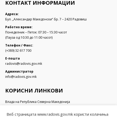
КОНТАКТ ИНФОРМАЦИИ
Адреса:
Бул. „Александар Македонски“ бр. 7 – 2420 Радовиш
Работно време:
Понеделник – Петок: 07:30 – 15:30 часот
(Пауза од 10:30 до 11:00 часот)
Телефон / Факс:
(+389) 32 617 700
Е-пошта
radovis@radovis.gov.mk
Администратор
info@radovis.gov.mk
КОРИСНИ ЛИНКОВИ
Влада на Република Северна Македонија
Собрание на Република Северна Македонија
Министерство за финансии
Веб страницата www.radovis.gov.mk користи колачиња