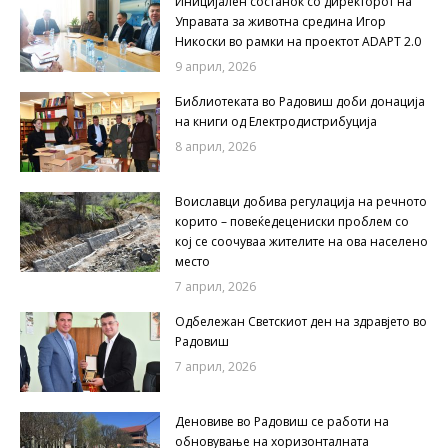
Иницијален состанок со директорот на
Управата за животна средина Игор
Никоски во рамки на проектот ADAPT 2.0
9 април, 2026
Библиотеката во Радовиш доби донација
на книги од Електродистрибуција
8 април, 2026
Воиславци добива регулација на речното
корито – повеќедецениски проблем со
кој се соочуваа жителите на ова населено
место
7 април, 2026
Одбележан Светскиот ден на здравјето во
Радовиш
7 април, 2026
Деновиве во Радовиш се работи на
обновување на хоризонталната