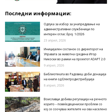
Последни информации:
Одлука за избор за унапредување на
административни службеници по
интерен оглас број 1/2026
23 април, 2026
Иницијален состанок со директорот на
Управата за животна средина Игор
Никоски во рамки на проектот ADAPT 2.0
9 април, 2026
Библиотеката во Радовиш доби донација
на книги од Електродистрибуција
8 април, 2026
Воиславци добива регулација на речното
корито – повеќедецениски проблем со
кој се соочуваа жителите на ова населено