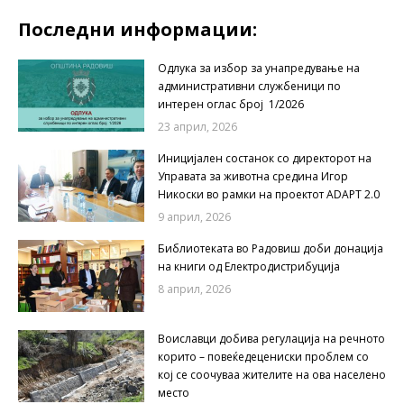
Последни информации:
Одлука за избор за унапредување на
административни службеници по
интерен оглас број 1/2026
23 април, 2026
Иницијален состанок со директорот на
Управата за животна средина Игор
Никоски во рамки на проектот ADAPT 2.0
9 април, 2026
Библиотеката во Радовиш доби донација
на книги од Електродистрибуција
8 април, 2026
Воиславци добива регулација на речното
корито – повеќедецениски проблем со
кој се соочуваа жителите на ова населено
место