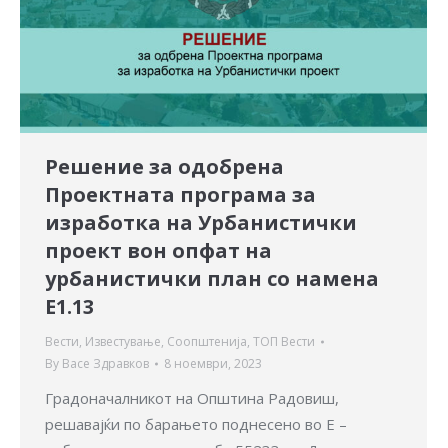
Решение за одобрена
Проектната програма за
изработка на Урбанистички
проект вон опфат на
урбанистички план со намена
Е1.13
Вести
,
Известување
,
Соопштенија
,
ТОП Вести
By
Васе Здравков
8 ноември, 2023
Градоначалникот на Општина Радовиш,
решавајќи по барањето поднесено во E –