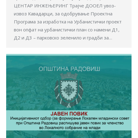
ЦЕНТАР ИНЖЕЊЕРИНГ Трајче ДООЕЛ увоз-
извоз Кавадарци, за одобрување Проектна
Програма за изработка на Урбанистички проект
вон опфат на урбанистички план со намени Д1,
Д2 и Д3 – парковско зеленило и градби за…