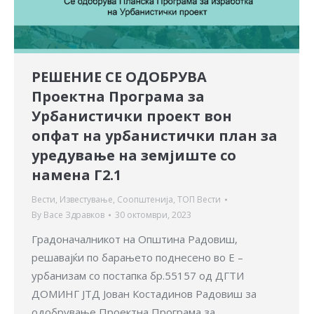
РЕШЕНИЕ СЕ ОДОБРУВА
Проектна Програма за
Урбанистички проект вон
опфат на урбанистички план за
уредување на земјиште со
намена Г2.1
Вести
,
Известување
,
Соопштенија
,
ТОП Вести
By
Васе Здравков
30 октомври, 2023
Градоначалникот на Општина Радовиш,
решавајќи по барањето поднесено во E –
урбанизам со постапка бр.55157 од ДГТИ
ДОМИНГ ЈТД Јован Костадинов Радовиш за
одобрување Проектна Програма за