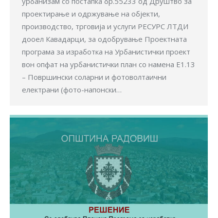
урбанизам со постапка бр.55233 од Друштво за
проектирање и одржување на објекти,
производство, трговија и услуги РЕСУРС ЛТДИ
дооел Кавадарци, за одобрување Проектната
програма за изработка на Урбанистички проект
вон опфат на урбанистички план со намена Е1.13
– Површински соларни и фотоволтаични
електрани (фото-напонски…