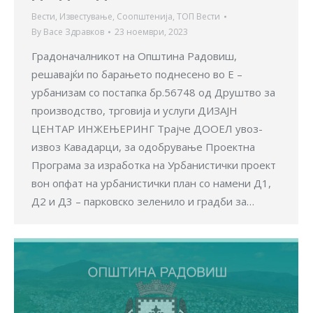
Вести
,
Известување
,
Соопштенија
,
ТОП Вести
By
Васе Здравков
23 ноември, 2023
Градоначалникот на Општина Радовиш,
решавајќи по барањето поднесено во E –
урбанизам со постапка бр.56748 од Друштво за
производство, трговија и услуги ДИЗАЈН
ЦЕНТАР ИНЖЕЊЕРИНГ Трајче ДООЕЛ увоз-
извоз Кавадарци, за одобрување Проектна
Програма за изработка на Урбанистички проект
вон опфат на урбанистички план со намени Д1,
Д2 и Д3 – парковско зеленило и градби за…