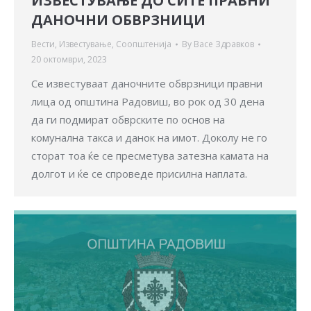
ИЗВЕСТУВАЊЕ ДО СИТЕ ПРАВНИ
ДАНОЧНИ ОБВРЗНИЦИ
Вести
,
Известување
,
Соопштенија
By
Васе Здравков
20 октомври, 2023
Се известуваат даночните обврзници правни
лица од општина Радовиш, во рок од 30 дена
да ги подмират обврските по основ на
комунална такса и данок на имот. Доколу не го
сторат тоа ќе се пресметува затезна камата на
долгот и ќе се спроведе присилна наплата.