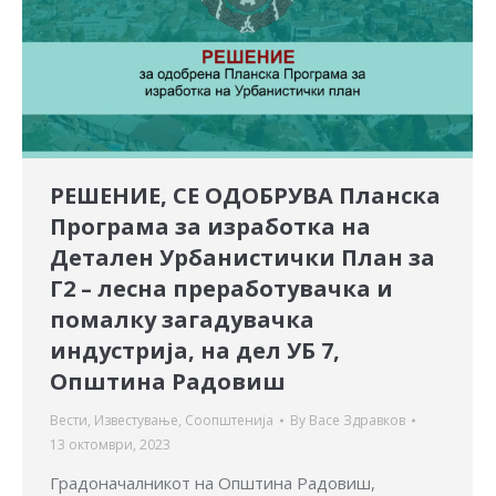
РЕШЕНИЕ, СЕ ОДОБРУВА Планска
Програма за изработка на
Детален Урбанистички План за
Г2 – лесна преработувачка и
помалку загадувачка
индустрија, на дел УБ 7,
Општина Радовиш
Вести
,
Известување
,
Соопштенија
By
Васе Здравков
13 октомври, 2023
Градоначалникот на Општина Радовиш,