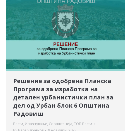
Решение за одобрена Планска
Програма за изработка на
детален урбанистички план за
дел од Урбан блок 6 Општина
Радовиш
Вести
,
Известување
,
Соопштенија
,
ТОП Вести
By
Васе Здравков
9 ноември, 2023