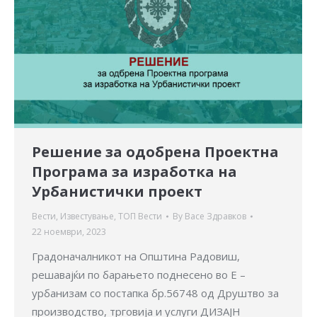
Решение за одобрена Проектна
Програма за изработка на
Урбанистички проект
Вести
,
Известување
,
ТОП Вести
By
Васе Здравков
22 ноември, 2023
Градоначалникот на Општина Радовиш,
решавајќи по барањето поднесено во E –
урбанизам со постапка бр.56748 од Друштво за
производство, трговија и услуги ДИЗАЈН