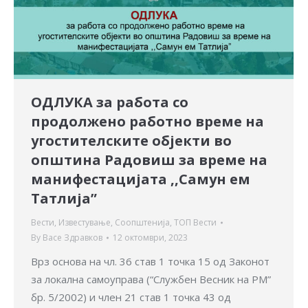
ОДЛУКА за работа со
продолжено работно време на
угостителските објекти во
општина Радовиш за време на
манифестацијата ,,Самун ем
Татлија”
Вести
,
Известување
,
Соопштенија
,
ТОП Вести
By
Васе Здравков
12 октомври, 2023
Врз основа на чл. 36 став 1 точка 15 од Законот
за локална самоуправа (“Службен Весник на РМ”
бр. 5/2002) и член 21 став 1 точка 43 од