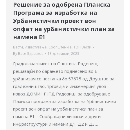
Решение за одобрена Планска
Програма за изработка на
Урбанистички проект вон
опфат на урбанистички план за
намена Е1
Вести
,
Известување
,
Соопштенија
,
ТОП Вести
By
Васе Здравков
13 декември, 2023
Градоначалникот на Општина Радовиш,
решавајќи по барањето поднесено во E –
урбанизам со постапка бр.57675 од Друштво за
градежништво, трговија и инженеринг увоз-
извоз ДОМИНГ ЈТД Радовиш, за одобрување
Планска програма за изработка на Урбанистички
проект вон опфат на урбанистички план за
намена Е1 – Сообраќајни линиски и други
инфраструктури и намени Д1, Д2 и Д3…