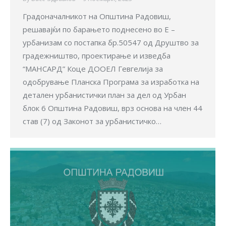
Градоначалникот на Општина Радовиш,
решавајќи по барањето поднесено во E –
урбанизам со постапка бр.50547 од Друштво за
градежништво, проектирање и изведба
“МАНСАРД” Коце ДООЕЛ Гевгелија за
одобрување Планска Програма за изработка на
детален урбанистички план за дел од Урбан
блок 6 Општина Радовиш, врз основа на член 44
став (7) од Законот за урбанистичко…