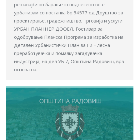
решавајќи по барањето поднесено во е –
урбанизам со постапка бр.54577 од Друштво за
проектирање, градежништво, трговија и услуги
УРБАН ПЛАННЕР ДООЕЛ, Гостивар за
одобрување Планска Програма за изработка на
Детален Урбанистички План за Г2 – лесна
преработувачка и помалку загадувачка
индустрија, на дел УБ 7, Општина Радовиш, врз
основа на…