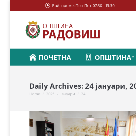
Раб. време: Пон-Пет 07:30 - 15:30
ПОЧЕТНА
ОПШТИНА
Daily Archives:
24 јануари, 2
Home
2025
јануари
24
You are here: