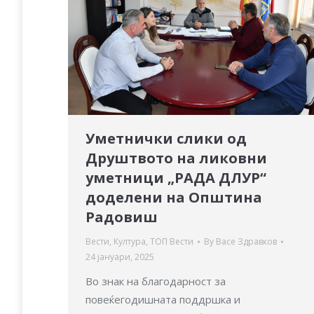
Уметнички слики од
Друштвото на ликовни
уметници „РАДА ДЛУР“
доделени на Општина
Радовиш
Вести
,
Култура
,
ТОП Вести
By
Васе Здравков
24 јануари, 2025
Во знак на благодарност за
повеќегодишната поддршка и