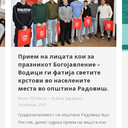
Прием на лицата кои за
празникот Богојавление –
Водици ги фатија светите
крстови во населените
места во општина Радовиш.
Вести
,
ТОП Вести
By
Васе Здравков
24 јануари, 2025
Градоначалникот на општина Радовиш Aцо
Ристов, денес одржа прием на лицата кои