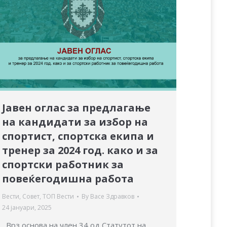
Јавен оглас за предлагање
на кандидати за избор на
спортист, спортска екипа и
тренер за 2024 год. како и за
спортски работник за
повеќегодишна работа
Вести
,
Совет
,
ТОП Вести
By
Васе Здравков
24 јануари, 2025
Врз основа на член 34 од Статутот на