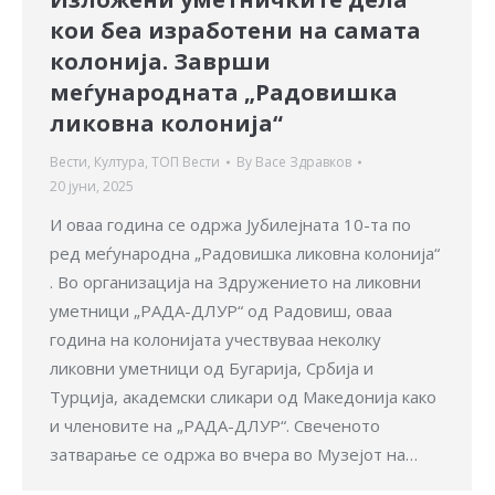
кои беа изработени на самата
колонија. Заврши
меѓународната „Радовишка
ликовна колонија“
Вести
,
Култура
,
ТОП Вести
By
Васе Здравков
20 јуни, 2025
И оваа година се одржа Јубилејната 10-та по
ред меѓународна „Радовишка ликовна колонија“
. Во организација на Здружението на ликовни
уметници „РАДА-ДЛУР“ од Радовиш, оваа
година на колонијата учествуваа неколку
ликовни уметници од Бугарија, Србија и
Турција, академски сликари од Македонија како
и членовите на „РАДА-ДЛУР“. Свеченото
затварање се одржа во вчера во Музејот на…