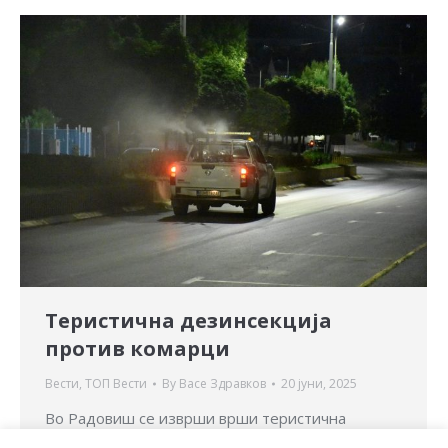
Теристична дезинсекција
против комарци
Вести
,
ТОП Вести
By
Васе Здравков
20 јуни, 2025
Во Радовиш се изврши врши теристична
дезинсекција против комарци (од земја).