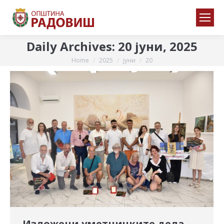
Daily Archives:
20 јуни, 2025
Home
2025
јуни
20
You are here:
Изложени уметничките дела