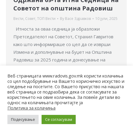
Советот на општина Радовиш
Вести
,
Совет
,
ТОП Вести
By
Васе Здравков
10 јули, 2025
Итноста за оваа седница ја образложи
Претседателот на Советот, Страхил Гавритов
како што информираше со цел да се изврши
Измена и дополнување на буџет на Општина
Радовиш за 2025 година и донесување на
Одлука за измена и дополнување на буџет на
Општина Радовиш за 2025 година – Прв
Веб страницата www.radovis.gov.mk користи колачиња
со цел подобрување на Вашето корисничко искуство и
Ребаланс 2025 година, а поради краткиот…
следење на посетите. Со Вашето присуство на нашата
веб страница се подразбира дека се согласувате за
користењето на овие колачиња. За повеќе детали во
© Општина Радовиш - 2022. Сите права се задржани
однос на колачињата прочитајте ја
Политика за колачиња
Мапа на веб-страницата | Политика за приватност |
Архива
Подесување
Се согласувам