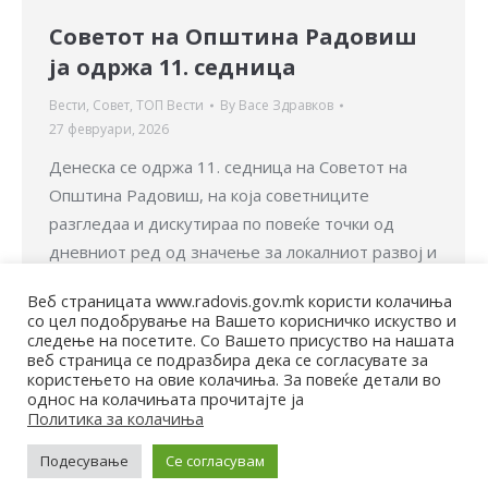
Советот на Општина Радовиш
ја одржа 11. седница
Вести
,
Совет
,
ТОП Вести
By
Васе Здравков
27 февруари, 2026
Денеска се одржа 11. седница на Советот на
Општина Радовиш, на која советниците
разгледаа и дискутираа по повеќе точки од
дневниот ред од значење за локалниот развој и
подобрување на условите за живот на
Веб страницата www.radovis.gov.mk користи колачиња
граѓаните. На седницата беа усвоени одлуки и
со цел подобрување на Вашето корисничко искуство и
заклучоци кои се однесуваат на тековното
следење на посетите. Со Вашето присуство на нашата
веб страница се подразбира дека се согласувате за
работење на општината, реализација на
користењето на овие колачиња. За повеќе детали во
инфраструктурни проекти, финансиски…
однос на колачињата прочитајте ја
Политика за колачиња
Подесување
Се согласувам
© Општина Радовиш - 2022. Сите права се задржани
Мапа на веб-страницата | Политика за приватност |
Архива