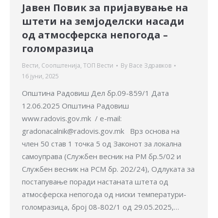
Јавен Повик за пријавување на
штети на земјоделски насади
од атмосферска непогода –
голомразица
Вести
,
Соопштенија
,
ТОП Вести
By
Васе Здравков
16 јуни, 2025
Општина Радовиш Дел бр.09-859/1 Дата
12.06.2025 Општина Радовиш
www.radovis.gov.mk / e-mail:
gradonacalnik@radovis.gov.mk Врз основа на
член 50 став 1 точка 5 од Законот за локална
самоуправа (Службен весник на РМ бр.5/02 и
Службен весник на РСМ бр. 202/24), Одлуката за
постапување поради настаната штета од
атмосферска непогода од ниски температури-
голомразица, број 08-802/1 од 29.05.2025,…