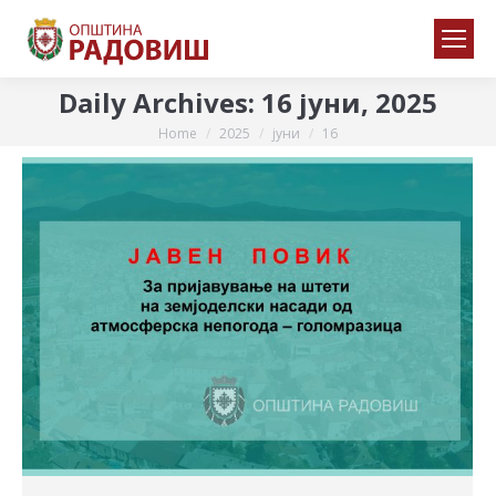
Daily Archives:
16 јуни, 2025
Home
2025
јуни
16
You are here: