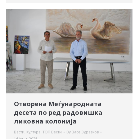
Отворена Меѓународната
десета по ред радовишка
ликовна колонија
Вести
,
Култура
,
ТОП Вести
By
Васе Здравков
16 јуни, 2025