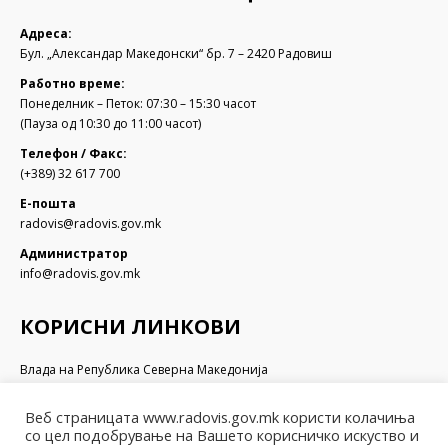
Адреса:
Бул. „Александар Македонски“ бр. 7 – 2420 Радовиш
Работно време:
Понеделник – Петок: 07:30 – 15:30 часот
(Пауза од 10:30 до 11:00 часот)
Телефон / Факс:
(+389) 32 617 700
Е-пошта
radovis@radovis.gov.mk
Администратор
info@radovis.gov.mk
КОРИСНИ ЛИНКОВИ
Влада на Република Северна Македонија
Собрание на Република Северна Македонија
Министерство за финансии
Веб страницата www.radovis.gov.mk користи колачиња
Министерство за транспорт и врски
со цел подобрување на Вашето корисничко искуство и