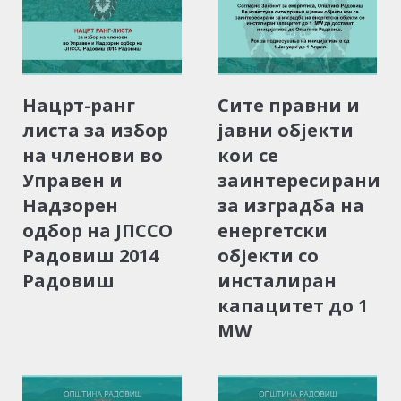
Нацрт-ранг
Сите правни и
листа за избор
јавни објекти
на членови во
кои се
Управен и
заинтересирани
Надзорен
за изградба на
одбор на ЈПССО
енергетски
Радовиш 2014
објекти со
Радовиш
инсталиран
капацитет до 1
MW