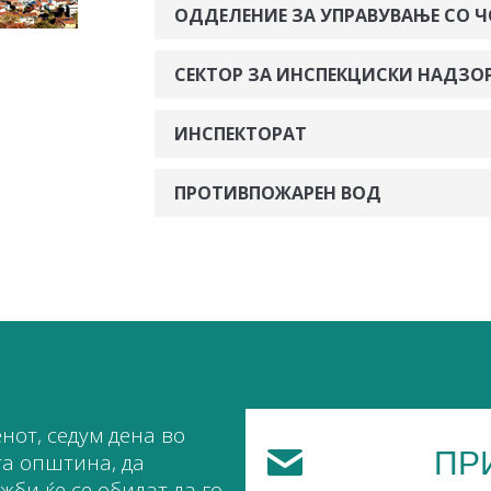
ОДДЕЛЕНИЕ ЗА УПРАВУВАЊЕ СО Ч
СЕКТОР ЗА ИНСПЕКЦИСКИ НАДЗОР
ИНСПЕКТОРАТ
ПРОТИВПОЖАРЕН ВОД
нот, седум дена во
ПР
та општина, да
би ќе се обидат да го