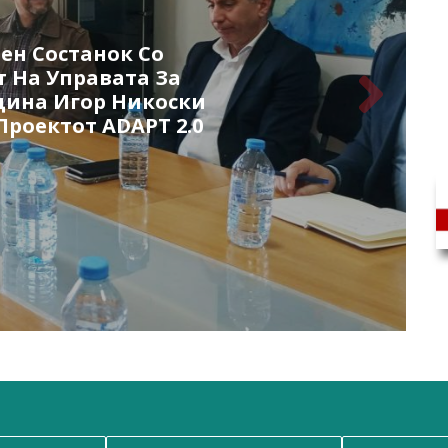
ен Состанок Со
 На Управата За
дина Игор Никоски
Проектот ADAPT 2.0