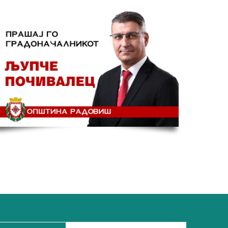
Библиотеката Во Радови
Донација На Книги 
Електродистрибуциј