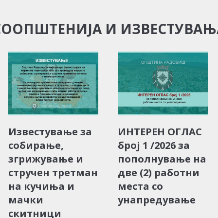
СООПШТЕНИЈА И ИЗВЕСТУВАЊ
Известување за
ИНТЕРЕН ОГЛАС
собирање,
број 1 /2026 за
згрижување и
пополнување на
стручен третман
две (2) работни
на кучиња и
места со
мачки
унапредување
скитници