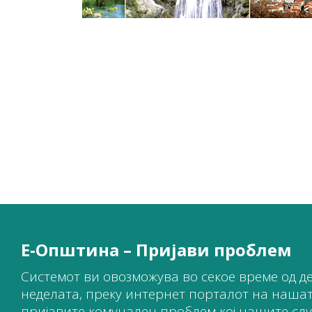
Е-Општина – Пријави проблем
Системот ви овозможува во секое време од де
неделата, преку интернет порталот на наша
пријавите комунален проблем кој нашите служ