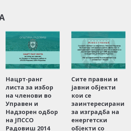
А
Нацрт-ранг
Сите правни и
листа за избор
јавни објекти
на членови во
кои се
Управен и
заинтересирани
Надзорен одбор
за изградба на
на ЈПССО
енергетски
Радовиш 2014
објекти со