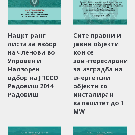
Нацрт-ранг
Сите правни и
листа за избор
јавни објекти
на членови во
кои се
Управен и
заинтересирани
Надзорен
за изградба на
одбор на ЈПССО
енергетски
Радовиш 2014
објекти со
Радовиш
инсталиран
капацитет до 1
MW