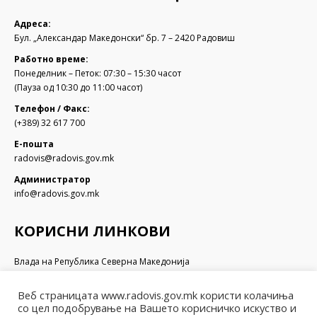
Адреса:
Бул. „Александар Македонски“ бр. 7 – 2420 Радовиш
Работно време:
Понеделник – Петок: 07:30 – 15:30 часот
(Пауза од 10:30 до 11:00 часот)
Телефон / Факс:
(+389) 32 617 700
Е-пошта
radovis@radovis.gov.mk
Администратор
info@radovis.gov.mk
КОРИСНИ ЛИНКОВИ
Влада на Република Северна Македонија
Собрание на Република Северна Македонија
Министерство за финансии
Веб страницата www.radovis.gov.mk користи колачиња
Министерство за транспорт и врски
со цел подобрување на Вашето корисничко искуство и